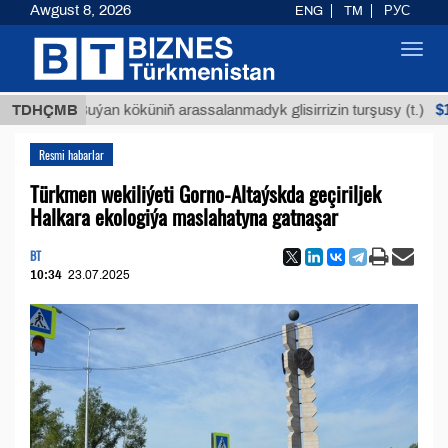
Awgust 8, 2026
ENG
TM
РУС
Toggl
navig
$12935,1
TDHÇMB
Buýan köküniň arassalanmadyk glisirrizin turşusy (t.)
Resmi habarlar
Türkmen wekiliýeti Gorno-Altaýskda geçiriljek
Halkara ekologiýa maslahatyna gatnaşar
BT
10:34
23.07.2025