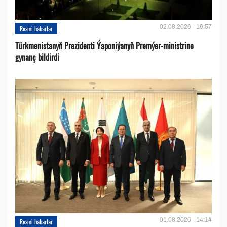
02.08.2026 - 16:57
Resmi habarlar
Türkmenistanyň Prezidenti Ýaponiýanyň Premýer-ministrine
gynanç bildirdi
01.08.2026 - 14:14
Resmi habarlar