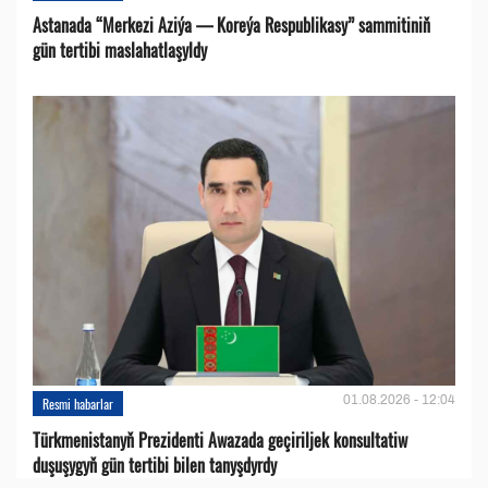
Astanada “Merkezi Aziýa — Koreýa Respublikasy” sammitiniň
gün tertibi maslahatlaşyldy
01.08.2026 - 12:04
Resmi habarlar
Türkmenistanyň Prezidenti Awazada geçiriljek konsultatiw
duşuşygyň gün tertibi bilen tanyşdyrdy