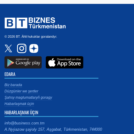
© 2026 BT. Ähli hukuklar goralandyr.
EDARA
Biz barada
Düzgünler we şertler
Şahsy maglumatlaryň goragy
Habarlaşmak üçin
HABARLAŞMAK ÜÇIN
info@business.com.tm
A.Nyýazow şaýoly 157, Aşgabat, Türkmenistan, 744000