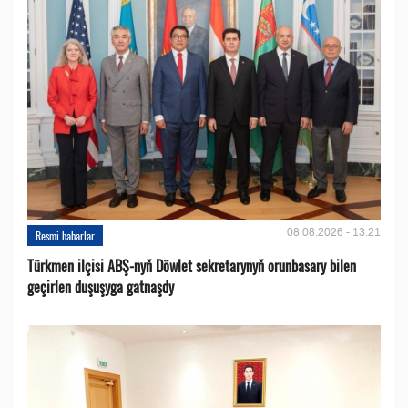
08.08.2026 - 13:21
Resmi habarlar
Türkmen ilçisi ABŞ-nyň Döwlet sekretarynyň orunbasary bilen
geçirlen duşuşyga gatnaşdy