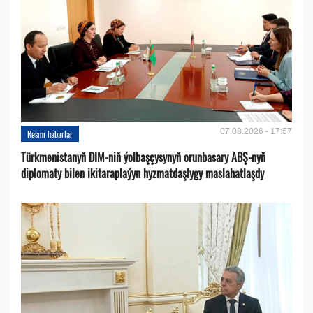
07.08.2026 - 17:57
Resmi habarlar
Türkmenistanyň DIM-niň ýolbaşçysynyň orunbasary ABŞ-nyň
diplomaty bilen ikitaraplaýyn hyzmatdaşlygy maslahatlaşdy