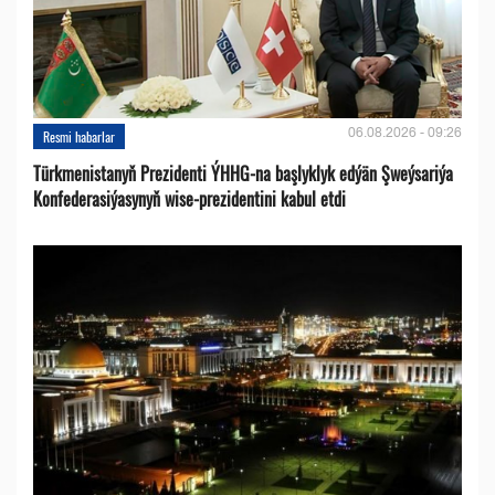
06.08.2026 - 09:26
Resmi habarlar
Türkmenistanyň Prezidenti ÝHHG-na başlyklyk edýän Şweýsariýa
Konfederasiýasynyň wise-prezidentini kabul etdi