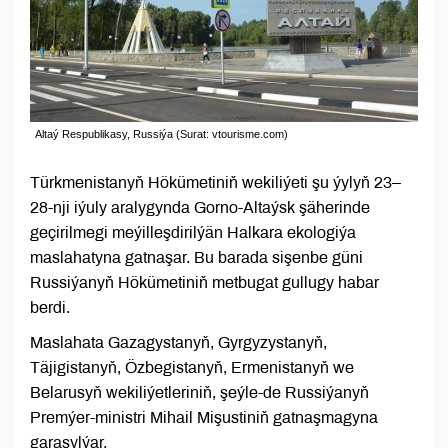
Altaý Respublikasy, Russiýa (Surat: vtourisme.com)
Türkmenistanyň Hökümetiniň wekiliýeti şu ýylyň 23–
28-nji iýuly aralygynda Gorno-Altaýsk şäherinde
geçirilmegi meýilleşdirilýän Halkara ekologiýa
maslahatyna gatnaşar. Bu barada sişenbe güni
Russiýanyň Hökümetiniň metbugat gullugy habar
berdi.
Maslahata Gazagystanyň, Gyrgyzystanyň,
Täjigistanyň, Özbegistanyň, Ermenistanyň we
Belarusyň wekiliýetleriniň, şeýle-de Russiýanyň
Premýer-ministri Mihail Mişustiniň gatnaşmagyna
garaşylýar.