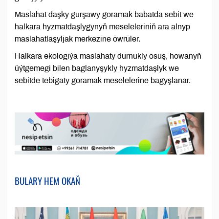
Maslahat daşky gurşawy goramak babatda sebit we
halkara hyzmatdaşlygynyň meseleleriniň ara alnyp
maslahatlaşyljak merkezine öwrüler.
Halkara ekologiýa maslahaty durnukly ösüş, howanyň
üýtgemegi bilen baglanyşykly hyzmatdaşlyk we
sebitde tebigaty goramak meselelerine bagyşlanar.
BULARY HEM OKAŇ