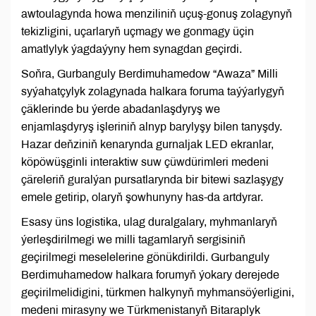
awtoulagynda howa menziliniň uçuş-gonuş zolagynyň
tekizligini, uçarlaryň uçmagy we gonmagy üçin
amatlylyk ýagdaýyny hem synagdan geçirdi.
Soňra, Gurbanguly Berdimuhamedow “Awaza” Milli
syýahatçylyk zolagynada halkara foruma taýýarlygyň
çäklerinde bu ýerde abadanlaşdyryş we
enjamlaşdyryş işleriniň alnyp barylyşy bilen tanyşdy.
Hazar deňziniň kenarynda gurnaljak LED ekranlar,
köpöwüşginli interaktiw suw çüwdürimleri medeni
çäreleriň guralýan pursatlarynda bir bitewi sazlaşygy
emele getirip, olaryň şowhunyny has-da artdyrar.
Esasy üns logistika, ulag duralgalary, myhmanlaryň
ýerleşdirilmegi we milli tagamlaryň sergisiniň
geçirilmegi meselelerine gönükdirildi. Gurbanguly
Berdimuhamedow halkara forumyň ýokary derejede
geçirilmelidigini, türkmen halkynyň myhmansöýerligini,
medeni mirasyny we Türkmenistanyň Bitaraplyk