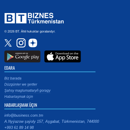
© 2026 BT. Ähli hukuklar goralandyr.
EDARA
Biz barada
Düzgünler we şertler
Şahsy maglumatlaryň goragy
Habarlaşmak üçin
HABARLAŞMAK ÜÇIN
info@business.com.tm
A.Nyýazow şaýoly 157, Aşgabat, Türkmenistan, 744000
+993 61 89 14 98