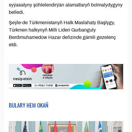
syýasatyny şöhlelendirýän alamatlaryň bolmalydygyny
belledi.
Şeýle-de Türkmenistanyň Halk Maslahaty Başlygy,
Türkmen halkynyň Milli Lideri Gurbanguly
Berdimuhamedow Hazar deňzinde gämili gezelenç
etdi.
BULARY HEM OKAŇ