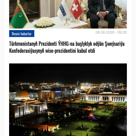
06.08.2026 - 09:26
Resmi habarlar
Türkmenistanyň Prezidenti ÝHHG-na başlyklyk edýän Şweýsariýa
Konfederasiýasynyň wise-prezidentini kabul etdi