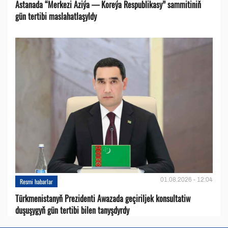
Astanada “Merkezi Aziýa — Koreýa Respublikasy” sammitiniň
gün tertibi maslahatlaşyldy
01.08.2026 - 12:04
Resmi habarlar
Türkmenistanyň Prezidenti Awazada geçiriljek konsultatiw
duşuşygyň gün tertibi bilen tanyşdyrdy