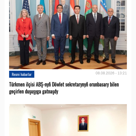
08.08.2026 - 13:21
Resmi habarlar
Türkmen ilçisi ABŞ-nyň Döwlet sekretarynyň orunbasary bilen
geçirlen duşuşyga gatnaşdy