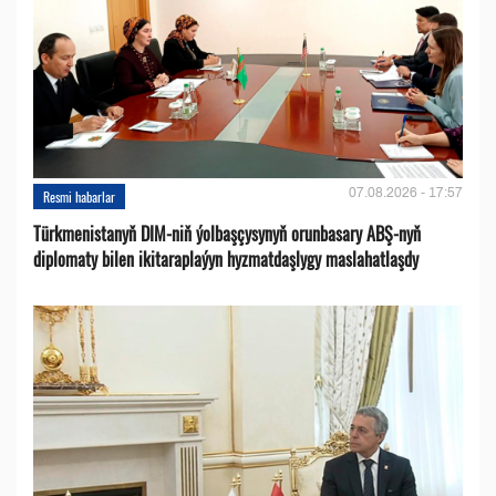
07.08.2026 - 17:57
Resmi habarlar
Türkmenistanyň DIM-niň ýolbaşçysynyň orunbasary ABŞ-nyň
diplomaty bilen ikitaraplaýyn hyzmatdaşlygy maslahatlaşdy