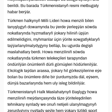
berildi. Bu barada Türkmenistanyň resmi metbugaty
habar berýär.
Türkmen halkynyň Milli Lideri howa menzili bilen
tanyşlygyň dowamynda bu ýerde ýerleşýän söwda
nokatlarynda hyzmatlaryň ýokary hiliniň üpjün
edilmelidigini, myhmanlar üçin ýörite sowgatlyklaryň
taýýarlanylmalydygyny belläp, bu ugurda degişli
maslahatlary berdi. Howa menziliniň söwda
nokatlarynda türkmen telekeçileri tarapyndan
öndürilýän önümleriň dürli görnüşleri hödürlenilýär.
Ekologik taýdan arassa, ýokary hil görkezijilerine eýe
bolan bu önümlere diňe bir ýurdumyzda däl, eýsem,
dünýä bazarlarynda hem uly isleg bildirilýär.
Türkmenistanyň Halk Maslahatynyň Başlygy howa
menziliniň meýdançasynda täze ýöriteleşdirilen
tehnikany synlady we onuň netijeli ulanylmagynyň
zerurdygyny nygtady şeýle hem ýokary tizlikli sport