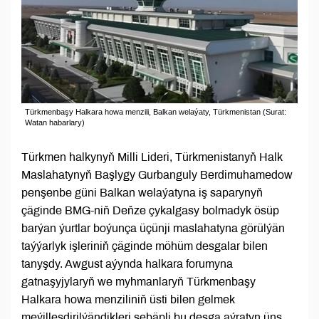
Türkmenbaşy Halkara howa menzili, Balkan welaýaty, Türkmenistan (Surat:
Watan habarlary)
Türkmen halkynyň Milli Lideri, Türkmenistanyň Halk
Maslahatynyň Başlygy Gurbanguly Berdimuhamedow
penşenbe güni Balkan welaýatyna iş saparynyň
çäginde BMG-niň Deňze çykalgasy bolmadyk ösüp
barýan ýurtlar boýunça üçünji maslahatyna görülýän
taýýarlyk işleriniň çäginde möhüm desgalar bilen
tanyşdy. Awgust aýynda halkara forumyna
gatnaşyjylaryň we myhmanlaryň Türkmenbaşy
Halkara howa menziliniň üsti bilen gelmek
meýilleşdirilýändikleri sebäpli bu desga aýratyn üns