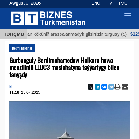
Awgust 9, 2026
ENG
TM
РУС
Toggl
navig
$12935,18
Buýan köküniň arassalanmadyk glisirrizin turşusy (t.)
TDHÇMB
Resmi habarlar
Gurbanguly Berdimuhamedow Halkara howa
menziliniň LLDC3 maslahatyna taýýarlygy bilen
tanyşdy
BT
11:18
25.07.2025