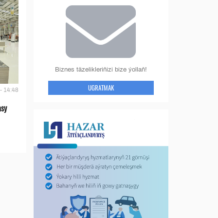
Biznes täzelikleriňizi bize ýollaň!
UGRATMAK
- 14:48
asy