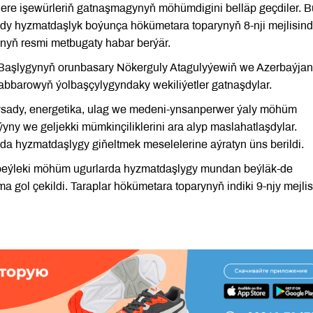
relere işewürleriň gatnaşmagynyň möhümdigini belläp geçdiler. B
dy hyzmatdaşlyk boýunça hökümetara toparynyň 8-nji mejlisind
nyň resmi metbugaty habar berýär.
ň Başlygynyň orunbasary Nökerguly Atagulyýewiň we Azerbaýjan
abbarowyň ýolbaşçylygyndaky wekiliýetler gatnaşdylar.
ysady, energetika, ulag we medeni-ynsanperwer ýaly möhüm
yny we geljekki mümkinçiliklerini ara alyp maslahatlaşdylar.
a hyzmatdaşlygy giňeltmek meselelerine aýratyn üns berildi.
 beýleki möhüm ugurlarda hyzmatdaşlygy mundan beýläk-de
gol çekildi. Taraplar hökümetara toparynyň indiki 9-njy mejlis