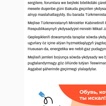
sergilere, forumlara we beýleki bilelikdäki çä
mesele duşenbe güni Bakuda geçirilen ykdysa
alnyp maslahatlaşyldy. Bu barada Türkmenista
Mejlise Türkmenistanyň Ministrler Kabinetini
Respublikasynyň ykdysadyýet ministri Mikail J
Gepleşikleriň dowamynda taraplar söwda-ykd
ugurlary öz içine alýan hyzmatdaşlygyň ýagdaý
Hususan-da, energetika we nebit-gaz pudagynd
Mejlisiň jemleri boýunça söwda-ykdysady we
pugtalandyrmagy göz öňünde tutýan Teswirnama 
Aşgabat şäherinde geçirmegi ylalaşdylar.