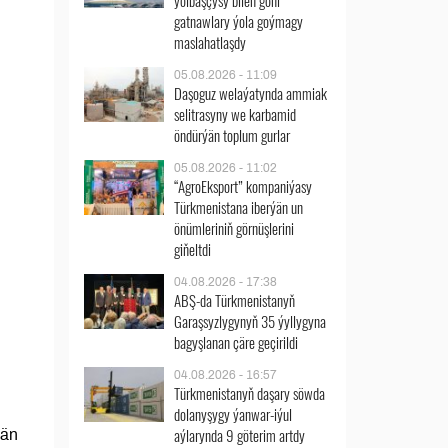
ýolbaşçysy bilen göni
gatnawlary ýola goýmagy
maslahatlaşdy
05.08.2026 - 11:09
Daşoguz welaýatynda ammiak
selitrasyny we karbamid
öndürýän toplum gurlar
05.08.2026 - 11:02
“AgroEksport” kompaniýasy
Türkmenistana iberýän un
önümleriniň görnüşlerini
giňeltdi
04.08.2026 - 17:38
ABŞ-da Türkmenistanyň
Garaşsyzlygynyň 35 ýyllygyna
bagyşlanan çäre geçirildi
04.08.2026 - 16:57
Türkmenistanyň daşary söwda
dolanyşygy ýanwar-iýul
aýlarynda 9 göterim artdy
ýän