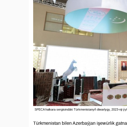
SPECA halkara sergisindäki Türkmenistanyň diwarlygy, 2023-nji ýyl
Türkmenistan bilen Azerbaýjan işewürlik gatnaş