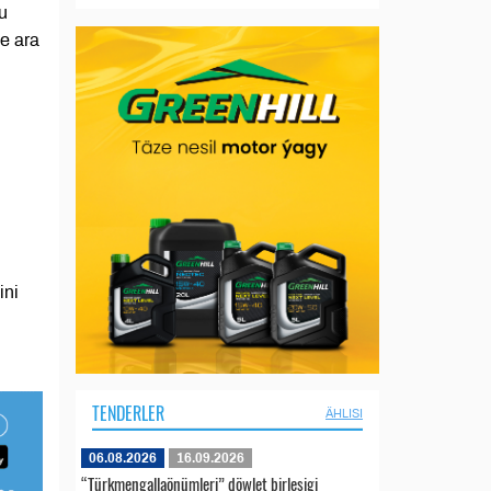
u
e ara
ini
TENDERLER
ÄHLISI
06.08.2026
16.09.2026
“Türkmengallaönümleri” döwlet birleşigi