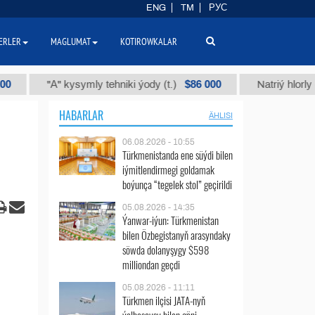
ENG
TM
РУС
ERLER
MAGLUMAT
KOTIROWKALAR
$86 000
"А" kysymly tehniki ýody (t.)
Natriý hlorly (nahar d
HABARLAR
ÄHLISI
06.08.2026 - 10:55
Türkmenistanda ene süýdi bilen
iýmitlendirmegi goldamak
boýunça “tegelek stol” geçirildi
05.08.2026 - 14:35
Ýanwar-iýun: Türkmenistan
bilen Özbegistanyň arasyndaky
söwda dolanyşygy $598
milliondan geçdi
05.08.2026 - 11:11
Türkmen ilçisi JATA-nyň