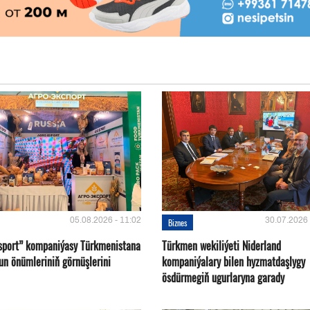
05.08.2026 - 11:02
30.07.2026 
Biznes
sport” kompaniýasy Türkmenistana
Türkmen wekiliýeti Niderland
un önümleriniň görnüşlerini
kompaniýalary bilen hyzmatdaşlygy
ösdürmegiň ugurlaryna garady