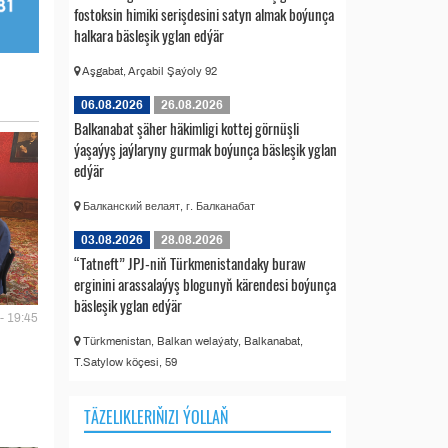
fostoksin himiki serişdesini satyn almak boýunça
halkara bäsleşik yglan edýär
Aşgabat, Arçabil Şaýoly 92
06.08.2026
26.08.2026
Balkanabat şäher häkimligi kottej görnüşli
ýaşaýyş jaýlaryny gurmak boýunça bäsleşik yglan
edýär
Балканский велаят, г. Балканабат
03.08.2026
28.08.2026
“Tatneft” JPJ-niň Türkmenistandaky buraw
erginini arassalaýyş blogunyň kärendesi boýunça
bäsleşik yglan edýär
- 19:45
Türkmenistan, Balkan welaýaty, Balkanabat,
T.Satylow köçesi, 59
TÄZELIKLERIŇIZI ÝOLLAŇ