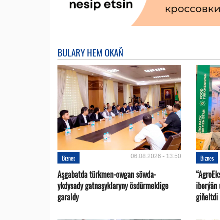
BULARY HEM OKAŇ
06.08.2026 - 13:50
Biznes
Biznes
Aşgabatda türkmen-owgan söwda-
“AgroEk
ykdysady gatnaşyklaryny ösdürmeklige
iberýän 
garaldy
giňeltdi