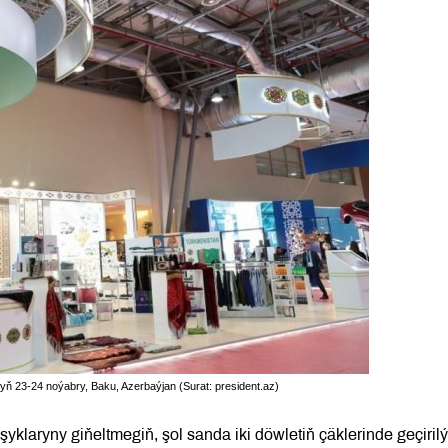
yň 23-24 noýabry, Baku, Azerbaýjan (Surat: president.az)
yklaryny giňeltmegiň, şol sanda iki döwletiň çäklerinde geçiril