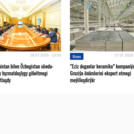
28.07.2026 - 10:03
27.07.2026 
Biznes
istan bilen Özbegistan söwda-
“Eziz doganlar keramika” kompaniý
y hyzmatdaşlygy giňeltmegi
Gruziýa önümlerini eksport etmegi
tlaşdy
meýilleşdirýär