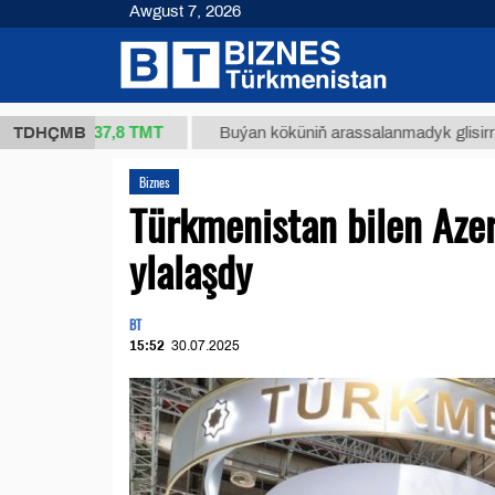
Awgust 7, 2026
37,8 ТМТ
kg.)
TDHÇMB
Buýan köküniň arassalanmadyk glisirrizin turş
Biznes
Türkmenistan bilen Azer
ylalaşdy
BT
15:52
30.07.2025