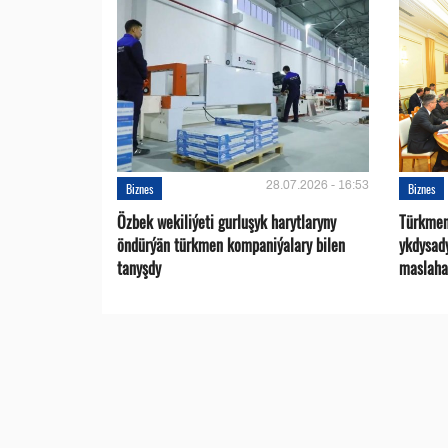
28.07.2026 - 16:53
Biznes
Biznes
Özbek wekiliýeti gurluşyk harytlaryny
Türkmen
öndürýän türkmen kompaniýalary bilen
ykdysad
tanyşdy
maslaha