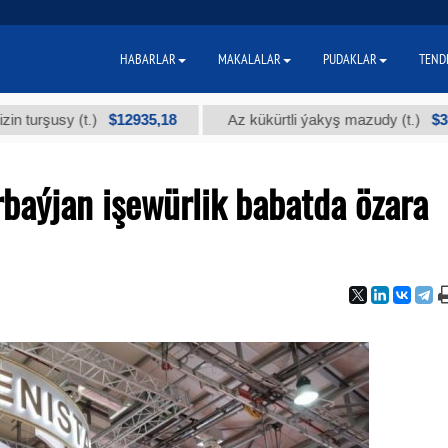
HABARLAR
MAKALALAR
PUDAKLAR
TEND
$12935,18
$300
usy (t.)
Az kükürtli ýakyş mazudy (t.)
baýjan işewürlik babatda özara