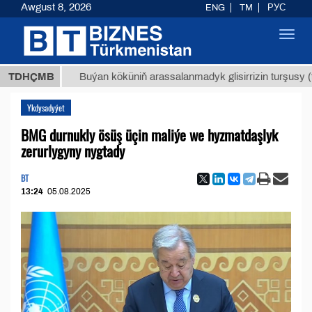
Awgust 8, 2026
ENG
TM
РУС
Toggl
navig
Т
$129
TDHÇMB
Buýan köküniň arassalanmadyk glisirrizin turşusy (t.)
Ykdysadyýet
BMG durnukly ösüş üçin maliýe we hyzmatdaşlyk
zerurlygyny nygtady
BT
13:24
05.08.2025