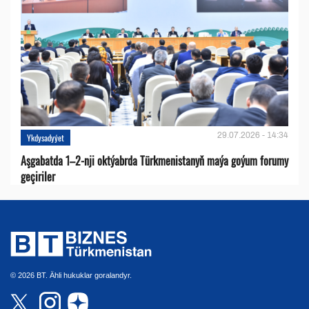
29.07.2026 - 14:34
Ykdysadyýet
Aşgabatda 1–2-nji oktýabrda Türkmenistanyň maýa goýum forumy
geçiriler
© 2026 BT. Ähli hukuklar goralandyr.