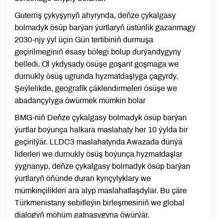
Guterriş çykyşynyň ahyrynda, deňze çykalgasy
bolmadyk ösüp barýan ýurtlaryň üstünlik gazanmagy
2030-njy ýyl üçin Gün tertibiniň durmuşa
geçirilmeginiň esasy bölegi bolup durýandygyny
belledi. Ol ykdysady ösüşe goşant goşmaga we
durnukly ösüş ugrunda hyzmatdaşlyga çagyrdy.
Şeýlelikde, geografik çäklendirmeleri ösüşe we
abadançylyga öwürmek mümkin bolar
BMG-niň Deňze çykalgasy bolmadyk ösüp barýan
ýurtlar boýunça halkara maslahaty her 10 ýylda bir
geçirilýär. LLDC3 maslahatynda Awazada dünýä
liderleri we durnukly ösüş boýunça hyzmatdaşlar
ýygnanyp, deňze çykalgasy bolmadyk ösüp barýan
ýurtlaryň öňünde duran kynçylyklary we
mümkinçilikleri ara alyp maslahatlaşdylar. Bu çäre
Türkmenistany sebitleýin birleşmesiniň we global
dialogyň möhüm gatnaşygyna öwürýär.