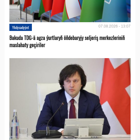
07.08.2026 - 13:07
Ykdysadyýet
Bakuda TDG-ä agza ýurtlaryň öňdebaryjy seljeriş merkezleriniň
maslahaty geçiriler