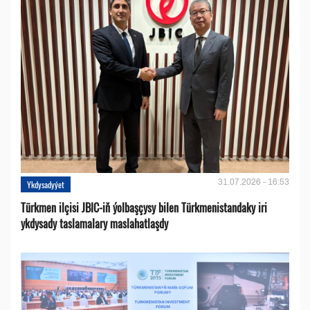
31.07.2026 - 16:53
Ykdysadyýet
Türkmen ilçisi JBIC-iň ýolbaşçysy bilen Türkmenistandaky iri
ykdysady taslamalary maslahatlaşdy