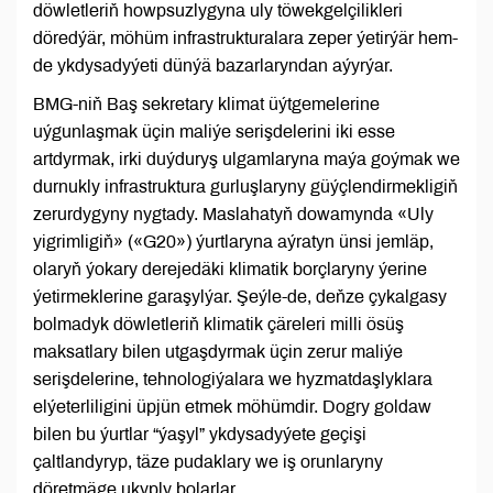
döwletleriň howpsuzlygyna uly töwekgelçilikleri
döredýär, möhüm infrastrukturalara zeper ýetirýär hem-
de ykdysadyýeti dünýä bazarlaryndan aýyrýar.
BMG-niň Baş sekretary klimat üýtgemelerine
uýgunlaşmak üçin maliýe serişdelerini iki esse
artdyrmak, irki duýduryş ulgamlaryna maýa goýmak we
durnukly infrastruktura gurluşlaryny güýçlendirmekligiň
zerurdygyny nygtady. Maslahatyň dowamynda «Uly
yigrimligiň» («G20») ýurtlaryna aýratyn ünsi jemläp,
olaryň ýokary derejedäki klimatik borçlaryny ýerine
ýetirmeklerine garaşylýar. Şeýle-de, deňze çykalgasy
bolmadyk döwletleriň klimatik çäreleri milli ösüş
maksatlary bilen utgaşdyrmak üçin zerur maliýe
serişdelerine, tehnologiýalara we hyzmatdaşlyklara
elýeterliligini üpjün etmek möhümdir. Dogry goldaw
bilen bu ýurtlar “ýaşyl” ykdysadyýete geçişi
çaltlandyryp, täze pudaklary we iş orunlaryny
döretmäge ukyply bolarlar.