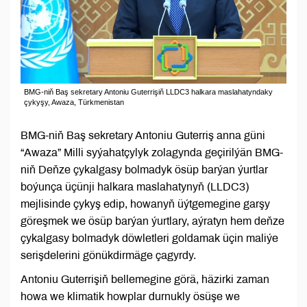
BMG-niň Baş sekretary Antoniu Guterrişiň LLDC3 halkara maslahatyndaky
çykyşy, Awaza, Türkmenistan
BMG-niň Baş sekretary Antoniu Guterriş anna güni
“Awaza” Milli syýahatçylyk zolagynda geçirilýän BMG-
niň Deňze çykalgasy bolmadyk ösüp barýan ýurtlar
boýunça üçünji halkara maslahatynyň (LLDC3)
mejlisinde çykyş edip, howanyň üýtgemegine garşy
göreşmek we ösüp barýan ýurtlary, aýratyn hem deňze
çykalgasy bolmadyk döwletleri goldamak üçin maliýe
serişdelerini gönükdirmäge çagyrdy.
Antoniu Guterrişiň bellemegine görä, häzirki zaman
howa we klimatik howplar durnukly ösüşe we