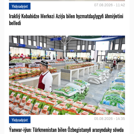
07.08.2026 - 11:42
Ykdysadyýet
Irakliý Kobahidze Merkezi Aziýa bilen hyzmatdaşlygyň ähmiýetini
belledi
05.08.2026 - 14:35
Ykdysadyýet
Ýanwar-iýun: Türkmenistan bilen Özbegistanyň arasyndaky söwda