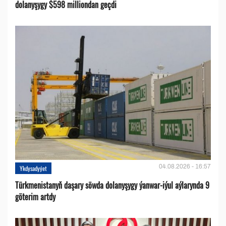
dolanyşygy $598 milliondan geçdi
04.08.2026 - 16:57
Ykdysadyýet
Türkmenistanyň daşary söwda dolanyşygy ýanwar-iýul aýlarynda 9
göterim artdy