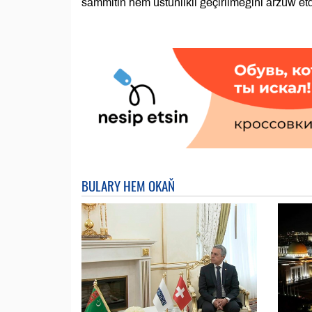
sammitiň hem üstünlikli geçirilmegini arzuw etd
BULARY HEM OKAŇ