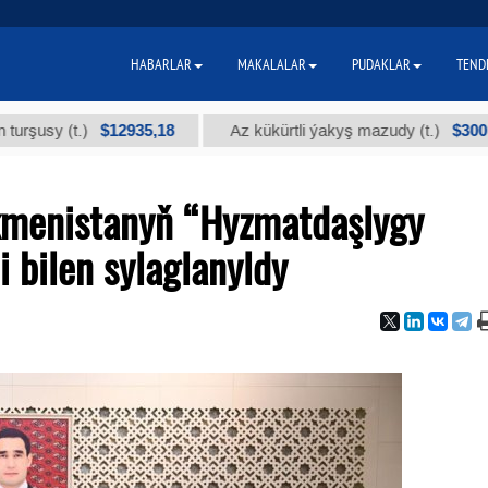
HABARLAR
MAKALALAR
PUDAKLAR
TEND
$12935,18
$300
 (t.)
Az kükürtli ýakyş mazudy (t.)
kmenistanyň “Hyzmatdaşlygy
i bilen sylaglanyldy