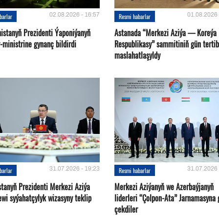
02.08.2026 - 16:57
01.08.2026 
barlar
Resmi habarlar
istanyň Prezidenti Ýaponiýanyň
Astanada “Merkezi Aziýa — Koreýa
ministrine gynanç bildirdi
Respublikasy” sammitiniň gün tertib
maslahatlaşyldy
31.07.2026 - 19:23
31.07.2026 
barlar
Resmi habarlar
stanyň Prezidenti Merkezi Aziýa
Merkezi Aziýanyň we Azerbaýjanyň
ewi syýahatçylyk wizasyny teklip
liderleri “Çolpon-Ata” Jarnamasyna 
çekdiler