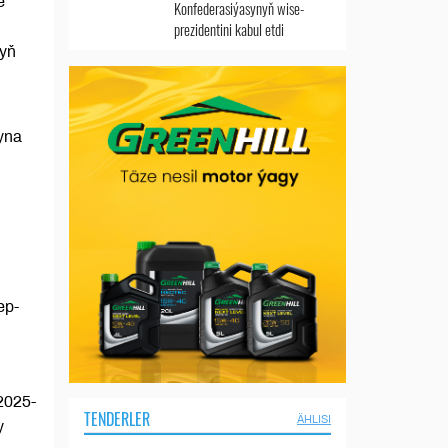
e
Konfederasiýasynyň wise-
prezidentini kabul etdi
nyň
yna
n
ep-
2025-
TENDERLER
ÄHLISI
y