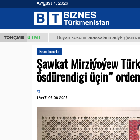
Awgust 7, 2026
37,8 ТМТ
)
TDHÇMB
Buýan köküniň arassalanmadyk glisirrizin turşusy
Resmi habarlar
Şawkat Mirziýoýew Tür
ösdürendigi üçin” orden
BT
14:47
05.08.2025