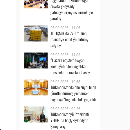
Aşgabatda türkmen-owgan
söwda-ykdysady
gatnaşyklaryny ösdürmeklige
garaldy
06.08.2026 - 11:06
TDHÇMB-da 270 million
manatlyk nebit ýol bitumy
satyldy
06.08.2026 - 11:03
“Hazar Logistik” owgan
wekiliýeti bilen logistika
meselelerini maslahatlaşdy
06.08.2026 - 10:55
Türkmenistanda ene süýdi bilen
iýmitlendirmegi goldamak
boýunça “tegelek stol” geçirildi
06.08.2026 - 09:26
Türkmenistanyň Prezidenti
ÝHHG-na başlyklyk edýän
Şweýsariýa