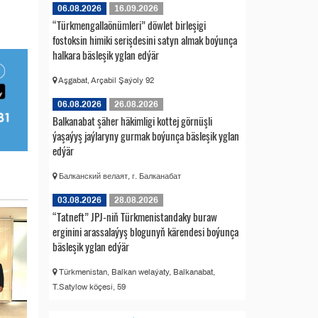
06.08.2026
16.09.2026
“Türkmengallaönümleri” döwlet birleşigi
fostoksin himiki serişdesini satyn almak boýunça
halkara bäsleşik yglan edýär
Aşgabat, Arçabil Şaýoly 92
06.08.2026
26.08.2026
Balkanabat şäher häkimligi kottej görnüşli
ýaşaýyş jaýlaryny gurmak boýunça bäsleşik yglan
edýär
Балканский велаят, г. Балканабат
03.08.2026
28.08.2026
“Tatneft” JPJ-niň Türkmenistandaky buraw
erginini arassalaýyş blogunyň kärendesi boýunça
bäsleşik yglan edýär
Türkmenistan, Balkan welaýaty, Balkanabat,
T.Satylow köçesi, 59