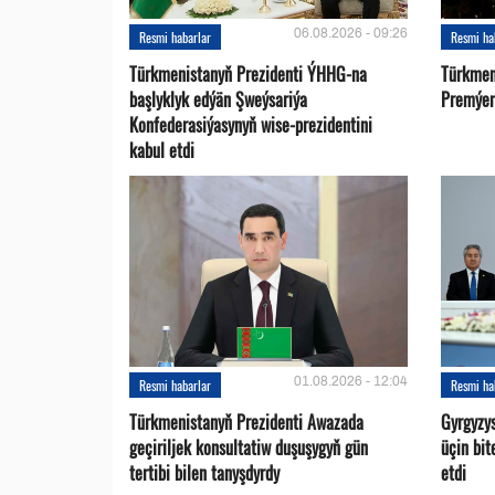
06.08.2026 - 09:26
Resmi habarlar
Resmi ha
Türkmenistanyň Prezidenti ÝHHG-na
Türkmen
başlyklyk edýän Şweýsariýa
Premýer-
Konfederasiýasynyň wise-prezidentini
kabul etdi
01.08.2026 - 12:04
Resmi habarlar
Resmi ha
Türkmenistanyň Prezidenti Awazada
Gyrgyzy
geçiriljek konsultatiw duşuşygyň gün
üçin bit
tertibi bilen tanyşdyrdy
etdi