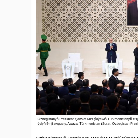
Özbegistanyň Prezidenti Şawkat Mirziýoýewiň Türkmenistanyň «Hyz
ýylyň 5-nji awgusty, Awaza, Türkmenistan (Surat: Özbegistan Prezi