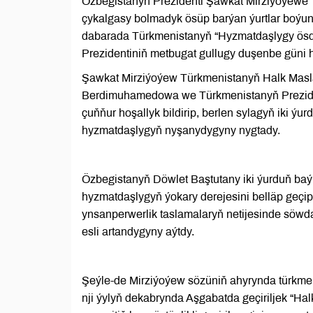
Özbegistanyň Prezidenti Şawkat Mirziýoýewe 
çykalgasy bolmadyk ösüp barýan ýurtlar boýun
dabarada Türkmenistanyň “Hyzmatdaşlygy ösdür
Prezidentiniň metbugat gullugy duşenbe güni h
Şawkat Mirziýoýew Türkmenistanyň Halk Maslah
Berdimuhamedowa we Türkmenistanyň Prezid
çuňňur hoşallyk bildirip, berlen sylagyň iki 
hyzmatdaşlygyň nyşanydygyny nygtady.
Özbegistanyň Döwlet Baştutany iki ýurduň baý
hyzmatdaşlygyň ýokary derejesini belläp geçi
ynsanperwerlik taslamalaryň netijesinde söw
esli artandygyny aýtdy.
Şeýle-de Mirziýoýew sözüniň ahyrynda türkme
nji ýylyň dekabrynda Aşgabatda geçiriljek “