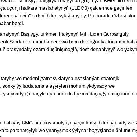
“Awaza” Milli syýahatçylyk zolagynda geçirilýän BMG-niň Deňz
ça üçünji halkara maslahatynyň (LLDC3) çäklerinde geçirilen
endigi üçin” ordeni bilen sylaglanyldy. Bu barada Özbegista
abar berdi.
atynyň Başlygy, türkmen halkynyň Milli Lideri Gurbanguly
enti Serdar Berdimuhamedowa hem-de doganlyk türkmen halk
ýurduň arasyndaky özara düşünişmegiň, dost-doganlygyň we ýaky
 taryhy we medeni gatnaşyklaryna esaslanýan strategik
p, soňky ýyllarda amala aşyrylan möhüm ykdysady we
da-ykdysady gatnaşyklaryň hem-de hyzmatdaşlygyň möçberiniň 
n halkyny BMG-niň maslahatynyň geçirilmegi bilen gutlady we 
Halkara parahatçylyk we ynanyşmak ýylyna” bagyşlanan ählumum