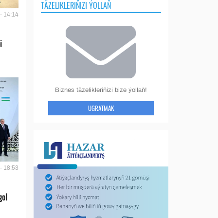
TÄZELIKLERIŇIZI ÝOLLAŇ
- 14:14
i
Biznes täzelikleriňizi bize ýollaň!
UGRATMAK
- 18:53
gol