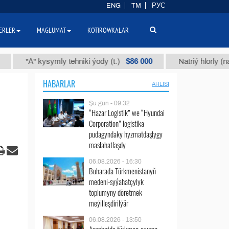
ENG
TM
РУС
ERLER
MAGLUMAT
KOTIROWKALAR
$86 000
"А" kysymly tehniki ýody (t.)
Natriý hlorly (nahar duz
HABARLAR
ÄHLISI
Şu gün - 09:32
“Hazar Logistik” we “Hyundai
Corporation” logistika
pudagyndaky hyzmatdaşlygy
maslahatlaşdy
06.08.2026 - 16:30
Buharada Türkmenistanyň
medeni-syýahatçylyk
toplumyny döretmek
meýilleşdirilýär
06.08.2026 - 13:50