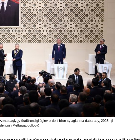
matdaşlygy ösdürendigi üçin» ordeni bilen sylaglanma dabarasy, 2025-nji
dentiniň Metbugat gullugy)