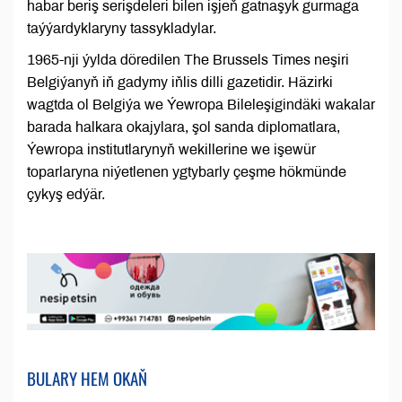
habar beriş serişdeleri bilen işjeň gatnaşyk gurmaga
taýýardyklaryny tassykladylar.
1965-nji ýylda döredilen The Brussels Times neşiri
Belgiýanyň iň gadymy iňlis dilli gazetidir. Häzirki
wagtda ol Belgiýa we Ýewropa Bileleşigindäki wakalar
barada halkara okajylara, şol sanda diplomatlara,
Ýewropa institutlarynyň wekillerine we işewür
toparlaryna niýetlenen ygtybarly çeşme hökmünde
çykyş edýär.
BULARY HEM OKAŇ