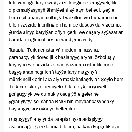
tutulýan ugurlaryň wagyz edilmeginde jemgyýetçilik
diplomatiýasynyň ähmiýetini aýratyn belledi. Şeýle
hem ilçihananyň metbugat wekilleri we hünärmenleri
bilen yzygiderli brifingleri hem-de duşuşyklary geçirip,
ýurtda alnyp barylýan oňyn içerki we daşary syýasatlar
barada maglumatlary berýändigini aýtdy.
Taraplar Türkmenistanyň medeni mirasyna,
parahatçylyk döredijilik başlangyçlaryna, özboluşly
taryhyna we häzirki zaman gazanan üstünliklerine
bagyşlanan neşirleriň taýýarlanylmagynyň
mümkinçiliklerini ara alyp maslahatlaşdylar. Şeýle hem
Türkmenistanyň hemişelik bitaraplyk, hoşniýetli
goňşuçylyk we durnukly ösüş ýörelgelerine
ygrarlylygy, şol sanda BMG-niň meýdançasyndaky
başlangyçlary aýratyn bellenildi.
Duşuşygyň ahyrynda taraplar hyzmatdaşlygy
ösdürmäge gyzyklanma bildirip, halkara köpçülikleýin