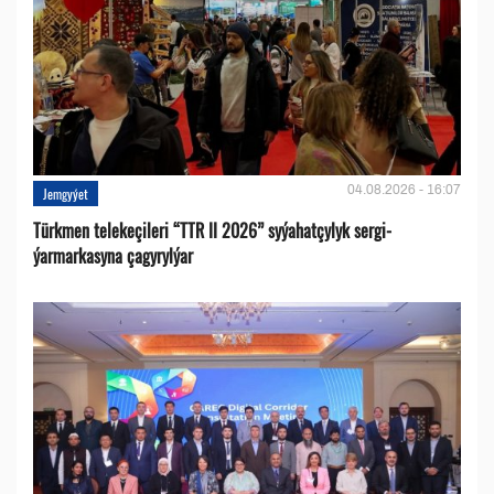
04.08.2026 - 16:07
Jemgyýet
Türkmen telekeçileri “TTR II 2026” syýahatçylyk sergi-
ýarmarkasyna çagyrylýar