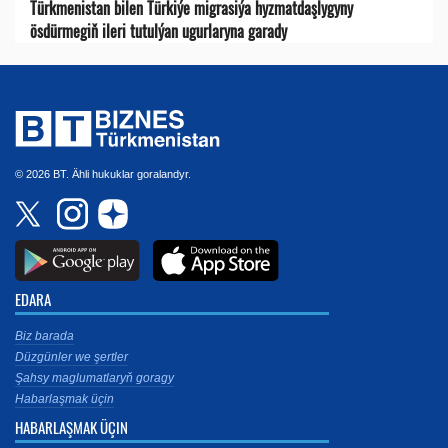
Türkmenistan bilen Türkiýe migrasiýa hyzmatdaşlygyny
ösdürmegiň ileri tutulýan ugurlaryna garady
© 2026 BT. Ähli hukuklar goralandyr.
EDARA
Biz barada
Düzgünler we şertler
Şahsy maglumatlaryň goragy
Habarlaşmak üçin
HABARLAŞMAK ÜÇIN