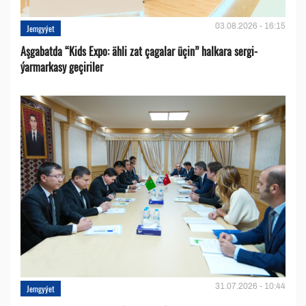
03.08.2026 - 16:15
Jemgyýet
Aşgabatda “Kids Expo: ähli zat çagalar üçin” halkara sergi-
ýarmarkasy geçiriler
31.07.2026 - 10:44
Jemgyýet