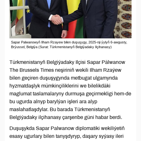
Sapar Palwanowyň Ilham Rzayew bilen duşuşygy, 2025-nji ýylyň 6-awgusty,
Brýussel, Belgiýa (Surat: Türkmenistanyň Belgiýadaky Ilçihanasy)
Türkmenistanyň Belgiýadaky Ilçisi Sapar Pälwanow
The Brussels Times neşiriniň wekili Ilham Rzaýew
bilen geçiren duşuşygynda metbugat ulgamynda
hyzmatdaşlyk mümkinçiliklerini we bilelikdäki
maglumat taslamalaryny durmuşa geçirmekligi hem-de
bu ugurda alnyp barylýan işleri ara alyp
maslahatlaşdylar. Bu barada Türkmenistanyň
Belgiýadaky ilçihanasy çarşenbe güni habar berdi.
Duşuşykda Sapar Palwanow diplomatiki wekiliýetiň
esasy ugurlary bilen tanyşdyryp, daşary syýasy ileri