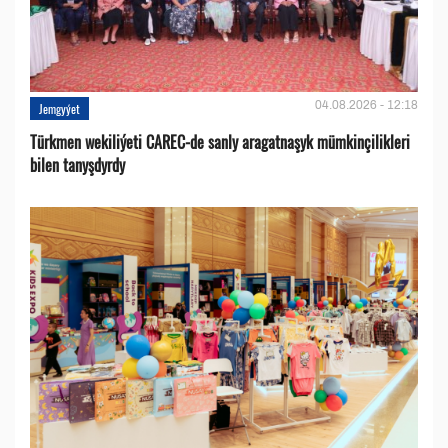
04.08.2026 - 12:18
Jemgyýet
Türkmen wekiliýeti CAREC-de sanly aragatnaşyk mümkinçilikleri
bilen tanyşdyrdy