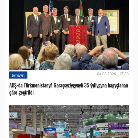
04.08.2026 - 17:38
Jemgyýet
ABŞ-da Türkmenistanyň Garaşsyzlygynyň 35 ýyllygyna bagyşlanan
çäre geçirildi