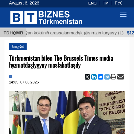
Awgust 6, 2026
ENG
TM
РУС
Toggl
navig
$12935,18
TDHÇMB
Buýan köküniň arassalanmadyk glisirrizin turşusy (t.)
Jemgyýet
Türkmenistan bilen The Brussels Times media
hyzmatdaşlygyny maslahatlaşdy
BT
14:09
07.08.2025