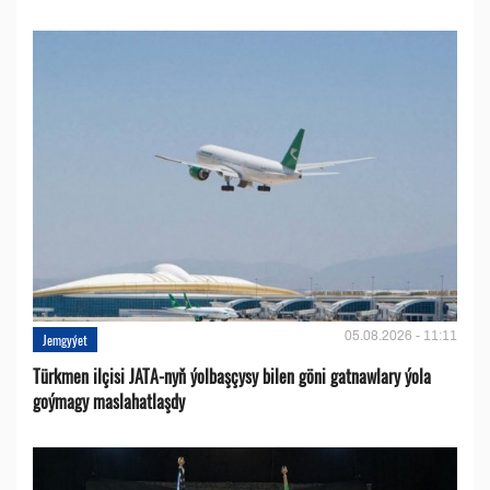
05.08.2026 - 11:11
Jemgyýet
Türkmen ilçisi JATA-nyň ýolbaşçysy bilen göni gatnawlary ýola
goýmagy maslahatlaşdy