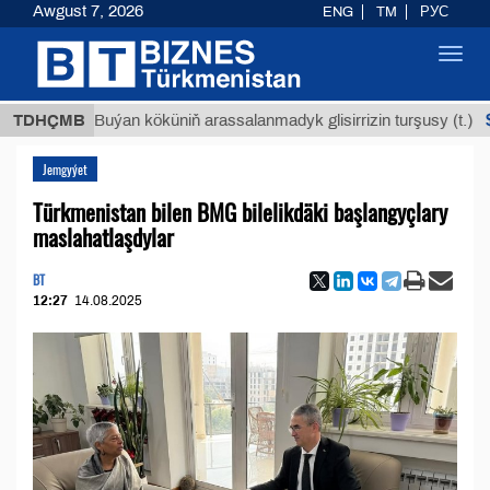
Awgust 7, 2026
ENG
TM
РУС
Toggl
navig
$12935,
TDHÇMB
Buýan köküniň arassalanmadyk glisirrizin turşusy (t.)
Jemgyýet
Türkmenistan bilen BMG bilelikdäki başlangyçlary
maslahatlaşdylar
BT
12:27
14.08.2025