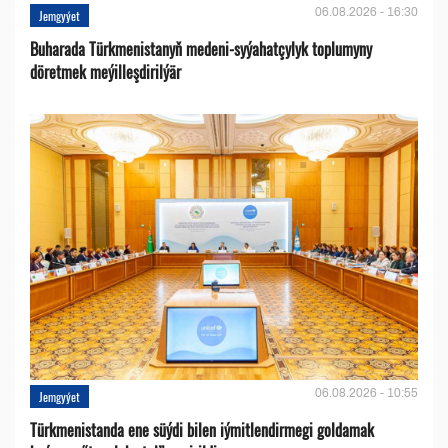
06.08.2026 - 16:30
Jemgyýet
Buharada Türkmenistanyň medeni-syýahatçylyk toplumyny
döretmek meýilleşdirilýär
06.08.2026 - 10:55
Jemgyýet
Türkmenistanda ene süýdi bilen iýmitlendirmegi goldamak