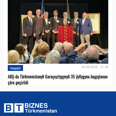
04.08.2026 - 17:38
Jemgyýet
ABŞ-da Türkmenistanyň Garaşsyzlygynyň 35 ýyllygyna bagyşlanan
çäre geçirildi