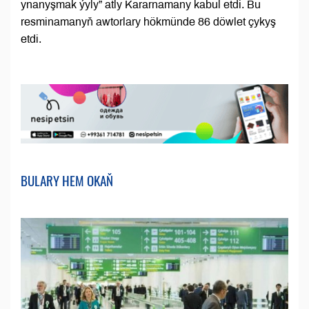
ynanyşmak ýyly” atly Kararnamany kabul etdi. Bu
resminamanyň awtorlary hökmünde 86 döwlet çykyş
etdi.
BULARY HEM OKAŇ