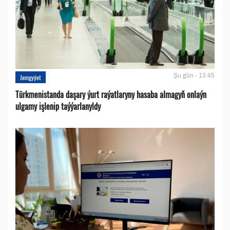
Şu gün - 13:45
Jemgyýet
Türkmenistanda daşary ýurt raýatlaryny hasaba almagyň onlaýn
ulgamy işlenip taýýarlanyldy