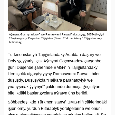
Aýmyrat Goçmyradowyň we Ramaswami Parwatiň duşuşygy, 2025-nji ýylyň
13-nji awgusty, Duşenbe, Täjigistan (Surat: Türkmenistanyň Täjigistandaky
Ilçihanasy)
Türkmenistanyň Täjigistandaky Adatdan daşary we
Doly ygtyýarly ilçisi Aýmyrat Goçmyradow çarşenbe
güni Duşenbe şäherinde BMG-niň Täjigistandaky
Hemişelik utgaşdyryjysy Ramaswami Parwati bilen
duşuşdy. Duşuşykda “Halkara parahatçylyk we
ynanyşmak ýylynyň” çäklerinde durmuşa geçirilýän
bilelikdäki başlangyçlara aýratyn üns berildi.
Söhbetdeşlikde Türkmenistanyň BMG-niň çäklerindäki
işjeň orny, ýurduň Bitaraplyk ýörelgelerine we öňüni
alyş diplomatiýasyna ygrarlylygy aýratyn bellenildi. Bu