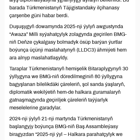
barada Türkmenistanyň Täjigistandaky ilçihanasy
çarşenbe güni habar berdi.
Duşuşygyň dowamynda 2025-nji ýylyň awgustynda
“Awaza” Milli syýahatçylyk zolagynda geçirilen BMG-
niň Deňze çykalgasy bolmadyk ösüp barýan ýurtlar
boýunça üçünji maslahatynyň (LLDC3) ähmiýeti hem
ara alnyp maslahatlaşyldy.
Taraplar Türkmenistanyň hemişelik Bitaraplygynyň 30
ýyllygyna we BMG-niň döredilmeginiň 80 ýyllygyna
bagyşlanan bilelikdäki çäreleriň, şol sanda ýaşlaryň,
diplomatik wekilýetiň hem-de halkara guramalaryň
gatnaşmagynda geçiriljek çäreleriň taýýarlyk
meselelerine garadylar.
2024-nji ýylyň 21-nji martynda Türkmenistanyň
başlangyjy boýunça BMG-niň Baş Assambleýasy
biragyzdan “2025-nji ýyl – Halkara parahatçylyk we