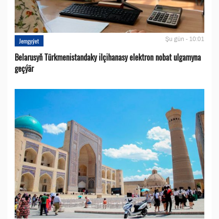
Şu gün - 10:01
Jemgyýet
Belarusyň Türkmenistandaky ilçihanasy elektron nobat ulgamyna
geçýär