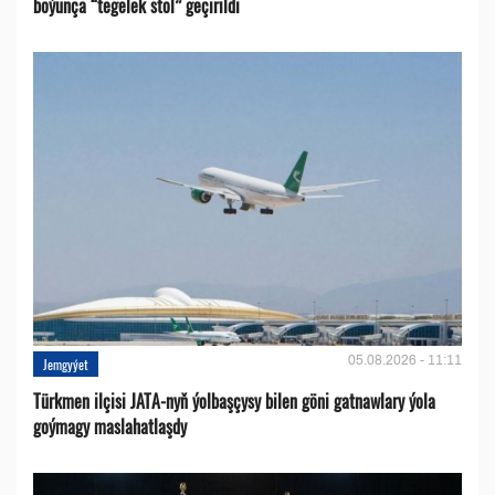
boýunça “tegelek stol” geçirildi
05.08.2026 - 11:11
Jemgyýet
Türkmen ilçisi JATA-nyň ýolbaşçysy bilen göni gatnawlary ýola
goýmagy maslahatlaşdy