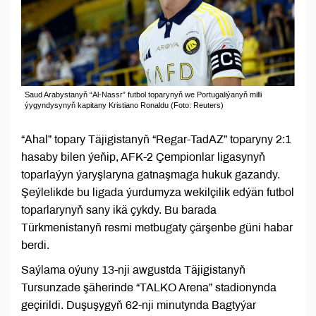
Saud Arabystanyň “Al-Nassr” futbol toparynyň we Portugaliýanyň milli
ýygyndysynyň kapitany Kristiano Ronaldu (Foto: Reuters)
“Ahal” topary Täjigistanyň “Regar-TadAZ” toparyny 2:1
hasaby bilen ýeňip, AFK-2 Çempionlar ligasynyň
toparlaýyn ýaryşlaryna gatnaşmaga hukuk gazandy.
Şeýlelikde bu ligada ýurdumyza wekilçilik edýän futbol
toparlarynyň sany ikä çykdy. Bu barada
Türkmenistanyň resmi metbugaty çärşenbe güni habar
berdi.
Saýlama oýuny 13-nji awgustda Täjigistanyň
Tursunzade şäherinde “TALKO Arena” stadionynda
geçirildi. Duşuşygyň 62-nji minutynda Bagtyýar