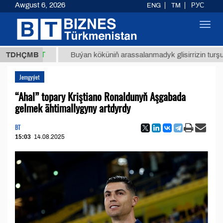
Awgust 6, 2026
ENG
TM
РУС
Toggl
navig
8 ТМТ
TDHÇMB
Buýan köküniň arassalanmadyk glisirrizin turşusy (t.)
Jemgyýet
“Ahal” topary Kriştiano Ronaldunyň Aşgabada
gelmek ähtimallygyny artdyrdy
BT
15:03
14.08.2025