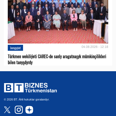
04.08.2026 - 12:18
Jemgyýet
Türkmen wekiliýeti CAREC-de sanly aragatnaşyk mümkinçilikleri
bilen tanyşdyrdy
© 2026 BT. Ähli hukuklar goralandyr.