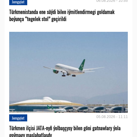
06.08.2026 - 10:55
Jemgyýet
Türkmenistanda ene süýdi bilen iýmitlendirmegi goldamak
boýunça “tegelek stol” geçirildi
05.08.2026 - 11:11
Jemgyýet
Türkmen ilçisi JATA-nyň ýolbaşçysy bilen göni gatnawlary ýola
goýmagy maslahatlaşdy