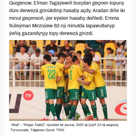
Gurgenow, Elman Tagaýewiň burçdan geçiren topuny
dürs derwezä gönükdirip hasaby açdy. Aradan diňe iki
minut geçensoň, ýer eýeleri hasaby deňledi. Emma
Süleýman Mirzoýew 82-nji minutda tapawutlanyp
ýeňiş gazandyryjy topy derwezä girizdi.
“Ahal” – “Regar-TadAZ” oýundan bir pursat, 2025-nji ýylyň 13-nji awgusty,
Tursunzade, Täjigistan (Surat: TDH)