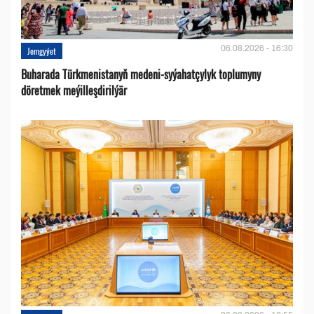
06.08.2026 - 16:30
Jemgyýet
Buharada Türkmenistanyň medeni-syýahatçylyk toplumyny
döretmek meýilleşdirilýär