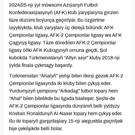
2024/25-nji ýyl möwsümi Aziýanyň Futbol
Konfederasiýasynyň (AFK) klub ýaryşlaryna girizen
täze düzümi boýunça geçirilýär. Bu özgertme
laýyklykda, klub ýaryşlary üç derejä bölündi: AFK
Çempionlar ligasy, AFK-2 Çempionlar ligasy we AFK
Çagyryş ligasy. Täze döredilen AFK-2 Çempionlar
ligasy öňki AFK Kubogynyň ornuna geçdi. Şol
kubokda Türkmenistanyň “Altyn asyr” kluby 2018-nji
ýylda finala çykmagy başardy.
Türkmenistan “Ahalyň” ýeňşi bilen ilkinji gezek AFK-2
Çempionlar ligasynda iki kluby bilen çykyş eder.
Ýurdumyzyň çempiony “Arkadag” futbol topary hem
“Ahal” bilen bilelikde bu ligada bäsleşer. Şeýle-de
AFK-2 Çempionlar ligasynda dünýäniň belli ýyldyzy
Kristian Ronaldunyň Al-Nassr topary hem çykyş eder.
Bu iki toparyň garşydaşlary 15-nji awgustda geçiriljek
bije çekilşikde belli bolar.