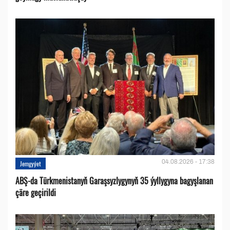
04.08.2026 - 17:38
Jemgyýet
ABŞ-da Türkmenistanyň Garaşsyzlygynyň 35 ýyllygyna bagyşlanan
çäre geçirildi