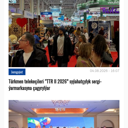
04.08.2026 - 16:07
Jemgyýet
Türkmen telekeçileri “TTR II 2026” syýahatçylyk sergi-
ýarmarkasyna çagyrylýar