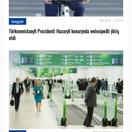
Şu gün - 11:23
Jemgyýet
Türkmenistanyň Prezidenti Hazaryň kenarynda welosipedli ýöriş
etdi