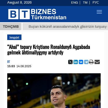
Awgust 8, 2026
ENG
TM
РУС
Toggl
navig
МТ
$12
TDHÇMB
Buýan köküniň arassalanmadyk glisirrizin turşusy (t.)
Jemgyýet
“Ahal” topary Kriştiano Ronaldunyň Aşgabada
gelmek ähtimallygyny artdyrdy
BT
15:03
14.08.2025