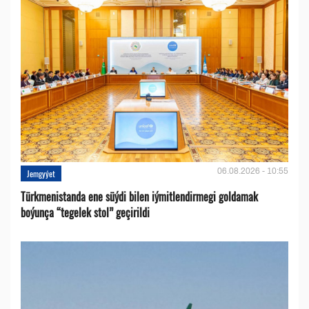
06.08.2026 - 10:55
Jemgyýet
Türkmenistanda ene süýdi bilen iýmitlendirmegi goldamak
boýunça “tegelek stol” geçirildi