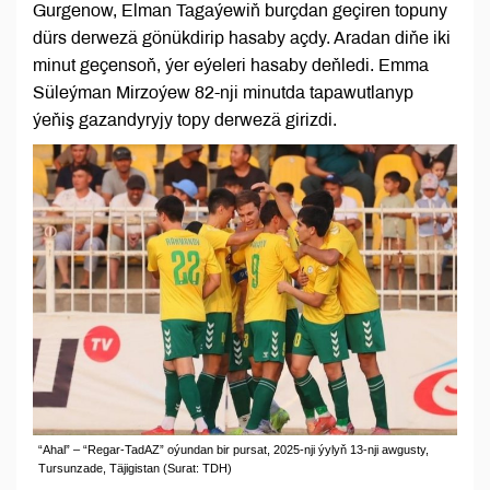
Gurgenow, Elman Tagaýewiň burçdan geçiren topuny
dürs derwezä gönükdirip hasaby açdy. Aradan diňe iki
minut geçensoň, ýer eýeleri hasaby deňledi. Emma
Süleýman Mirzoýew 82-nji minutda tapawutlanyp
ýeňiş gazandyryjy topy derwezä girizdi.
“Ahal” – “Regar-TadAZ” oýundan bir pursat, 2025-nji ýylyň 13-nji awgusty,
Tursunzade, Täjigistan (Surat: TDH)