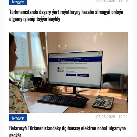
07.08.2026 - 13:45
Jemgyýet
Türkmenistanda daşary ýurt raýatlaryny hasaba almagyň onlaýn
ulgamy işlenip taýýarlanyldy
07.08.2026 - 10:01
Jemgyýet
Belarusyň Türkmenistandaky ilçihanasy elektron nobat ulgamyna
geçýär