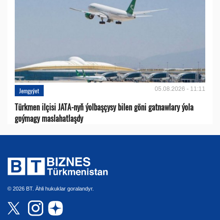
05.08.2026 - 11:11
Jemgyýet
Türkmen ilçisi JATA-nyň ýolbaşçysy bilen göni gatnawlary ýola
goýmagy maslahatlaşdy
© 2026 BT. Ähli hukuklar goralandyr.