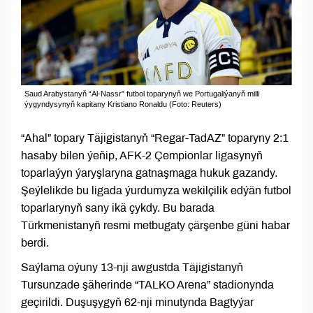
Saud Arabystanyň “Al-Nassr” futbol toparynyň we Portugaliýanyň milli
ýygyndysynyň kapitany Kristiano Ronaldu (Foto: Reuters)
“Ahal” topary Täjigistanyň “Regar-TadAZ” toparyny 2:1
hasaby bilen ýeňip, AFK-2 Çempionlar ligasynyň
toparlaýyn ýaryşlaryna gatnaşmaga hukuk gazandy.
Şeýlelikde bu ligada ýurdumyza wekilçilik edýän futbol
toparlarynyň sany ikä çykdy. Bu barada
Türkmenistanyň resmi metbugaty çärşenbe güni habar
berdi.
Saýlama oýuny 13-nji awgustda Täjigistanyň
Tursunzade şäherinde “TALKO Arena” stadionynda
geçirildi. Duşuşygyň 62-nji minutynda Bagtyýar