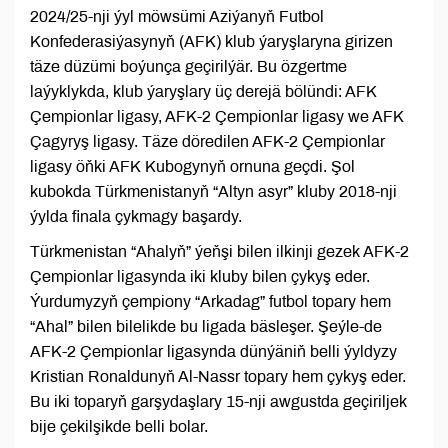
2024/25-nji ýyl möwsümi Aziýanyň Futbol
Konfederasiýasynyň (AFK) klub ýaryşlaryna girizen
täze düzümi boýunça geçirilýär. Bu özgertme
laýyklykda, klub ýaryşlary üç derejä bölündi: AFK
Çempionlar ligasy, AFK-2 Çempionlar ligasy we AFK
Çagyryş ligasy. Täze döredilen AFK-2 Çempionlar
ligasy öňki AFK Kubogynyň ornuna geçdi. Şol
kubokda Türkmenistanyň “Altyn asyr” kluby 2018-nji
ýylda finala çykmagy başardy.
Türkmenistan “Ahalyň” ýeňşi bilen ilkinji gezek AFK-2
Çempionlar ligasynda iki kluby bilen çykyş eder.
Ýurdumyzyň çempiony “Arkadag” futbol topary hem
“Ahal” bilen bilelikde bu ligada bäsleşer. Şeýle-de
AFK-2 Çempionlar ligasynda dünýäniň belli ýyldyzy
Kristian Ronaldunyň Al-Nassr topary hem çykyş eder.
Bu iki toparyň garşydaşlary 15-nji awgustda geçiriljek
bije çekilşikde belli bolar.