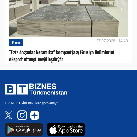
27.07.2026 - 14:48
Biznes
“Eziz doganlar keramika” kompaniýasy Gruziýa önümlerini
eksport etmegi meýilleşdirýär
© 2026 BT. Ähli hukuklar goralandyr.