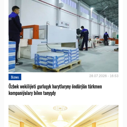
28.07.2026 - 16:53
Biznes
Özbek wekiliýeti gurluşyk harytlaryny öndürýän türkmen
kompaniýalary bilen tanyşdy