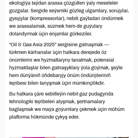
ekologiýa taýdan arassa çözgütleri ýaly meseleler
gozgalar. Sergide seýsmiki gözleg ulgamlary, sorujylar,
gysyjylar (kompressorlar), nebiti gaýtadan öndürmek
we arassalamak, süzmek hem-de guýulary
dolandyrmak üçin enjamlar görkeziler.
“Oil & Gas Asia 2025” sergisine gatnaşmak —
türkmen kärhanalar üçin halkara derejede öz
önümlerini we hyzmatlaryny tanatmak, potensial
hyzmatdaşlar bilen gatnaşyklary ýola goýmak, şeýle
hem dünýäniň öňdebaryjy önüm öndürijileriniň
tejribesi bilen tanyşmak üçin mümkinçilikdir.
Bu halkara çäre sebitleýin nebit-gaz pudagynda
tehnologiki tejribeleri alyşmak, şertnamalary
baglaşmak we maýa goýumlary çekmek üçin möhüm
platforma hökmünde çykyş eder.