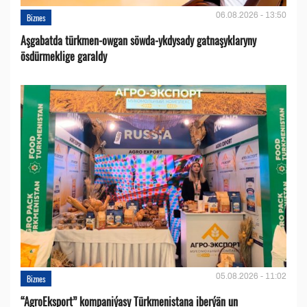
06.08.2026 - 13:50
Biznes
Aşgabatda türkmen-owgan söwda-ykdysady gatnaşyklaryny
ösdürmeklige garaldy
05.08.2026 - 11:02
Biznes
“AgroEksport” kompaniýasy Türkmenistana iberýän un