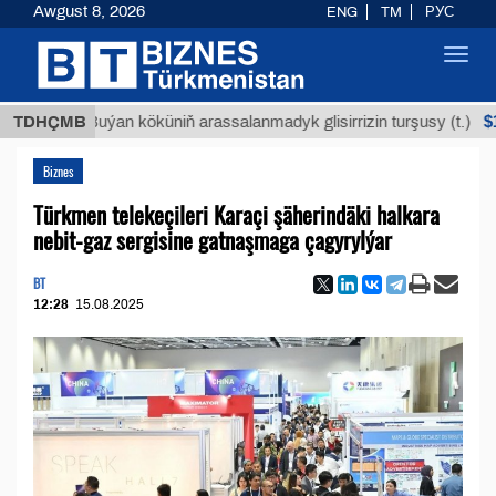
Awgust 8, 2026
ENG
TM
РУС
Toggl
navig
$12935,
TDHÇMB
Buýan köküniň arassalanmadyk glisirrizin turşusy (t.)
Biznes
Türkmen telekeçileri Karaçi şäherindäki halkara
nebit-gaz sergisine gatnaşmaga çagyrylýar
BT
12:28
15.08.2025