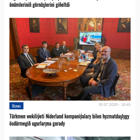
önümleriniň görnüşlerini giňeltdi
30.07.2026 - 19:45
Biznes
Türkmen wekiliýeti Niderland kompaniýalary bilen hyzmatdaşlygy
ösdürmegiň ugurlaryna garady