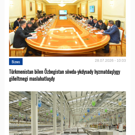
28.07.2026 - 10:03
Biznes
Türkmenistan bilen Özbegistan söwda-ykdysady hyzmatdaşlygy
giňeltmegi maslahatlaşdy