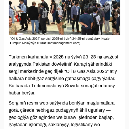
"Oil & Gas Asia 2024" sergisi, 2025-nji ýylyň 24–25-nji sentýabry, Kuala-
Lumpur, Malaýziýa (Surat: imexmanagement.com)
Türkmen kärhanalary 2025-nji ýylyň 23–25-nji awgust
aralygynda Pakistan döwletiniň Karaçi şäherindäki
sergi merkezinde geçiriljek “Oil & Gas Asia 2025” atly
halkara nebit-gaz sergisine gatnaşmaga çagyrýarlar.
Bu barada Türkmenistanyň Söwda-senagat edarasy
habar berýär.
Serginiň resmi web-saýtynda berilýän maglumatlara
görä, çärede nebit-gaz pudagynyň ähli ugurlary —
geologiýa gözleginden we buraw işlerinden başlap,
gaýtadan işlemegi, saklanyşy, logistikany we