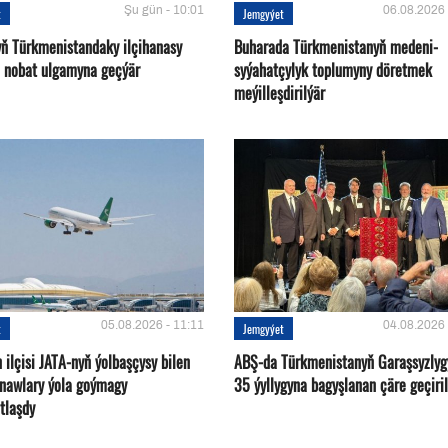
Şu gün - 10:01
06.08.2026 
t
Jemgyýet
yň Türkmenistandaky ilçihanasy
Buharada Türkmenistanyň medeni-
n nobat ulgamyna geçýär
syýahatçylyk toplumyny döretmek
meýilleşdirilýär
05.08.2026 - 11:11
04.08.2026 
t
Jemgyýet
ilçisi JATA-nyň ýolbaşçysy bilen
ABŞ-da Türkmenistanyň Garaşsyzlyg
tnawlary ýola goýmagy
35 ýyllygyna bagyşlanan çäre geçiril
tlaşdy