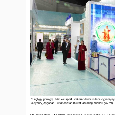
"Saglygy goraýyş, bilim we sport Berkarar döwletiň täze eýýamynyň
oktýabry, Aşgabat, Türkmenistan (Surat: arkadag-shaheri.gov.tm)