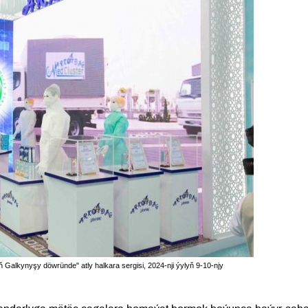
 Galkynyşy döwründe" atly halkara sergisi, 2024-nji ýylyň 9-10-njy