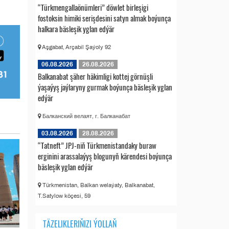
“Türkmengallaönümleri” döwlet birleşigi
fostoksin himiki serişdesini satyn almak boýunça
halkara bäsleşik yglan edýär
Aşgabat, Arçabil Şaýoly 92
06.08.2026
26.08.2026
Balkanabat şäher häkimligi kottej görnüşli
ýaşaýyş jaýlaryny gurmak boýunça bäsleşik yglan
edýär
Балканский велаят, г. Балканабат
03.08.2026
28.08.2026
“Tatneft” JPJ-niň Türkmenistandaky buraw
erginini arassalaýyş blogunyň kärendesi boýunça
bäsleşik yglan edýär
Türkmenistan, Balkan welaýaty, Balkanabat,
T.Satylow köçesi, 59
TÄZELIKLERIŇIZI ÝOLLAŇ