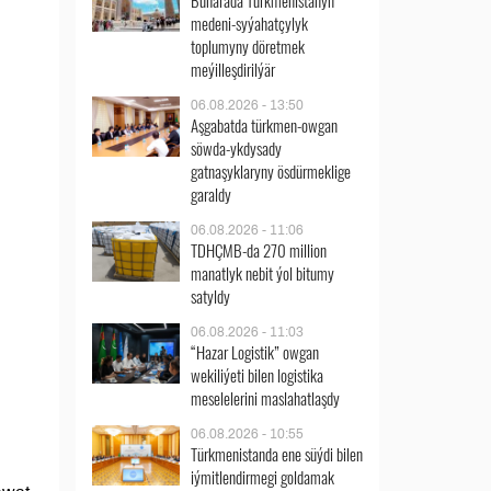
Buharada Türkmenistanyň
medeni-syýahatçylyk
toplumyny döretmek
meýilleşdirilýär
06.08.2026 - 13:50
Aşgabatda türkmen-owgan
söwda-ykdysady
gatnaşyklaryny ösdürmeklige
garaldy
06.08.2026 - 11:06
TDHÇMB-da 270 million
manatlyk nebit ýol bitumy
satyldy
06.08.2026 - 11:03
“Hazar Logistik” owgan
wekiliýeti bilen logistika
meselelerini maslahatlaşdy
06.08.2026 - 10:55
Türkmenistanda ene süýdi bilen
iýmitlendirmegi goldamak