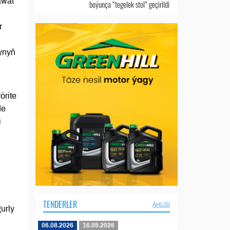
awat
boýunça “tegelek stol” geçirildi
r
ynyň
örite
de
i
TENDERLER
ÄHLISI
urly
06.08.2026
16.09.2026