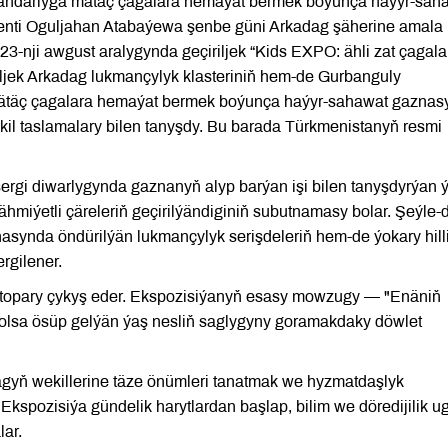
darlyga mätäç çagalara hemaýat bermek boýunça haýyr-sah
denti Oguljahan Atabaýewa şenbe güni Arkadag şäherine amala
3-nji awgust aralygynda geçiriljek “Kids EXPO: ähli zat çagala
iljek Arkadag lukmançylyk klasteriniň hem-de Gurbanguly
äç çagalara hemaýat bermek boýunça haýyr-sahawat gaznas
ekil taslamalary bilen tanyşdy. Bu barada Türkmenistanyň resmi
rgi diwarlygynda gaznanyň alyp barýan işi bilen tanyşdyrýan ý
k ähmiýetli çäreleriň geçirilýändiginiň subutnamasy bolar. Şeýle-
asynda öndürilýän lukmançylyk serişdeleriň hem-de ýokary hill
rgilener.
ar topary çykyş eder. Ekspozisiýanyň esasy mowzugy — "Enäniň
bolsa ösüp gelýän ýaş nesliň saglygyny goramakdaky döwlet
dagyň wekillerine täze önümleri tanatmak we hyzmatdaşlyk
Ekspozisiýa gündelik harytlardan başlap, bilim we döredijilik ug
lar.