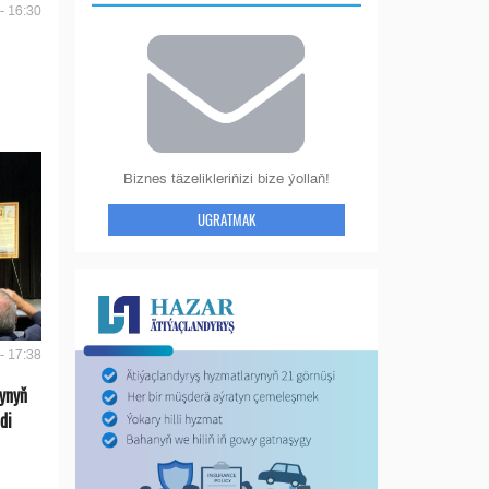
- 16:30
Biznes täzelikleriňizi bize ýollaň!
UGRATMAK
- 17:38
ynyň
di