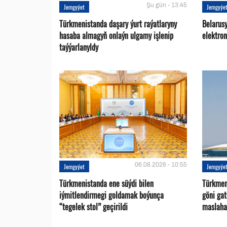
Şu gün - 13:45
Jemgyýet
Jemgyýe
Türkmenistanda daşary ýurt raýatlaryny
Belarus
hasaba almagyň onlaýn ulgamy işlenip
elektro
taýýarlanyldy
06.08.2026 - 10:55
Jemgyýet
Jemgyýe
Türkmenistanda ene süýdi bilen
Türkmen 
iýmitlendirmegi goldamak boýunça
göni ga
“tegelek stol” geçirildi
maslaha