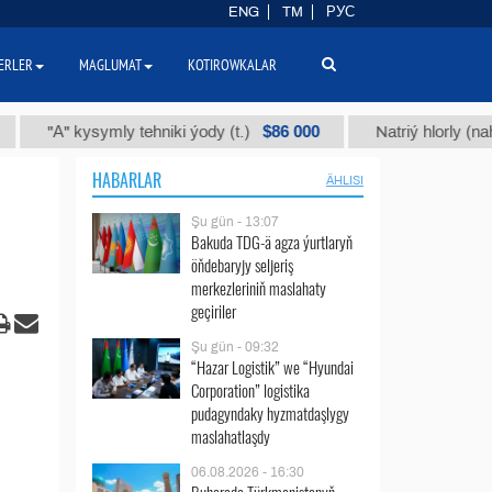
ENG
TM
РУС
ERLER
MAGLUMAT
KOTIROWKALAR
$86 000
"А" kysymly tehniki ýody (t.)
Natriý hlorly (nahar duz
HABARLAR
ÄHLISI
Şu gün - 13:07
Bakuda TDG-ä agza ýurtlaryň
öňdebaryjy seljeriş
merkezleriniň maslahaty
geçiriler
Şu gün - 09:32
“Hazar Logistik” we “Hyundai
Corporation” logistika
pudagyndaky hyzmatdaşlygy
maslahatlaşdy
06.08.2026 - 16:30