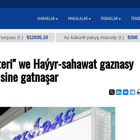
HABARLAR
MAKALALAR
PUDAKLAR
TEND
$12935,18
$300
 (t.)
Az kükürtli ýakyş mazudy (t.)
teri" we Haýyr-sahawat gaznasy
sine gatnaşar