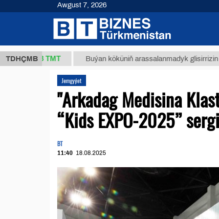
Awgust 7, 2026
37,8 ТМТ
.)
TDHÇMB
Buýan köküniň arassalanmadyk glisirrizin turşusy
Jemgyýet
"Arkadag Medisina Klas
“Kids EXPO-2025” sergi
BT
11:40
18.08.2025