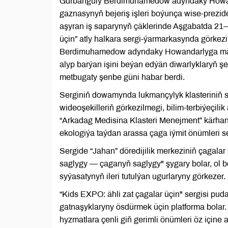
Gurbanguly Berdimuhamedow adyndaky Howan
gaznasynyň bejeriş işleri boýunça wise-prezi
aşyran iş saparynyň çäklerinde Aşgabatda 21–2
üçin” atly halkara sergi-ýarmarkasynda görkez
Berdimuhamedow adyndaky Howandarlyga mät
alyp barýan işini beýan edýän diwarlyklaryň ş
metbugaty şenbe güni habar berdi.
Serginiň dowamynda lukmançylyk klasteriniň se
wideoşekilleriň görkezilmegi, bilim-terbiýeçili
“Arkadag Medisina Klasteri Menejment” kärhan
ekologiýa taýdan arassa çaga iýmit önümleri se
Sergide “Jahan” döredijilik merkeziniň çagal
saglygy — çaganyň saglygy" şygary bolar, ol 
syýasatynyň ileri tutulýan ugurlaryny görkezer.
“Kids EXPO: ähli zat çagalar üçin" sergisi pu
gatnaşyklaryny ösdürmek üçin platforma bolar. 
hyzmatlara çenli giň gerimli önümleri öz içine a