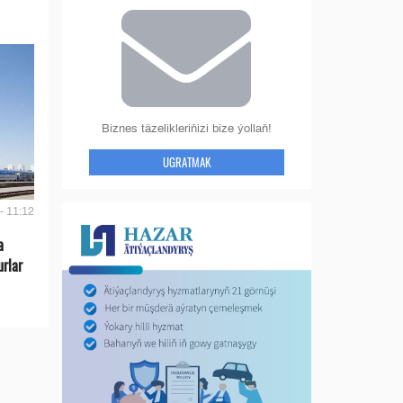
Biznes täzelikleriňizi bize ýollaň!
UGRATMAK
- 11:12
a
urlar