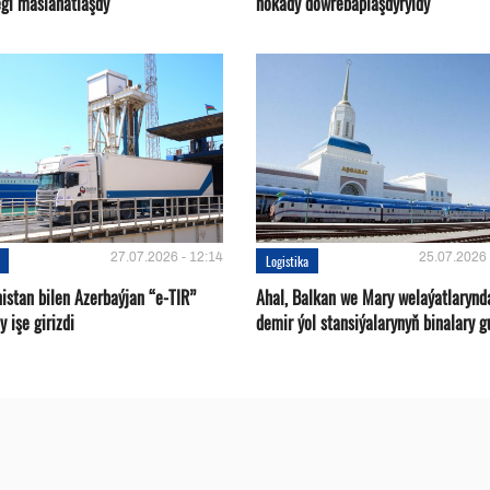
gi maslahatlaşdy
nokady döwrebaplaşdyryldy
27.07.2026 - 12:14
25.07.2026 
Logistika
istan bilen Azerbaýjan “e-TIR”
Ahal, Balkan we Mary welaýatlarynd
 işe girizdi
demir ýol stansiýalarynyň binalary g