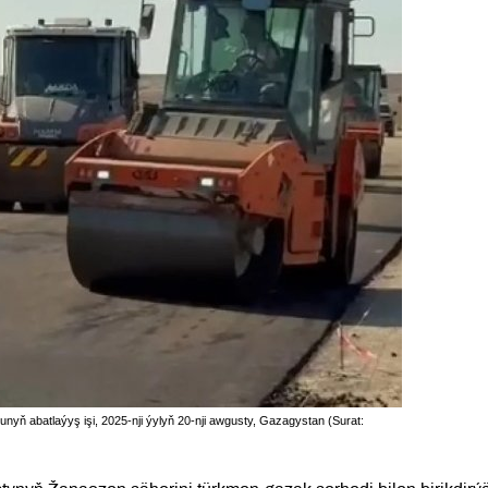
unyň abatlaýyş işi, 2025-nji ýylyň 20-nji awgusty, Gazagystan (Surat: