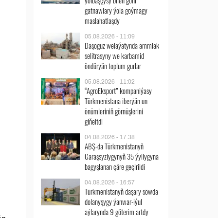
ýolbaşçysy bilen göni
gatnawlary ýola goýmagy
maslahatlaşdy
05.08.2026 - 11:09
Daşoguz welaýatynda ammiak
selitrasyny we karbamid
öndürýän toplum gurlar
05.08.2026 - 11:02
“AgroEksport” kompaniýasy
Türkmenistana iberýän un
önümleriniň görnüşlerini
giňeltdi
04.08.2026 - 17:38
ABŞ-da Türkmenistanyň
Garaşsyzlygynyň 35 ýyllygyna
bagyşlanan çäre geçirildi
04.08.2026 - 16:57
Türkmenistanyň daşary söwda
dolanyşygy ýanwar-iýul
aýlarynda 9 göterim artdy