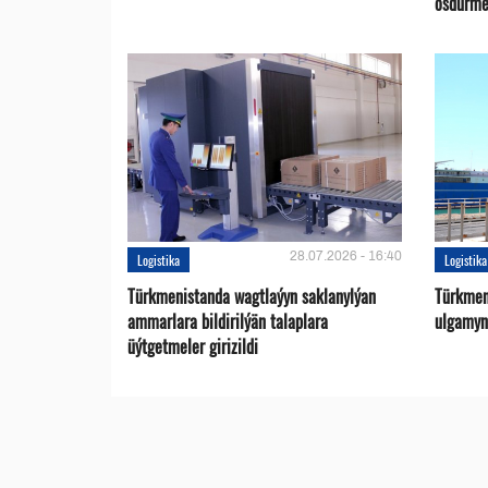
ösdürme
28.07.2026 - 16:40
Logistika
Logistika
Türkmenistanda wagtlaýyn saklanylýan
Türkmen
ammarlara bildirilýän talaplara
ulgamyny
üýtgetmeler girizildi