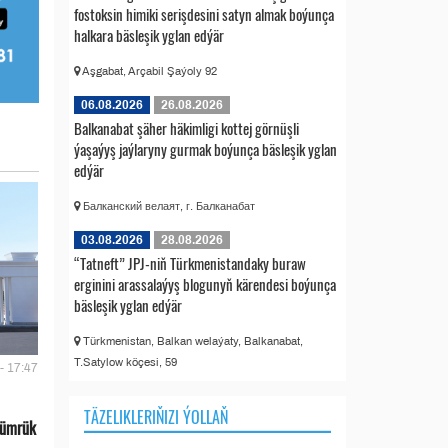
fostoksin himiki serişdesini satyn almak boýunça
halkara bäsleşik yglan edýär
Aşgabat, Arçabil Şaýoly 92
06.08.2026
26.08.2026
Balkanabat şäher häkimligi kottej görnüşli
ýaşaýyş jaýlaryny gurmak boýunça bäsleşik yglan
edýär
Балканский велаят, г. Балканабат
03.08.2026
28.08.2026
“Tatneft” JPJ-niň Türkmenistandaky buraw
erginini arassalaýyş blogunyň kärendesi boýunça
bäsleşik yglan edýär
Türkmenistan, Balkan welaýaty, Balkanabat,
T.Satylow köçesi, 59
- 17:47
TÄZELIKLERIŇIZI ÝOLLAŇ
gümrük