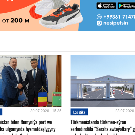
30.07.2026 - 15:35
28.07.2026 
Logistika
istan bilen Rumyniýa port we
Türkmenistanda türkmen-eýran
ika ulgamynda hyzmatdaşlygyny
serhedindäki “Sarahs awtoýollary” 