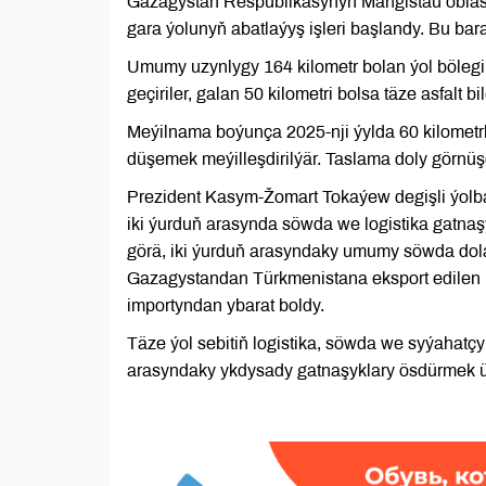
Gazagystan Respublikasynyň Mangistau oblast
gara ýolunyň abatlaýyş işleri başlandy. Bu ba
Umumy uzynlygy 164 kilometr bolan ýol bölegini
geçiriler, galan 50 kilometri bolsa täze asfalt bi
Meýilnama boýunça 2025-nji ýylda 60 kilometr
düşemek meýilleşdirilýär. Taslama doly görnü
Prezident Kasym-Žomart Tokaýew degişli ýolba
iki ýurduň arasynda söwda we logistika gatnaşy
görä, iki ýurduň arasyndaky umumy söwda dola
Gazagystandan Türkmenistana eksport edilen 
importyndan ybarat boldy.
Täze ýol sebitiň logistika, söwda we syýahatçy
arasyndaky ykdysady gatnaşyklary ösdürmek üçi