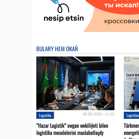
BULARY HEM OKAŇ
06.08.2026 - 11:03
Logistika
Logistika
“Hazar Logistik” owgan wekiliýeti bilen
Türkmen
logistika meselelerini maslahatlaşdy
energet