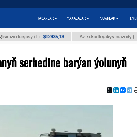
HABARLAR
MAKALALAR
PUDAKLAR
TEND
$12935,18
$300
 turşusy (t.)
Az kükürtli ýakyş mazudy (t.)
nyň serhedine barýan ýolunyň