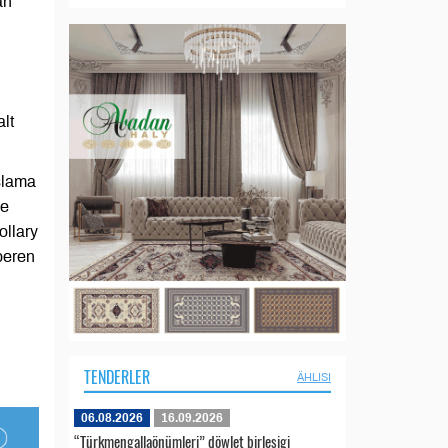
än
lt
slama
ne
ollary
beren
TENDERLER
ÄHLISI
06.08.2026
16.09.2026
“Türkmengallaönümleri” döwlet birleşigi