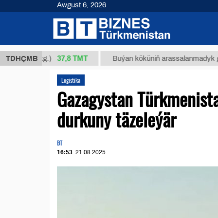
Awgust 6, 2026
37,8 ТМТ
4/1 (kg.)
TDHÇMB
Buýan köküniň arassalanmadyk glisirrizin
Logistika
Gazagystan Türkmenista
durkuny täzeleýär
BT
16:53
21.08.2025