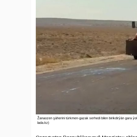
Žanaozen şäherini türkmen-gazak serhedi bilen birikdirýän gara ýol
lada.kz)