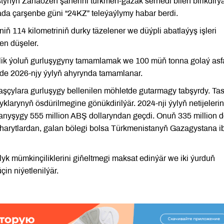
ynyň Žanaozen şäherini türkmen-gazak serhedi bilen birikdirý
rada çarşenbe güni “24KZ” teleýaýlymy habar berdi.
ň 114 kilometriniň durky täzelener we düýpli abatlaýyş işleri
len düşeler.
lik ýoluň gurluşygyny tamamlamak we 100 müň tonna golaý asfa
şde 2026-njy ýylyň ahyrynda tamamlanar.
şçylara gurluşygy bellenilen möhletde gutarmagy tabşyrdy. Ta
klarynyň ösdürilmegine gönükdirilýär. 2024-nji ýylyň netijeleri
nyşygy 555 million ABŞ dollaryndan geçdi. Onuň 335 million d
harytlardan, galan bölegi bolsa Türkmenistanyň Gazagystana i
lyk mümkinçiliklerini giňeltmegi maksat edinýär we iki ýurduň
n niýetlenilýär.