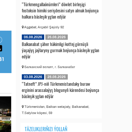
“Türkmengallaönümleri” döwlet birleşigi
fostoksin himiki serişdesini satyn almak boýunça
halkara bäsleşik yglan edýär
Aşgabat, Arçabil Şaýoly 92
06.08.2026
26.08.2026
Balkanabat şäher häkimligi kottej görnüşli
ýaşaýyş jaýlaryny gurmak boýunça bäsleşik yglan
edýär
Балканский велаят, г. Балканабат
03.08.2026
28.08.2026
“Tatneft” JPJ-niň Türkmenistandaky buraw
erginini arassalaýyş blogunyň kärendesi boýunça
bäsleşik yglan edýär
Türkmenistan, Balkan welaýaty, Balkanabat,
T.Satylow köçesi, 59
TÄZELIKLERIŇIZI ÝOLLAŇ