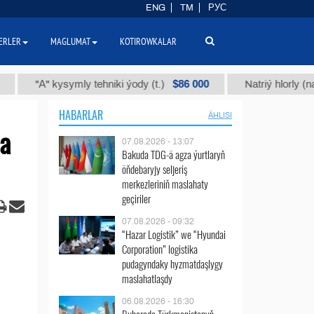
ENG
TM
РУС
ERLER
MAGLUMAT
KOTIROWKALAR
$86 000
А" kysymly tehniki ýody (t.)
Natriý hlorly (nahar duzy
HABARLAR
ÄHLISI
na
07.08.2026 - 13:07
Bakuda TDG-ä agza ýurtlaryň
öňdebaryjy seljeriş
merkezleriniň maslahaty
geçiriler
07.08.2026 - 09:32
“Hazar Logistik” we “Hyundai
Corporation” logistika
pudagyndaky hyzmatdaşlygy
maslahatlaşdy
06.08.2026 - 16:30