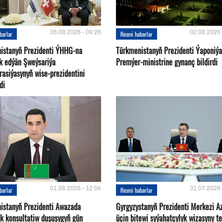
06.08.2026 - 09:26
02.08.2026 
barlar
Resmi habarlar
istanyň Prezidenti ÝHHG-na
Türkmenistanyň Prezidenti Ýaponiý
yk edýän Şweýsariýa
Premýer-ministrine gynanç bildirdi
rasiýasynyň wise-prezidentini
di
01.08.2026 - 12:04
31.07.2026 
barlar
Resmi habarlar
istanyň Prezidenti Awazada
Gyrgyzystanyň Prezidenti Merkezi A
ek konsultatiw duşuşygyň gün
üçin bitewi syýahatçylyk wizasyny te