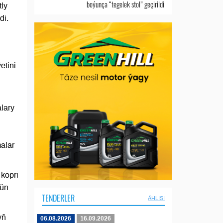
boýunça “tegelek stol” geçirildi
tly
di.
ň
etini
lary
alar
köpri
jün
TENDERLER
ÄHLISI
yň
06.08.2026
16.09.2026