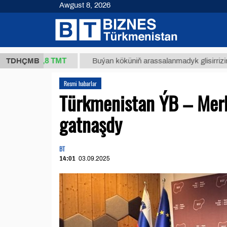
Awgust 8, 2026
37,8 ТМТ
)
TDHÇMB
Buýan köküniň arassalanmadyk glisirrizin turşusy
Resmi habarlar
Türkmenistan ÝB – Merk
gatnaşdy
BT
14:01
03.09.2025