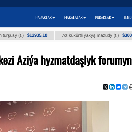
HABARLAR
MAKALALAR
PUDAKLAR
TEND
$12935,18
$300
 (t.)
Az kükürtli ýakyş mazudy (t.)
"
ezi Aziýa hyzmatdaşlyk forumy