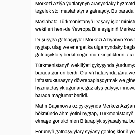
Merkezi Aziýa ýurtlarynyň arasyndaky hyzmatda
tegelek stol maslahatyna gatnaşdy. Bu barada
Maslahata Türkmenistanyň Daşary işler minist
wekilleri hem-de Ýewropa Bileleşiginiň Merkez
Duşuşyga gatnaşyjylar Merkezi Aziýanyň Ýewro
nygtap, ulag we energetika ulgamyndaky bagl
gatnaşyklary berkitmegiň mümkinçiliklerini ara
Türkmenistanyň wekiliýeti çykyşynda ýurdumy
barada gürrüň berdi. Olaryň hatarynda gara we
infrastrukturasyny döwrebaplaşdyrmak we giňel
hyzmatdaşlyk ugurlary, gaz alyş-çalyşy, innow
barada maglumat berildi.
Mähri Bäşimowa öz çykyşynda Merkezi Aziýany
hökmünde ähmiýetini nygtap, Türkmenistanyň 
etmäge gönükdirilen Bitaraplyk syýasatyna, bu
Forumyň gatnaşyjylary syýasy gepleşikleriň ýok