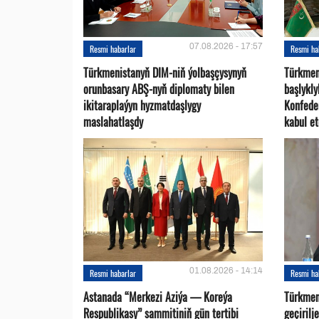
07.08.2026 - 17:57
Resmi habarlar
Resmi ha
Türkmenistanyň DIM-niň ýolbaşçysynyň
Türkmen
orunbasary ABŞ-nyň diplomaty bilen
başlykl
ikitaraplaýyn hyzmatdaşlygy
Konfede
maslahatlaşdy
kabul et
01.08.2026 - 14:14
Resmi habarlar
Resmi ha
Astanada “Merkezi Aziýa — Koreýa
Türkmen
Respublikasy” sammitiniň gün tertibi
geçirilj