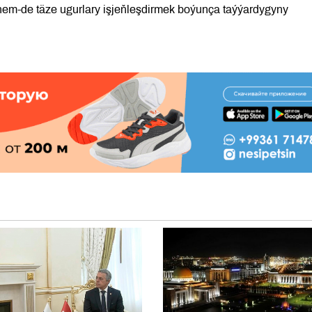
em-de täze ugurlary işjeňleşdirmek boýunça taýýardygyny