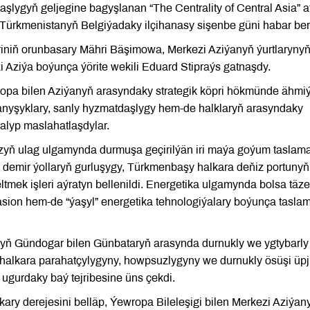
şlygyň geljegine bagyşlanan “The Centrality of Central Asia” a
 Türkmenistanyň Belgiýadaky ilçihanasy sişenbe güni habar ber
riniň orunbasary Mähri Bäşimowa, Merkezi Aziýanyň ýurtlaryny
i Aziýa boýunça ýörite wekili Eduard Stipraýs gatnaşdy.
pa bilen Aziýanyň arasyndaky strategik köpri hökmünde ähmiý
anyşyklary, sanly hyzmatdaşlygy hem-de halklaryň arasyndaky
 alyp maslahatlaşdylar.
zyň ulag ulgamynda durmuşa geçirilýän iri maýa goýum taslama
 demir ýollaryň gurluşygy, Türkmenbaşy halkara deňiz portunyň
tmek işleri aýratyn bellenildi. Energetika ulgamynda bolsa täze
asion hem-de “ýaşyl” energetika tehnologiýalary boýunça taslam
ň Gündogar bilen Günbataryň arasynda durnukly we ygtybarly 
halkara parahatçylygyny, howpsuzlygyny we durnukly ösüşi üp
 ugurdaky baý tejribesine üns çekdi.
ary derejesini belläp, Ýewropa Bileleşigi bilen Merkezi Aziýan