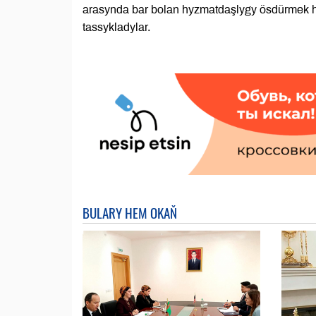
arasynda bar bolan hyzmatdaşlygy ösdürmek h
tassykladylar.
BULARY HEM OKAŇ