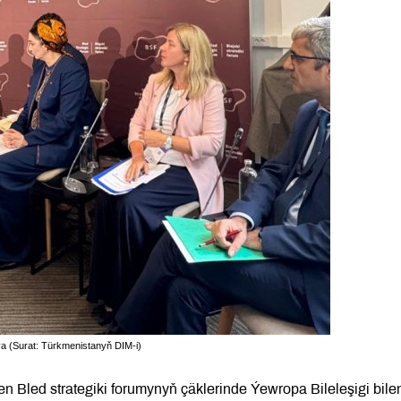
iýa (Surat: Türkmenistanyň DIM-i)
n Bled strategiki forumynyň çäklerinde Ýewropa Bileleşigi bile