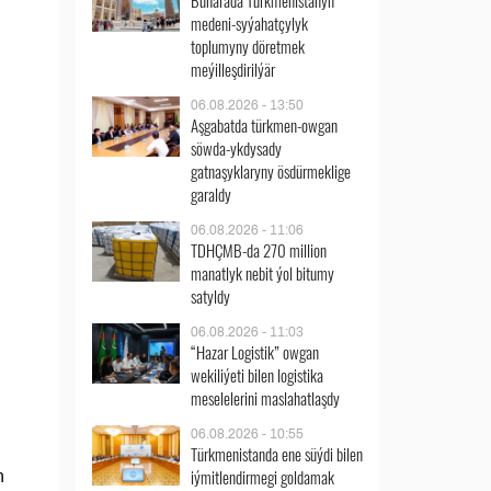
Buharada Türkmenistanyň
medeni-syýahatçylyk
toplumyny döretmek
meýilleşdirilýär
06.08.2026 - 13:50
Aşgabatda türkmen-owgan
söwda-ykdysady
gatnaşyklaryny ösdürmeklige
garaldy
06.08.2026 - 11:06
TDHÇMB-da 270 million
manatlyk nebit ýol bitumy
satyldy
06.08.2026 - 11:03
“Hazar Logistik” owgan
wekiliýeti bilen logistika
meselelerini maslahatlaşdy
06.08.2026 - 10:55
Türkmenistanda ene süýdi bilen
iýmitlendirmegi goldamak
n