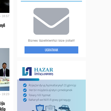
- 16:57
anyň
Biznes täzelikleriňizi bize ýollaň!
UGRATMAK
- 19:23
ziýa
klip