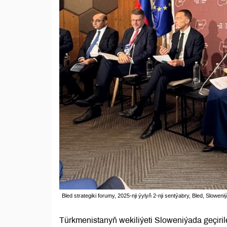
Bled strategiki forumy, 2025-nji ýylyň 2-nji sentýabry, Bled, Slowen
Türkmenistanyň wekiliýeti Sloweniýada geçirile