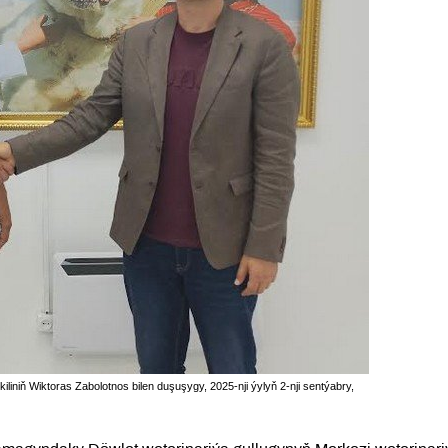
iniň Wiktoras Zabolotnos bilen duşuşygy, 2025-nji ýylyň 2-nji sentýabry,