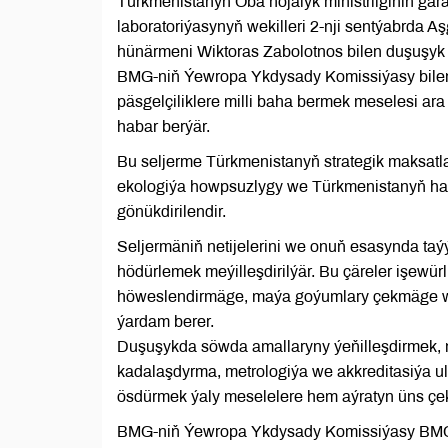
Türkmenistanyň Oba hojalyk ministrliginiň ga
laboratoriýasynyň wekilleri 2-nji sentýabr
hünärmeni Wiktoras Zabolotnos bilen duşuşyk g
BMG-niň Ýewropa Ykdysady Komissiýasy bilen
päsgelçiliklere milli baha bermek meselesi a
habar berýär.
Bu seljerme Türkmenistanyň strategik maksatl
ekologiýa howpsuzlygy we Türkmenistanyň ha
gönükdirilendir.
Seljermäniň netijelerini we onuň esasynda taýý
hödürlemek meýilleşdirilýär. Bu çäreler işewü
höweslendirmäge, maýa goýumlary çekmäge we
ýardam berer.
Duşuşykda söwda amallaryny ýeňilleşdirmek, mill
kadalaşdyrma, metrologiýa we akkreditasiýa u
ösdürmek ýaly meselelere hem aýratyn üns çek
BMG-niň Ýewropa Ykdysady Komissiýasy BMG-ni