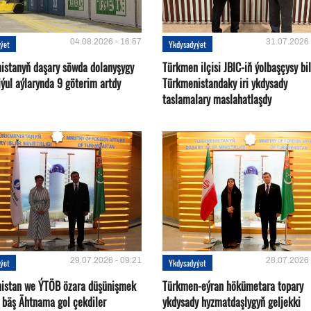
04.08.2026 - 16:57
31.07.2026 
ýet
Ykdysadyýet
istanyň daşary söwda dolanyşygy
Türkmen ilçisi JBIC-iň ýolbaşçysy bi
ýul aýlarynda 9 göterim artdy
Türkmenistandaky iri ykdysady
taslamalary maslahatlaşdy
29.07.2026 - 09:21
28.07.2026 
ýet
Ykdysadyýet
istan we ÝTÖB özara düşünişmek
Türkmen-eýran hökümetara topary
 bäş Ähtnama gol çekdiler
ykdysady hyzmatdaşlygyň geljekki