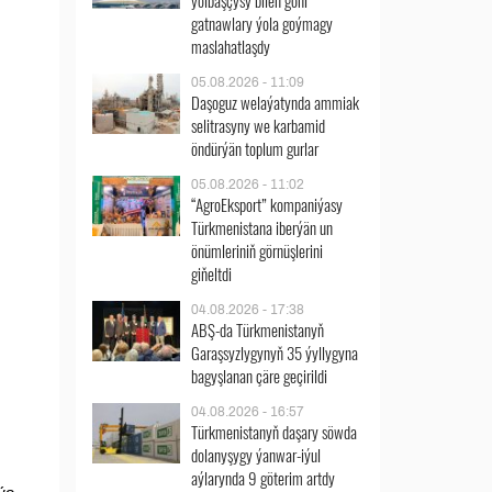
ýolbaşçysy bilen göni
gatnawlary ýola goýmagy
maslahatlaşdy
05.08.2026 - 11:09
Daşoguz welaýatynda ammiak
selitrasyny we karbamid
öndürýän toplum gurlar
05.08.2026 - 11:02
“AgroEksport” kompaniýasy
Türkmenistana iberýän un
önümleriniň görnüşlerini
giňeltdi
04.08.2026 - 17:38
ABŞ-da Türkmenistanyň
Garaşsyzlygynyň 35 ýyllygyna
bagyşlanan çäre geçirildi
04.08.2026 - 16:57
Türkmenistanyň daşary söwda
dolanyşygy ýanwar-iýul
aýlarynda 9 göterim artdy