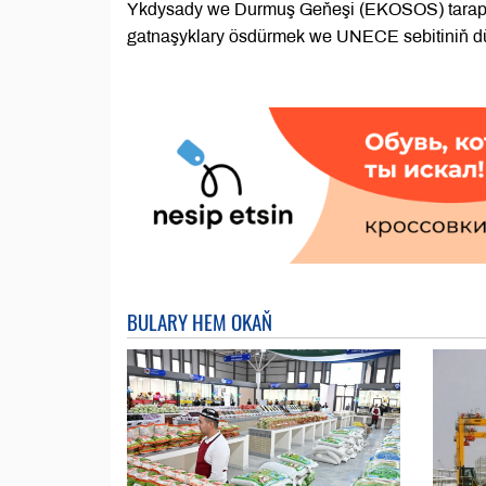
Ykdysady we Durmuş Geňeşi (EKOSOS) tarapyn
gatnaşyklary ösdürmek we UNECE sebitiniň dü
BULARY HEM OKAŇ