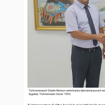
Türkmenistanyň Döwlet Merkezi weterinariýa laboratoriýasynyň wekil
Aşgabat, Türkmensitan (Surat: TDH)