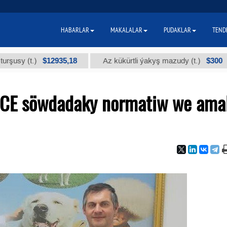
HABARLAR
MAKALALAR
PUDAKLAR
TEND
$12935,18
$300
(t.)
Az kükürtli ýakyş mazudy (t.)
"
ECE söwdadaky normatiw we ama