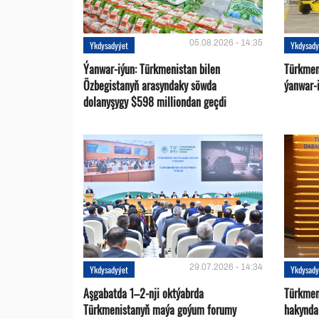
05.08.2026 - 14:35
Ykdysadyýet
Ykdysady
Ýanwar-iýun: Türkmenistan bilen
Türkmen
Özbegistanyň arasyndaky söwda
ýanwar-i
dolanyşygy $598 milliondan geçdi
29.07.2026 - 14:34
Ykdysadyýet
Ykdysady
Aşgabatda 1–2-nji oktýabrda
Türkmen
Türkmenistanyň maýa goýum forumy
hakynda