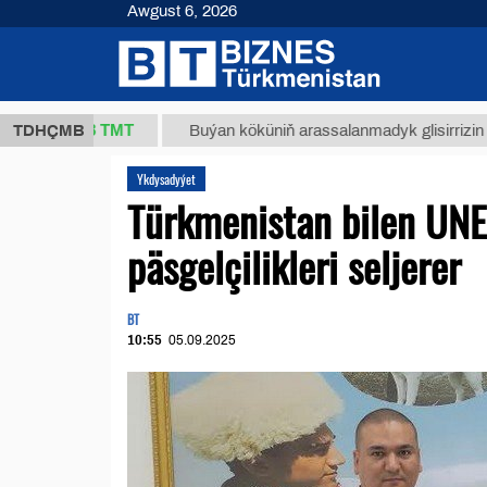
Awgust 6, 2026
37,8 ТМТ
TDHÇMB
Buýan köküniň arassalanmadyk glisirrizin turşusy 
Ykdysadyýet
Türkmenistan bilen UN
päsgelçilikleri seljerer
BT
10:55
05.09.2025