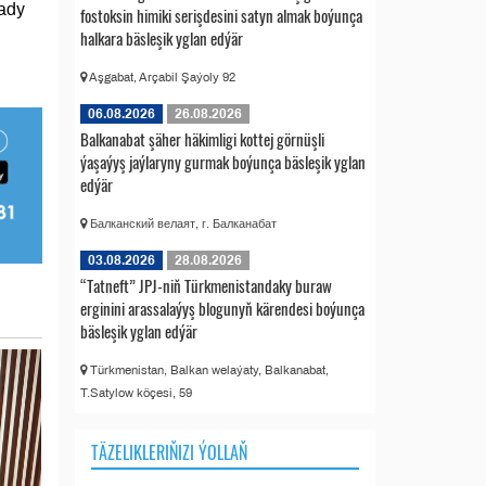
ady
fostoksin himiki serişdesini satyn almak boýunça
halkara bäsleşik yglan edýär
Aşgabat, Arçabil Şaýoly 92
06.08.2026
26.08.2026
Balkanabat şäher häkimligi kottej görnüşli
ýaşaýyş jaýlaryny gurmak boýunça bäsleşik yglan
edýär
Балканский велаят, г. Балканабат
03.08.2026
28.08.2026
“Tatneft” JPJ-niň Türkmenistandaky buraw
erginini arassalaýyş blogunyň kärendesi boýunça
bäsleşik yglan edýär
Türkmenistan, Balkan welaýaty, Balkanabat,
T.Satylow köçesi, 59
TÄZELIKLERIŇIZI ÝOLLAŇ