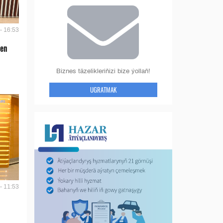
- 16:53
len
Biznes täzelikleriňizi bize ýollaň!
UGRATMAK
- 11:53