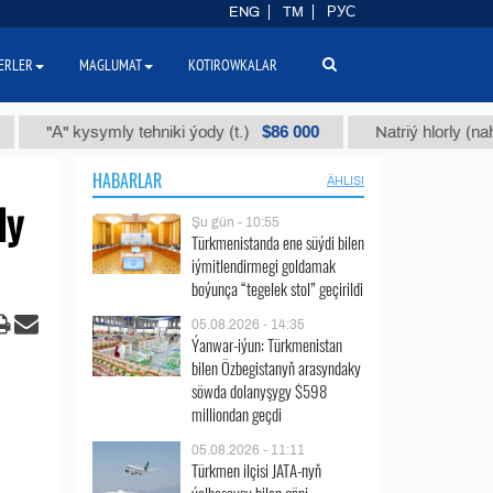
ENG
TM
РУС
ERLER
MAGLUMAT
KOTIROWKALAR
$86 000
А" kysymly tehniki ýody (t.)
Natriý hlorly (nahar duzy)
HABARLAR
ÄHLISI
ly
Şu gün - 10:55
Türkmenistanda ene süýdi bilen
iýmitlendirmegi goldamak
boýunça “tegelek stol” geçirildi
05.08.2026 - 14:35
Ýanwar-iýun: Türkmenistan
bilen Özbegistanyň arasyndaky
söwda dolanyşygy $598
milliondan geçdi
05.08.2026 - 11:11
Türkmen ilçisi JATA-nyň