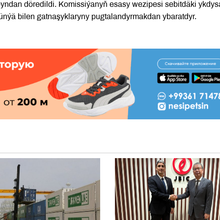
dan döredildi. Komissiýanyň esasy wezipesi sebitdäki ykdys
nýä bilen gatnaşyklaryny pugtalandyrmakdan ybaratdyr.