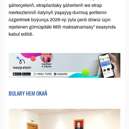
şäherçeleriň, etraplardaky şäherleriň we etrap
merkezleriniň ilatynyň ýaşaýyş-durmuş şertlerini
özgertmek boýunça 2028-nji ýyla çenli döwür üçin
rejelenen görnüşdäki Milli maksatnamasy” esasynda
kabul edildi.
BULARY HEM OKAŇ