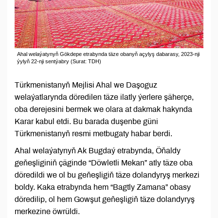
Ahal welaýatynyň Gökdepe etrabynda täze obanyň açylyş dabarasy, 2023-nji
ýylyň 22-nji sentýabry (Surat: TDH)
Türkmenistanyň Mejlisi Ahal we Daşoguz
welaýatlarynda döredilen täze ilatly ýerlere şäherçe,
oba derejesini bermek we olara at dakmak hakynda
Karar kabul etdi. Bu barada duşenbe güni
Türkmenistanyň resmi metbugaty habar berdi.
Ahal welaýatynyň Ak Bugdaý etrabynda, Öňaldy
geňeşliginiň çäginde “Döwletli Mekan” atly täze oba
döredildi we ol bu geňeşligiň täze dolandyryş merkezi
boldy. Kaka etrabynda hem “Bagtly Zamana” obasy
döredilip, ol hem Gowşut geňeşligiň täze dolandyryş
merkezine öwrüldi.