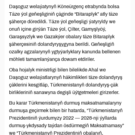
Daşoguz welaýatynyň Köneürgenç etrabynda bolsa
Täze ýol geňeşliginiň çäginde “Bitaraplyk” atly täze
şäherçe döredildi. Täze ýol geňeşligi ýatyryldy we
onuň içine girýän Täze ýol, Çilter, Gamyşlyöý,
Garaşsyzlyk we Gazakýer obalary täze Bitaraplyk
şäherçesiniň dolandyryşygyna berildi. Geňeşligiň
ozalky agzalarynyň ygtyýarlyklary kanunda bellenen
möhleti tamamlanýança dowam etdiriler.
Oba hojalyk ministrligi bilen bilelikde Ahal we
Daşoguz welaýatlarynyň häkimlikleri täze dolandyryş
çäklerini kesgitläp, Türkmenistanyň dolandyryş-çäk
birlikleriniň sanawyna degişli üýtgetmeleri girizerler.
Bu karar Türkmenistanyň durmuş maksatnamalaryny
durmuşa geçirmek bilen bir hatarda, “Türkmenistanyň
Prezidentiniň ýurdumyzy 2022 — 2028-nji ýyllarda
durmuş-ykdysady taýdan ösdürmegiň Maksatnamasy”
we “Türkmenistanyň Prezidentiniň obalaryň,