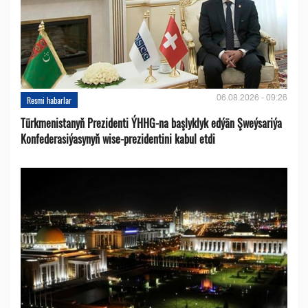
06.08.2026 - 09:26
Resmi habarlar
Türkmenistanyň Prezidenti ÝHHG-na başlyklyk edýän Şweýsariýa
Konfederasiýasynyň wise-prezidentini kabul etdi