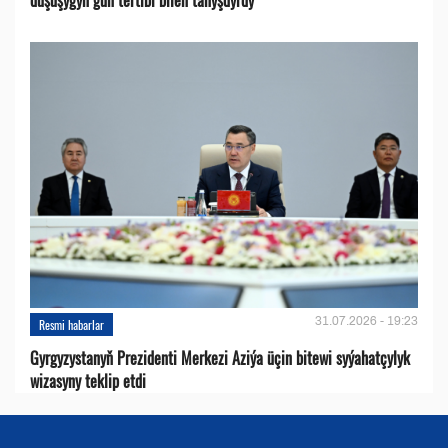
31.07.2026 - 19:23
Resmi habarlar
Gyrgyzystanyň Prezidenti Merkezi Aziýa üçin bitewi syýahatçylyk
wizasyny teklip etdi