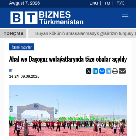
Awgust 7, 2026
ENG
TM
РУС
Toggl
navig
МТ
$12
TDHÇMB
Buýan köküniň arassalanmadyk glisirrizin turşusy (t.)
Resmi habarlar
Ahal we Daşoguz welaýatlarynda täze obalar açyldy
BT
14:24
09.09.2025