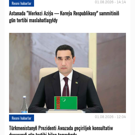
01.08.2026 - 14:14
Resmi habarlar
Astanada “Merkezi Aziýa — Koreýa Respublikasy” sammitiniň
gün tertibi maslahatlaşyldy
01.08.2026 - 12:04
Resmi habarlar
Türkmenistanyň Prezidenti Awazada geçiriljek konsultatiw
duşuşygyň gün tertibi bilen tanyşdyrdy