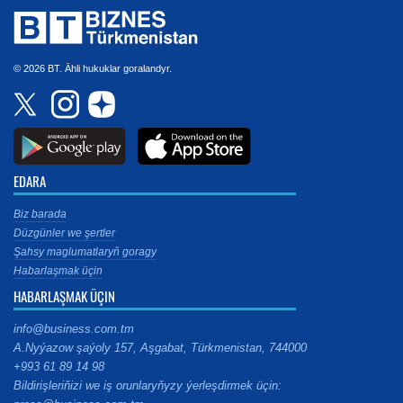
© 2026 BT. Ähli hukuklar goralandyr.
EDARA
Biz barada
Düzgünler we şertler
Şahsy maglumatlaryň goragy
Habarlaşmak üçin
HABARLAŞMAK ÜÇIN
info@business.com.tm
A.Nyýazow şaýoly 157, Aşgabat, Türkmenistan, 744000
+993 61 89 14 98
Bildirişleriňizi we iş orunlaryňyzy ýerleşdirmek üçin: