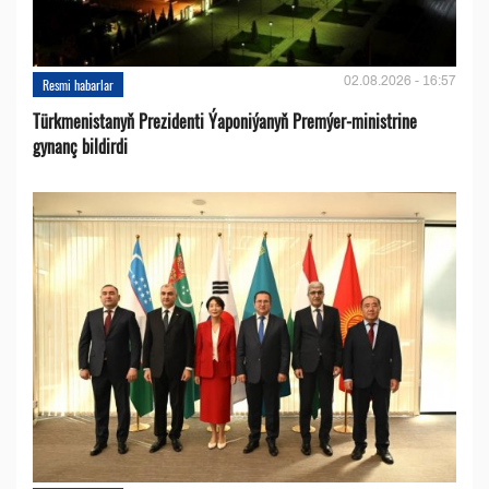
02.08.2026 - 16:57
Resmi habarlar
Türkmenistanyň Prezidenti Ýaponiýanyň Premýer-ministrine
gynanç bildirdi