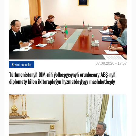
07.08.2026 - 17:57
Resmi habarlar
Türkmenistanyň DIM-niň ýolbaşçysynyň orunbasary ABŞ-nyň
diplomaty bilen ikitaraplaýyn hyzmatdaşlygy maslahatlaşdy