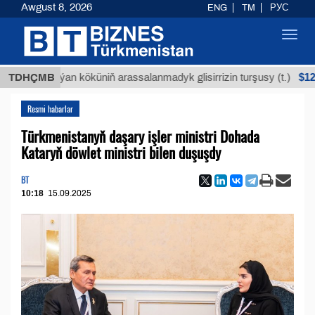
Awgust 8, 2026
ENG
TM
РУС
Toggl
navig
$12935,18
Buýan köküniň arassalanmadyk glisirrizin turşusy (t.)
TDHÇMB
Resmi habarlar
Türkmenistanyň daşary işler ministri Dohada
Kataryň döwlet ministri bilen duşuşdy
BT
10:18
15.09.2025