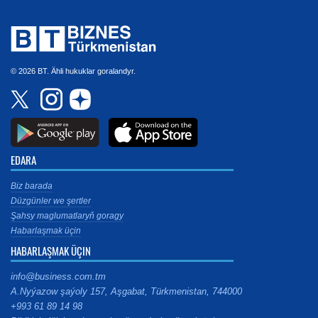
© 2026 BT. Ähli hukuklar goralandyr.
EDARA
Biz barada
Düzgünler we şertler
Şahsy maglumatlaryň goragy
Habarlaşmak üçin
HABARLAŞMAK ÜÇIN
info@business.com.tm
A.Nyýazow şaýoly 157, Aşgabat, Türkmenistan, 744000
+993 61 89 14 98