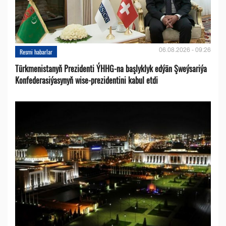
06.08.2026 - 09:26
Resmi habarlar
Türkmenistanyň Prezidenti ÝHHG-na başlyklyk edýän Şweýsariýa
Konfederasiýasynyň wise-prezidentini kabul etdi