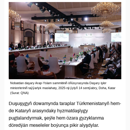
Nobatdan daşary Arap-Yslam sammitiniň öňüsyrasynda Daşary işler
ministrleriniň taýýarlyk maslahaty, 2025-nji ýylyň 14 sentýabry, Doha, Katar
(Surat: QNA)
Duşuşygyň dowamynda taraplar Türkmenistanyň hem-
de Kataryň arasyndaky hyzmatdaşlygy
pugtalandyrmak, şeýle hem özara gyzyklanma
döredýän meseleler boýunça pikir alyşdylar.