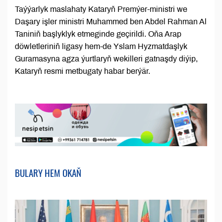
Taýýarlyk maslahaty Kataryň Premýer-ministri we
Daşary işler ministri Muhammed ben Abdel Rahman Al
Taniniň başlyklyk etmeginde geçirildi. Oňa Arap
döwletleriniň ligasy hem-de Yslam Hyzmatdaşlyk
Guramasyna agza ýurtlaryň wekilleri gatnaşdy diýip,
Kataryň resmi metbugaty habar berýär.
BULARY HEM OKAŇ