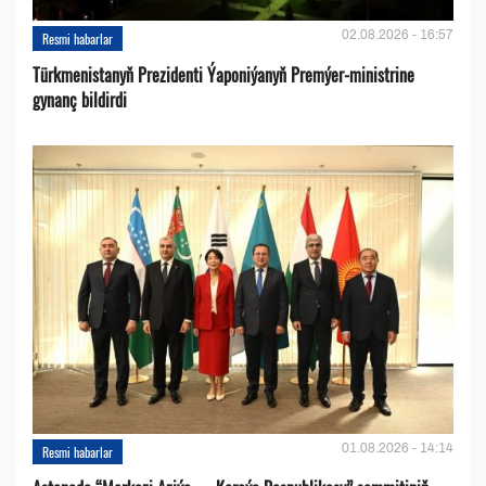
02.08.2026 - 16:57
Resmi habarlar
Türkmenistanyň Prezidenti Ýaponiýanyň Premýer-ministrine
gynanç bildirdi
01.08.2026 - 14:14
Resmi habarlar