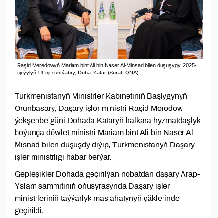
Raşid Meredowyň Mariam bint Ali bin Naser Al-Minsad bilen duşuşygy, 2025-
nji ýylyň 14-nji sentýabry, Doha, Katar (Surat: QNA)
Türkmenistanyň Ministrler Kabinetiniň Başlygynyň
Orunbasary, Daşary işler ministri Raşid Meredow
ýekşenbe güni Dohada Kataryň halkara hyzmatdaşlyk
boýunça döwlet ministri Mariam bint Ali bin Naser Al-
Misnad bilen duşuşdy diýip, Türkmenistanyň Daşary
işler ministrligi habar berýär.
Gepleşikler Dohada geçirilýän nobatdan daşary Arap-
Yslam sammitiniň öňüsyrasynda Daşary işler
ministrleriniň taýýarlyk maslahatynyň çäklerinde
geçirildi.