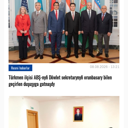
08.08.2026 - 13:21
Resmi habarlar
Türkmen ilçisi ABŞ-nyň Döwlet sekretarynyň orunbasary bilen
geçirlen duşuşyga gatnaşdy