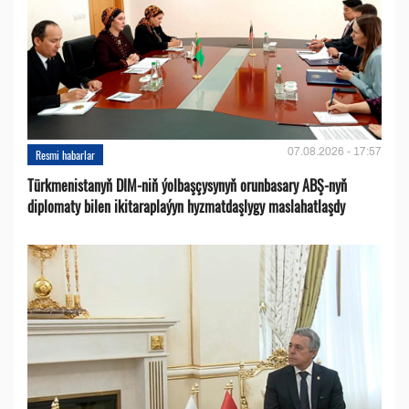
07.08.2026 - 17:57
Resmi habarlar
Türkmenistanyň DIM-niň ýolbaşçysynyň orunbasary ABŞ-nyň
diplomaty bilen ikitaraplaýyn hyzmatdaşlygy maslahatlaşdy