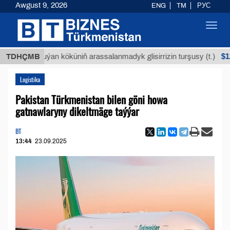
Awgust 9, 2026
ENG
TM
РУС
Toggl
navig
$12935,18
TDHÇMB
Buýan köküniň arassalanmadyk glisirrizin turşusy (t.)
Logistika
Pakistan Türkmenistan bilen göni howa
gatnawlaryny dikeltmäge taýýar
BT
13:44
23.09.2025