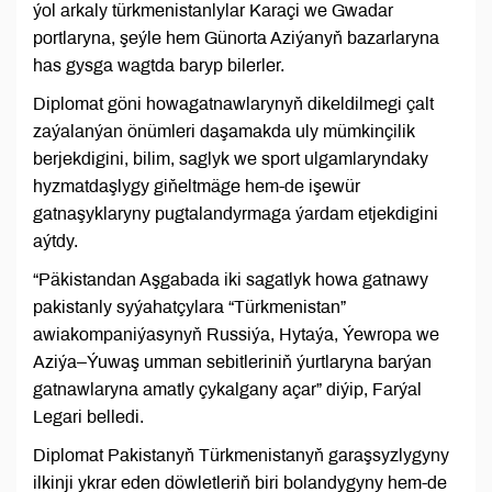
ýol arkaly türkmenistanlylar Karaçi we Gwadar
portlaryna, şeýle hem Günorta Aziýanyň bazarlaryna
has gysga wagtda baryp bilerler.
Diplomat göni howagatnawlarynyň dikeldilmegi çalt
zaýalanýan önümleri daşamakda uly mümkinçilik
berjekdigini, bilim, saglyk we sport ulgamlaryndaky
hyzmatdaşlygy giňeltmäge hem-de işewür
gatnaşyklaryny pugtalandyrmaga ýardam etjekdigini
aýtdy.
“Päkistandan Aşgabada iki sagatlyk howa gatnawy
pakistanly syýahatçylara “Türkmenistan”
awiakompaniýasynyň Russiýa, Hytaýa, Ýewropa we
Aziýa–Ýuwaş umman sebitleriniň ýurtlaryna barýan
gatnawlaryna amatly çykalgany açar” diýip, Farýal
Legari belledi.
Diplomat Pakistanyň Türkmenistanyň garaşsyzlygyny
ilkinji ykrar eden döwletleriň biri bolandygyny hem-de