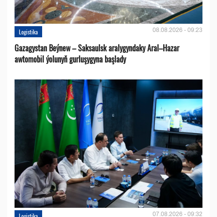
08.08.2026 - 09:23
Logistika
Gazagystan Beýnew – Saksaulsk aralygyndaky Aral–Hazar
awtomobil ýolunyň gurluşygyna başlady
07.08.2026 - 09:32
Logistika