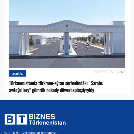
28.07.2026 - 17:47
Logistika
Türkmenistanda türkmen-eýran serhedindäki “Sarahs
awtoýollary” gümrük nokady döwrebaplaşdyryldy
© 2026 BT. Ähli hukuklar goralandyr.