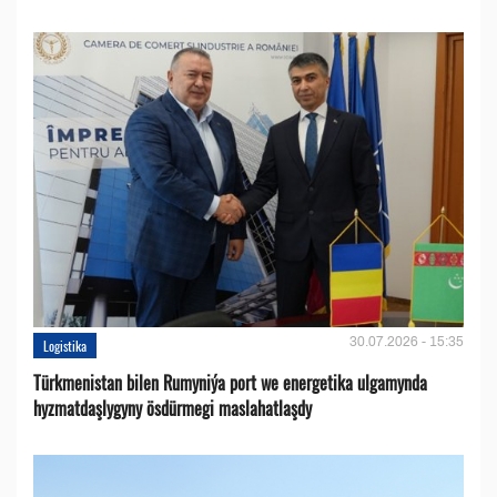
30.07.2026 - 15:35
Logistika
Türkmenistan bilen Rumyniýa port we energetika ulgamynda
hyzmatdaşlygyny ösdürmegi maslahatlaşdy