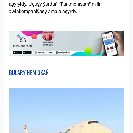
aşyryldy. Uçuşy ýurduň “Türkmenistan” milli
awiakompaniýasy amala aşyrdy.
BULARY HEM OKAŇ