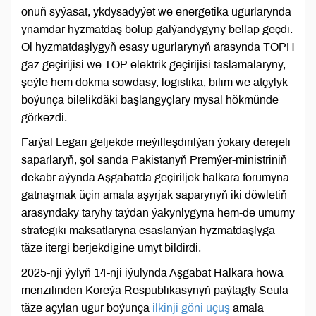
onuň syýasat, ykdysadyýet we energetika ugurlarynda
ynamdar hyzmatdaş bolup galýandygyny belläp geçdi.
Ol hyzmatdaşlygyň esasy ugurlarynyň arasynda TOPH
gaz geçirijisi we TOP elektrik geçirijisi taslamalaryny,
şeýle hem dokma söwdasy, logistika, bilim we atçylyk
boýunça bilelikdäki başlangyçlary mysal hökmünde
görkezdi.
Farýal Legari geljekde meýilleşdirilýän ýokary derejeli
saparlaryň, şol sanda Pakistanyň Premýer-ministriniň
dekabr aýynda Aşgabatda geçiriljek halkara forumyna
gatnaşmak üçin amala aşyrjak saparynyň iki döwletiň
arasyndaky taryhy taýdan ýakynlygyna hem-de umumy
strategiki maksatlaryna esaslanýan hyzmatdaşlyga
täze itergi berjekdigine umyt bildirdi.
2025-nji ýylyň 14-nji iýulynda Aşgabat Halkara howa
menzilinden Koreýa Respublikasynyň paýtagty Seula
täze açylan ugur boýunça
ilkinji göni uçuş
amala