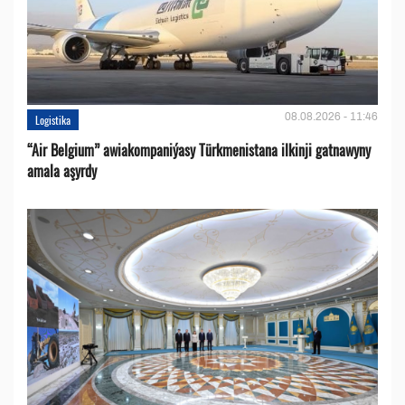
08.08.2026 - 11:46
Logistika
“Air Belgium” awiakompaniýasy Türkmenistana ilkinji gatnawyny
amala aşyrdy