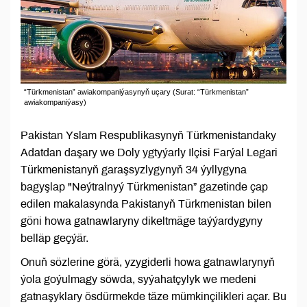
“Türkmenistan” awiakompaniýasynyň uçary (Surat: “Türkmenistan”
awiakompaniýasy)
Pakistan Yslam Respublikasynyň Türkmenistandaky
Adatdan daşary we Doly ygtyýarly Ilçisi Farýal Legari
Türkmenistanyň garaşsyzlygynyň 34 ýyllygyna
bagyşlap "Neýtralnyý Türkmenistan” gazetinde çap
edilen makalasynda Pakistanyň Türkmenistan bilen
göni howa gatnawlaryny dikeltmäge taýýardygyny
belläp geçýär.
Onuň sözlerine görä, yzygiderli howa gatnawlarynyň
ýola goýulmagy söwda, syýahatçylyk we medeni
gatnaşyklary ösdürmekde täze mümkinçilikleri açar. Bu