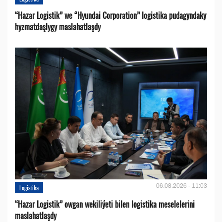
“Hazar Logistik” we “Hyundai Corporation” logistika pudagyndaky
hyzmatdaşlygy maslahatlaşdy
06.08.2026 - 11:03
Logistika
“Hazar Logistik” owgan wekiliýeti bilen logistika meselelerini
maslahatlaşdy