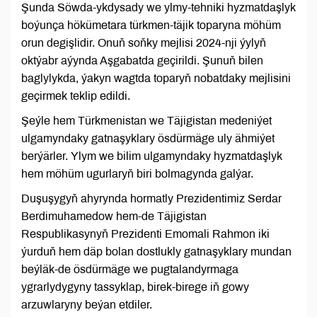
Şunda Söwda-ykdysady we ylmy-tehniki hyzmatdaşlyk
boýunça hökümetara türkmen-täjik toparyna möhüm
orun degişlidir. Onuň soňky mejlisi 2024-nji ýylyň
oktýabr aýynda Aşgabatda geçirildi. Şunuň bilen
baglylykda, ýakyn wagtda toparyň nobatdaky mejlisini
geçirmek teklip edildi.
Şeýle hem Türkmenistan we Täjigistan medeniýet
ulgamyndaky gatnaşyklary ösdürmäge uly ähmiýet
berýärler. Ylym we bilim ulgamyndaky hyzmatdaşlyk
hem möhüm ugurlaryň biri bolmagynda galýar.
Duşuşygyň ahyrynda hormatly Prezidentimiz Serdar
Berdimuhamedow hem-de Täjigistan
Respublikasynyň Prezidenti Emomali Rahmon iki
ýurduň hem däp bolan dostlukly gatnaşyklary mundan
beýläk-de ösdürmäge we pugtalandyrmaga
ygrarlydygyny tassyklap, birek-birege iň gowy
arzuwlaryny beýan etdiler.