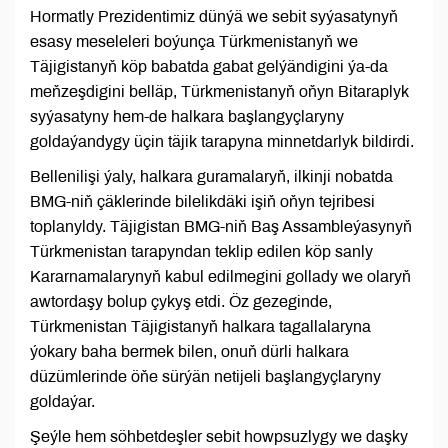
Hormatly Prezidentimiz dünýä we sebit syýasatynyň
esasy meseleleri boýunça Türkmenistanyň we
Täjigistanyň köp babatda gabat gelýändigini ýa-da
meňzeşdigini belläp, Türkmenistanyň oňyn Bitaraplyk
syýasatyny hem-de halkara başlangyçlaryny
goldaýandygy üçin täjik tarapyna minnetdarlyk bildirdi.
Bellenilişi ýaly, halkara guramalaryň, ilkinji nobatda
BMG-niň çäklerinde bilelikdäki işiň oňyn tejribesi
toplanyldy. Täjigistan BMG-niň Baş Assambleýasynyň
Türkmenistan tarapyndan teklip edilen köp sanly
Kararnamalarynyň kabul edilmegini gollady we olaryň
awtordaşy bolup çykyş etdi. Öz gezeginde,
Türkmenistan Täjigistanyň halkara tagallalaryna
ýokary baha bermek bilen, onuň dürli halkara
düzümlerinde öňe sürýän netijeli başlangyçlaryny
goldaýar.
Şeýle hem söhbetdeşler sebit howpsuzlygy we daşky