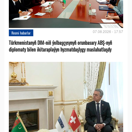
07.08.2026 - 17:57
Resmi habarlar
Türkmenistanyň DIM-niň ýolbaşçysynyň orunbasary ABŞ-nyň
diplomaty bilen ikitaraplaýyn hyzmatdaşlygy maslahatlaşdy