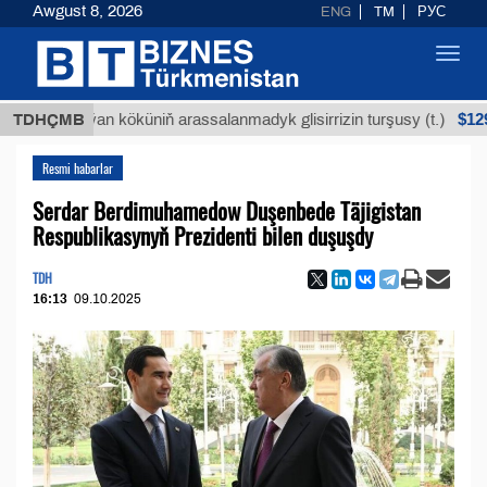
Awgust 8, 2026
ENG
TM
РУС
Toggl
navig
$12935,18
Buýan köküniň arassalanmadyk glisirrizin turşusy (t.)
TDHÇMB
Resmi habarlar
Serdar Berdimuhamedow Duşenbede Täjigistan
Respublikasynyň Prezidenti bilen duşuşdy
TDH
16:13
09.10.2025