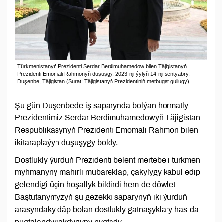
Türkmenistanyň Prezidenti Serdar Berdimuhamedow bilen Täjigistanyň
Prezidenti Emomali Rahmonyň duşuşgy, 2023-nji ýylyň 14-nji sentyabry,
Duşenbe, Täjigistan (Surat: Täjigistanyň Prezidentiniň metbugat gullugy)
Şu gün Duşenbede iş saparynda bolýan hormatly
Prezidentimiz Serdar Berdimuhamedowyň Täjigistan
Respublikasynyň Prezidenti Emomali Rahmon bilen
ikitaraplaýyn duşuşygy boldy.
Dostlukly ýurduň Prezidenti belent mertebeli türkmen
myhmanyny mähirli mübärekläp, çakylygy kabul edip
gelendigi üçin hoşallyk bildirdi hem-de döwlet
Baştutanymyzyň şu gezekki saparynyň iki ýurduň
arasyndaky däp bolan dostlukly gatnaşyklary has-da
pugtalandyrjakdygyny nygtady.