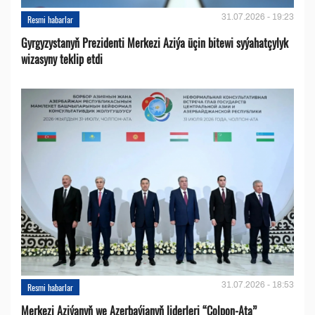
31.07.2026 - 19:23
Resmi habarlar
Gyrgyzystanyň Prezidenti Merkezi Aziýa üçin bitewi syýahatçylyk
wizasyny teklip etdi
31.07.2026 - 18:53
Resmi habarlar
Merkezi Aziýanyň we Azerbaýjanyň liderleri “Çolpon-Ata”