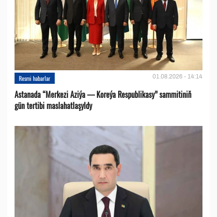
01.08.2026 - 14:14
Resmi habarlar
Astanada “Merkezi Aziýa — Koreýa Respublikasy” sammitiniň
gün tertibi maslahatlaşyldy