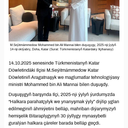
M.Seýitmämmedow Mohammed bin Ali Mannai bilen duşuşygy, 2025-nji ýylyň
14-nji oktýabry, Doha, Katar (Surat: Türkmenistanyň Katardaky Ilçihanasy)
14.10.2025 senesinde Türkmenistanyň Katar
Döwletindäki Ilçisi M.Seýitmämmedow Katar
Döwletiniň Aragatnaşyk we maglumatlar tehnologiýasy
ministri Mohammed bin Ali Mannai bilen duşuşdy.
Duşuşygyň barşynda Ilçi, 2025-nji ýylyň ýurdumyzda
“Halkara parahatçylyk we ynanyşmak ýyly” diýlip yglan
edilmeginiň ähmiýetini belläp, mahriban diýarymyzyň
hemişelik Bitaraplygynyň 30 ýyllygy mynasybetli
guralýan halkara çäreler barada belläp geçdi.