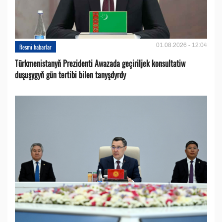
01.08.2026 - 12:04
Resmi habarlar
Türkmenistanyň Prezidenti Awazada geçiriljek konsultatiw
duşuşygyň gün tertibi bilen tanyşdyrdy