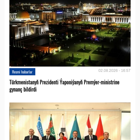
02.08.2026 - 16:57
Resmi habarlar
Türkmenistanyň Prezidenti Ýaponiýanyň Premýer-ministrine
gynanç bildirdi