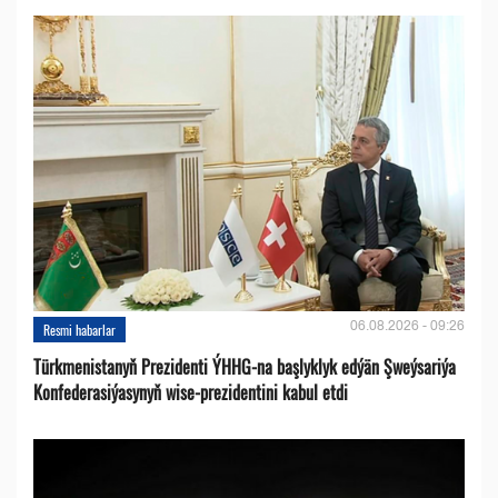
06.08.2026 - 09:26
Resmi habarlar
Türkmenistanyň Prezidenti ÝHHG-na başlyklyk edýän Şweýsariýa
Konfederasiýasynyň wise-prezidentini kabul etdi