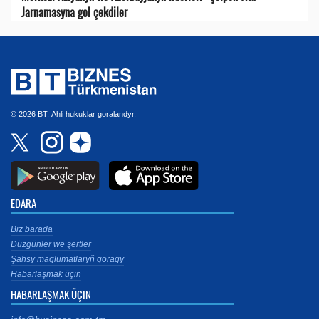
Jarnamasyna gol çekdiler
© 2026 BT. Ähli hukuklar goralandyr.
EDARA
Biz barada
Düzgünler we şertler
Şahsy maglumatlaryň goragy
Habarlaşmak üçin
HABARLAŞMAK ÜÇIN