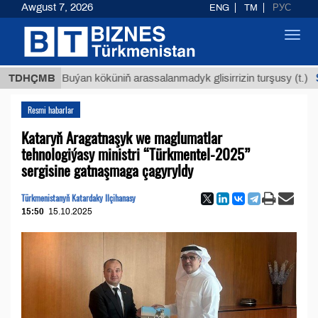
Awgust 7, 2026
ENG
TM
РУС
Toggl
navig
$12935,
TDHÇMB
Buýan köküniň arassalanmadyk glisirrizin turşusy (t.)
Resmi habarlar
Kataryň Aragatnaşyk we maglumatlar
tehnologiýasy ministri “Türkmentel-2025”
sergisine gatnaşmaga çagyryldy
Türkmenistanyň Katardaky Ilçihanasy
15:50
15.10.2025