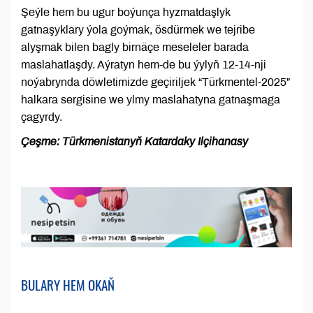
Şeýle hem bu ugur boýunça hyzmatdaşlyk
gatnaşyklary ýola goýmak, ösdürmek we tejribe
alyşmak bilen bagly birnäçe meseleler barada
maslahatlaşdy. Aýratyn hem-de bu ýylyň 12-14-nji
noýabrynda döwletimizde geçiriljek “Türkmentel-2025”
halkara sergisine we ylmy maslahatyna gatnaşmaga
çagyrdy.
Çeşme: Türkmenistanyň Katardaky Ilçihanasy
BULARY HEM OKAŇ