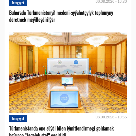
06.08.2026 - 16:30
Jemgyýet
Buharada Türkmenistanyň medeni-syýahatçylyk toplumyny
döretmek meýilleşdirilýär
06.08.2026 - 10:55
Jemgyýet
Türkmenistanda ene süýdi bilen iýmitlendirmegi goldamak
boýunça “tegelek stol” geçirildi