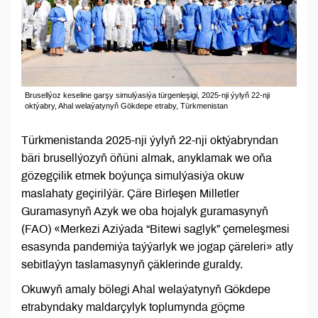
Brusellýoz keseline garşy simulýasiýa türgenleşigi, 2025-nji ýylyň 22-nji
oktýabry, Ahal welaýatynyň Gökdepe etraby, Türkmenistan
Türkmenistanda 2025-nji ýylyň 22-nji oktýabryndan
bäri brusellýozyň öňüni almak, anyklamak we oňa
gözegçilik etmek boýunça simulýasiýa okuw
maslahaty geçirilýär. Çäre Birleşen Milletler
Guramasynyň Azyk we oba hojalyk guramasynyň
(FAO) «Merkezi Aziýada “Bitewi saglyk” çemeleşmesi
esasynda pandemiýa taýýarlyk we jogap çäreleri» atly
sebitlaýyn taslamasynyň çäklerinde guraldy.
Okuwyň amaly bölegi Ahal welaýatynyň Gökdepe
etrabyndaky maldarçylyk toplumynda göçme