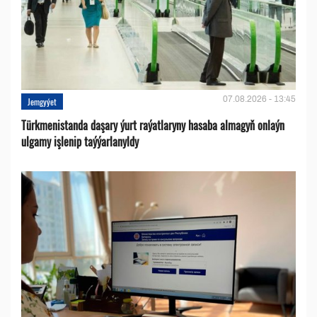
07.08.2026 - 13:45
Jemgyýet
Türkmenistanda daşary ýurt raýatlaryny hasaba almagyň onlaýn
ulgamy işlenip taýýarlanyldy