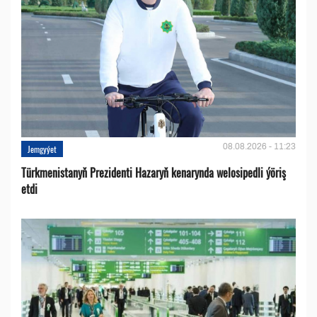
08.08.2026 - 11:23
Jemgyýet
Türkmenistanyň Prezidenti Hazaryň kenarynda welosipedli ýöriş
etdi