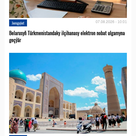
07.08.2026 - 10:01
Jemgyýet
Belarusyň Türkmenistandaky ilçihanasy elektron nobat ulgamyna
geçýär