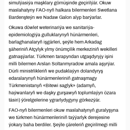
simulýasiýa maşklary görnüşinde geçirilýär. Okuw
maslahatyny FAO-nyň halkara bilermenleri Swetlana
Bardenşteýn we Nadaw Galon alyp barýarlar.
Okuwa döwlet weterinariýa we sanitariýa-
epidemiologiýa gulluklarynyň hünärmenleri,
barlaghanalaryň işgärleri, şeýle hem Arkadag
şäheriniň Atçylyk ylmy önümçilik merkeziniň wekilleri
gatnaşýarlar. Türkmen tarapyndan utgaşdyryjy işini
milli bilermen Arslan Soltanmyradow amala aşyrýar.
Dürli ministrlikleriň we pudaklaýyn dolandyryş
edaralarynyň hünärmenleriniň gatnaşmagy
Türkmenistanyň «Bitewi saglyk» (adamyň,
haýwanlaryň we daşky gurşawyň toplumlaýyn özara
täsiri) ýörelgelerine ygrarlydygyny görkezýär.
FAO-nyň bilermenleri okuw maslahatynyň guralyşyna
we türkmen hünärmenleriniň taýýarlyk derejesine
ýokary baha berdiler. Şeýle çäreleriň geçirilmegi milli