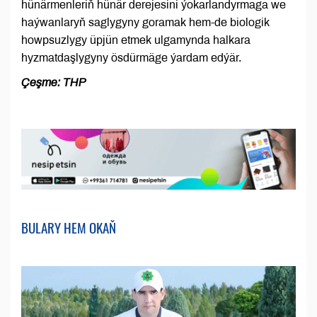
hünärmenleriň hünär derejesini ýokarlandyrmaga we
haýwanlaryň saglygyny goramak hem-de biologik
howpsuzlygy üpjün etmek ulgamynda halkara
hyzmatdaşlygyny ösdürmäge ýardam edýär.
Çeşme: THP
BULARY HEM OKAŇ