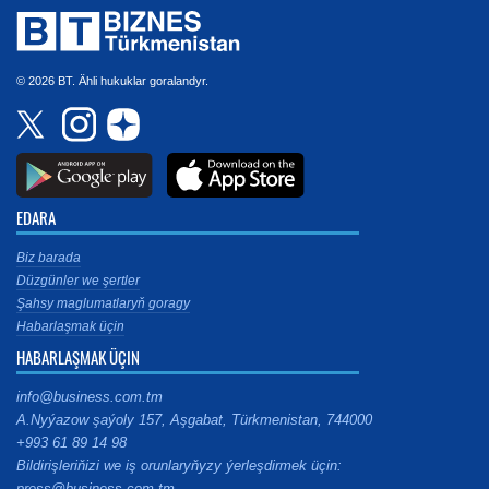
© 2026 BT. Ähli hukuklar goralandyr.
EDARA
Biz barada
Düzgünler we şertler
Şahsy maglumatlaryň goragy
Habarlaşmak üçin
HABARLAŞMAK ÜÇIN
info@business.com.tm
A.Nyýazow şaýoly 157, Aşgabat, Türkmenistan, 744000
+993 61 89 14 98
Bildirişleriňizi we iş orunlaryňyzy ýerleşdirmek üçin:
press@business.com.tm