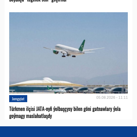
05.08.2026 - 11:11
Jemgyýet
Türkmen ilçisi JATA-nyň ýolbaşçysy bilen göni gatnawlary ýola
goýmagy maslahatlaşdy