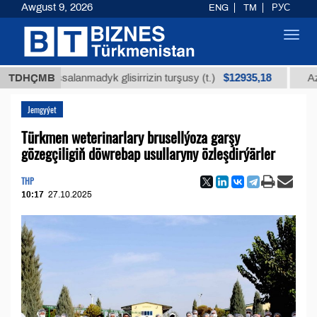
Awgust 9, 2026
ENG
TM
РУС
Toggl
navig
$12935,18
arassalanmadyk glisirrizin turşusy (t.)
TDHÇMB
Az kükürt
Jemgyýet
Türkmen weterinarlary brusellýoza garşy
gözegçiligiň döwrebap usullaryny özleşdirýärler
THP
10:17
27.10.2025