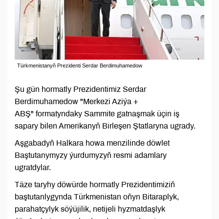
Türkmenistanyň Prezidenti Serdar Berdimuhamedow
Şu gün hormatly Prezidentimiz Serdar
Berdimuhamedow "Merkezi Aziýa +
ABŞ" formatyndaky Sammite gatnaşmak üçin iş
sapary bilen Amerikanyň Birleşen Ştatlaryna ugrady.
Aşgabadyň Halkara howa menzilinde döwlet
Baştutanymyzy ýurdumyzyň resmi adamlary
ugratdylar.
Täze taryhy döwürde hormatly Prezidentimiziň
baştutanlygynda Türkmenistan oňyn Bitaraplyk,
parahatçylyk söýüjilik, netijeli hyzmatdaşlyk