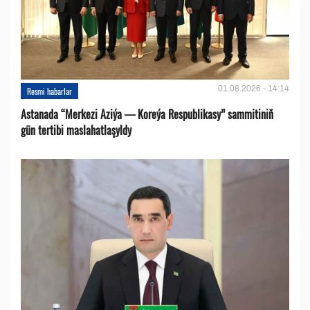
01.08.2026 - 14:14
Resmi habarlar
Astanada “Merkezi Aziýa — Koreýa Respublikasy” sammitiniň
gün tertibi maslahatlaşyldy