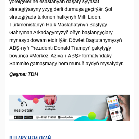
ýörelgelerine esaslanýan daşary syýasat
strategiýasyny yzygiderli durmuşa geçirýär. Şol
strategiýada türkmen halkynyň Milli Lideri,
Türkmenistanyň Halk Maslahatynyň Başlygy
Gahryman Arkadagymyzyň oňyn başlangyçlary
mynasyp dowam etdirilýär. Döwlet Baştutanymyzyň
ABŞ-nyň Prezidenti Donald Trampyň çakylygy
boýunça «Merkezi Aziýa + ABŞ» formatyndaky
Sammite gatnaşmagy hem munuň aýdyň mysalydyr.
Çeşme: TDH
BULARY HEM OKAŇ