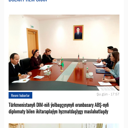
Şu gün - 17:57
Resmi habarlar
Türkmenistanyň DIM-niň ýolbaşçysynyň orunbasary ABŞ-nyň
diplomaty bilen ikitaraplaýyn hyzmatdaşlygy maslahatlaşdy