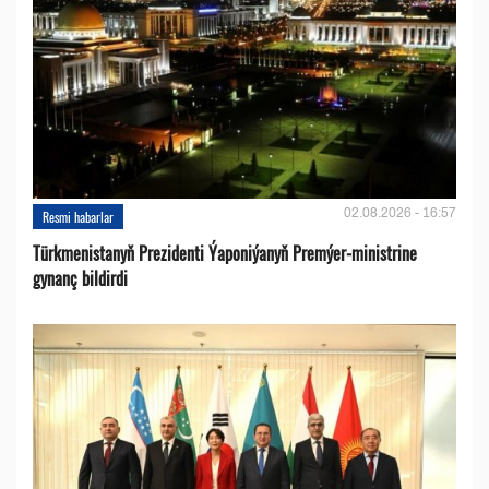
02.08.2026 - 16:57
Resmi habarlar
Türkmenistanyň Prezidenti Ýaponiýanyň Premýer-ministrine
gynanç bildirdi