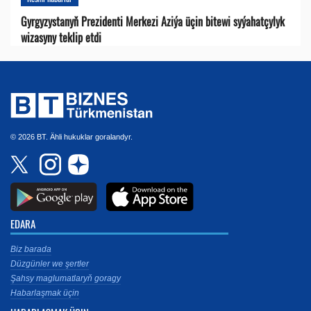
Gyrgyzystanyň Prezidenti Merkezi Aziýa üçin bitewi syýahatçylyk
wizasyny teklip etdi
© 2026 BT. Ähli hukuklar goralandyr.
EDARA
Biz barada
Düzgünler we şertler
Şahsy maglumatlaryň goragy
Habarlaşmak üçin