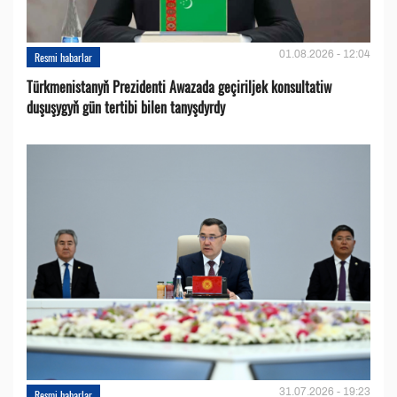
01.08.2026 - 12:04
Resmi habarlar
Türkmenistanyň Prezidenti Awazada geçiriljek konsultatiw
duşuşygyň gün tertibi bilen tanyşdyrdy
31.07.2026 - 19:23
Resmi habarlar