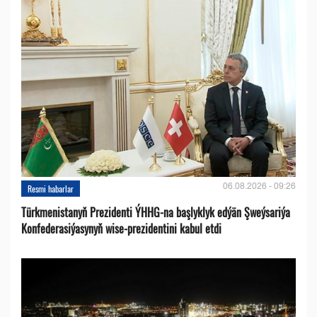
06.08.2026 - 09:26
Resmi habarlar
Türkmenistanyň Prezidenti ÝHHG-na başlyklyk edýän Şweýsariýa
Konfederasiýasynyň wise-prezidentini kabul etdi