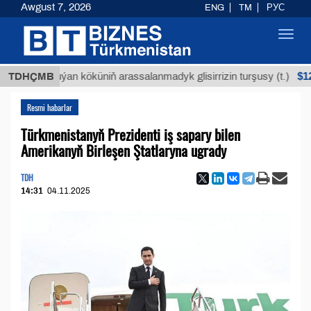
Awgust 7, 2026
ENG
TM
РУС
Toggl
navig
$12935,
TDHÇMB
Buýan köküniň arassalanmadyk glisirrizin turşusy (t.)
Resmi habarlar
Türkmenistanyň Prezidenti iş sapary bilen
Amerikanyň Birleşen Ştatlaryna ugrady
TDH
14:31
04.11.2025