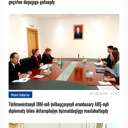
geçirlen duşuşyga gatnaşdy
07.08.2026 - 17:57
Resmi habarlar
Türkmenistanyň DIM-niň ýolbaşçysynyň orunbasary ABŞ-nyň
diplomaty bilen ikitaraplaýyn hyzmatdaşlygy maslahatlaşdy