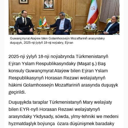
Guwançmyrat Ataýew bilen Golamhosseýn Mozaffariniň arasyndaky
duşuşyk, 2025-nji ýylyň 18-nji noýabry, Eýran
2025-nji ýylyň 18-nji noýabrynda Türkmenistanyň
Eýran Yslam Respublikasyndaky (Maşat ş.) Baş
konsuly Guwançmyrat Ataýew bilen Eýran Yslam
Respublikasynyň Horasan Rezawi welaýatynyň
häkimi Golamhosseýn Mozaffariniň arasynda duşuşyk
geçirildi.
Duşuşykda taraplar Türkmenistanyň Mary welaýaty
bilen EYR-nyň Horasan Rezawi welaýatynyň
arasyndaky Ykdysady, söwda, ylmy-tehniki we medeni
hyzmatdaşlyk boýunça özara düşünişmek baradaky