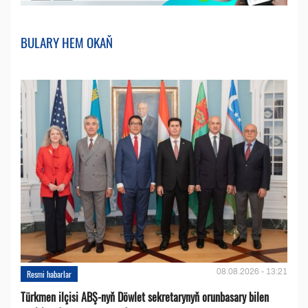
BULARY HEM OKAŇ
08.08.2026 - 13:21
Resmi habarlar
Türkmen ilçisi ABŞ-nyň Döwlet sekretarynyň orunbasary bilen