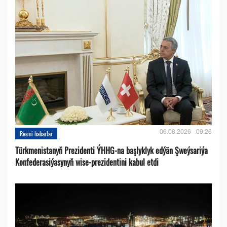
06.08.2026 - 09:26
Resmi habarlar
Türkmenistanyň Prezidenti ÝHHG-na başlyklyk edýän Şweýsariýa
Konfederasiýasynyň wise-prezidentini kabul etdi