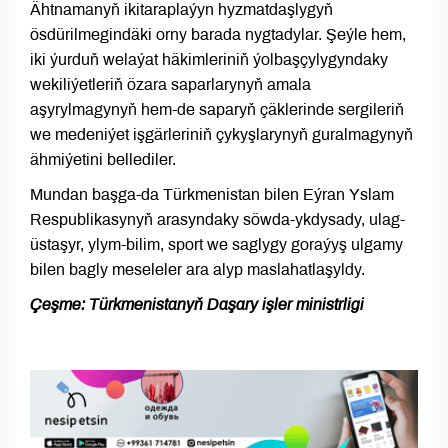
Ähtnamanyň ikitaraplaýyn hyzmatdaşlygyň
ösdürilmegindäki orny barada nygtadylar. Şeýle hem,
iki ýurduň welaýat häkimleriniň ýolbaşçylygyndaky
wekiliýetleriň özara saparlarynyň amala
aşyrylmagynyň hem-de saparyň çäklerinde sergileriň
we medeniýet işgärleriniň çykyşlarynyň guralmagynyň
ähmiýetini bellediler.
Mundan başga-da Türkmenistan bilen Eýran Yslam
Respublikasynyň arasyndaky söwda-ykdysady, ulag-
üstaşyr, ylym-bilim, sport we saglygy goraýyş ulgamy
bilen bagly meseleler ara alyp maslahatlaşyldy.
Çeşme: Türkmenistanyň Daşary işler ministrligi