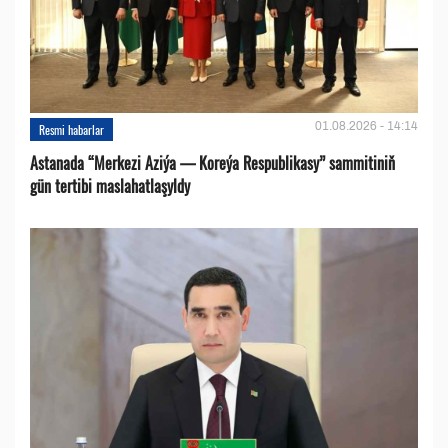
01.08.2026 - 14:14
Resmi habarlar
Astanada “Merkezi Aziýa — Koreýa Respublikasy” sammitiniň
gün tertibi maslahatlaşyldy