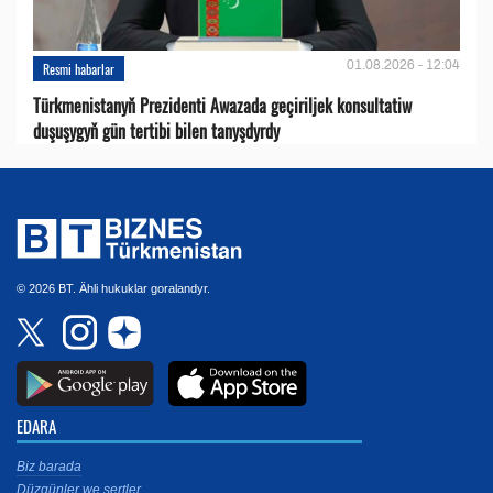
01.08.2026 - 12:04
Resmi habarlar
Türkmenistanyň Prezidenti Awazada geçiriljek konsultatiw
duşuşygyň gün tertibi bilen tanyşdyrdy
© 2026 BT. Ähli hukuklar goralandyr.
EDARA
Biz barada
Düzgünler we şertler