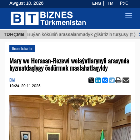
Awgust 10, 2026
ENG
TM
РУС
Toggl
navig
$12935,
TDHÇMB
Buýan köküniň arassalanmadyk glisirrizin turşusy (t.)
Resmi habarlar
Mary we Horasan-Rezewi welaýatlarynyň arasynda
hyzmatdaşlygy ösdürmek maslahatlaşyldy
DIM
10:24
20.11.2025