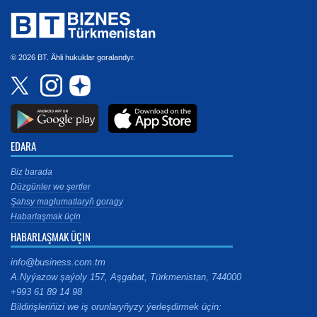
© 2026 BT. Ähli hukuklar goralandyr.
EDARA
Biz barada
Düzgünler we şertler
Şahsy maglumatlaryň goragy
Habarlaşmak üçin
HABARLAŞMAK ÜÇIN
info@business.com.tm
A.Nyýazow şaýoly 157, Aşgabat, Türkmenistan, 744000
+993 61 89 14 98
Bildirişleriňizi we iş orunlaryňyzy ýerleşdirmek üçin: