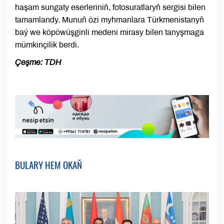
haşam sungaty eserleriniň, fotosuratlaryň sergisi bilen
tamamlandy. Munuň özi myhmanlara Türkmenistanyň
baý we köpöwüşginli medeni mirasy bilen tanyşmaga
mümkinçilik berdi.
Çeşme: TDH
BULARY HEM OKAŇ