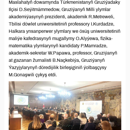
Maslahatyň dowamynda Türkmenistanyň Gruziýadaky
Ilçisi D.Seýitmämmedow, Gruziýanyň Milli ylymlar
akademiýasynyň prezidenti, akademik R.Metreweli,
Tbilisi döwlet uniwersitetiniň professory I.Kurdadze,
Halkara ynsanperwer ylymlary we ösüş uniwersitetiniň
maliýe kafedrasynyň mugallymy O.Alyýewa, fizika-
matematika ylymlarynyň kandidaty P.Mamradze,
akademik-sekretar W.Papawa, professor, Gruziýanyň
at gazanan žurnalisti B.Naçkebiýa, Gruziýanyň
Ýazyjylarynyň döredijilik birleşiginiň ýolbaşçysy
M.Gonaşwili çykyş etdi.