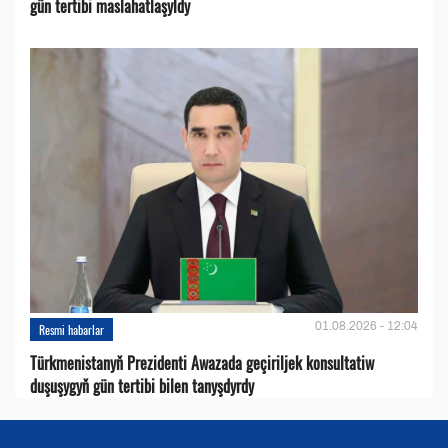
gün tertibi maslahatlaşyldy
01.08.2026 - 12:04
Resmi habarlar
Türkmenistanyň Prezidenti Awazada geçiriljek konsultatiw
duşuşygyň gün tertibi bilen tanyşdyrdy