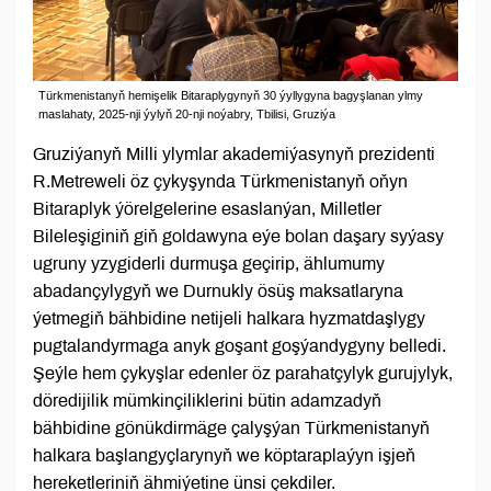
Türkmenistanyň hemişelik Bitaraplygynyň 30 ýyllygyna bagyşlanan ylmy
maslahaty, 2025-nji ýylyň 20-nji noýabry, Tbilisi, Gruziýa
Gruziýanyň Milli ylymlar akademiýasynyň prezidenti
R.Metreweli öz çykyşynda Türkmenistanyň oňyn
Bitaraplyk ýörelgelerine esaslanýan, Milletler
Bileleşiginiň giň goldawyna eýe bolan daşary syýasy
ugruny yzygiderli durmuşa geçirip, ählumumy
abadançylygyň we Durnukly ösüş maksatlaryna
ýetmegiň bähbidine netijeli halkara hyzmatdaşlygy
pugtalandyrmaga anyk goşant goşýandygyny belledi.
Şeýle hem çykyşlar edenler öz parahatçylyk gurujylyk,
döredijilik mümkinçiliklerini bütin adamzadyň
bähbidine gönükdirmäge çalyşýan Türkmenistanyň
halkara başlangyçlarynyň we köptaraplaýyn işjeň
hereketleriniň ähmiýetine ünsi çekdiler.