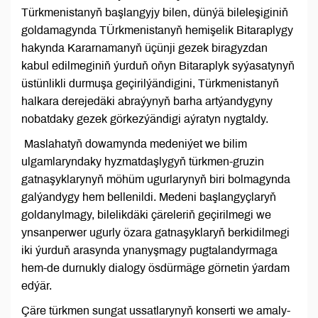
Türkmenistanyň başlangyjy bilen, dünýä bileleşiginiň
goldamagynda TÜrkmenistanyň hemişelik Bitaraplygy
hakynda Kararnamanyň üçünji gezek biragyzdan
kabul edilmeginiň ýurduň oňyn Bitaraplyk syýasatynyň
üstünlikli durmuşa geçirilýändigini, Türkmenistanyň
halkara derejedäki abraýynyň barha artýandygyny
nobatdaky gezek görkezýändigi aýratyn nygtaldy.
Maslahatyň dowamynda medeniýet we bilim
ulgamlaryndaky hyzmatdaşlygyň türkmen-gruzin
gatnaşyklarynyň möhüm ugurlarynyň biri bolmagynda
galýandygy hem bellenildi. Medeni başlangyçlaryň
goldanylmagy, bilelikdäki çäreleriň geçirilmegi we
ynsanperwer ugurly özara gatnaşyklaryň berkidilmegi
iki ýurduň arasynda ynanyşmagy pugtalandyrmaga
hem-de durnukly dialogy ösdürmäge görnetin ýardam
edýär.
Çäre türkmen sungat ussatlarynyň konserti we amaly-