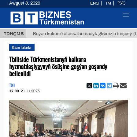
Awgust 8, 2026
ENG
TM
РУС
Toggl
navig
$1293
TDHÇMB
Buýan köküniň arassalanmadyk glisirrizin turşusy (t.)
Resmi habarlar
Tbiliside Türkmenistanyň halkara
hyzmatdaşlygynyň ösüşine goşýan goşandy
bellenildi
TDH
12:09
21.11.2025