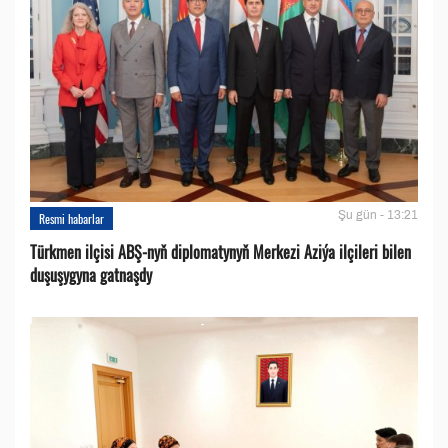
Şu gün - 13:21
Resmi habarlar
Türkmen ilçisi ABŞ-nyň diplomatynyň Merkezi Aziýa ilçileri bilen
duşuşygyna gatnaşdy