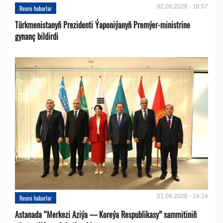
02.08.2026 - 16:57
Resmi habarlar
Türkmenistanyň Prezidenti Ýaponiýanyň Premýer-ministrine
gynanç bildirdi
01.08.2026 - 14:14
Resmi habarlar
Astanada “Merkezi Aziýa — Koreýa Respublikasy” sammitiniň