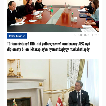
07.08.2026 - 17:57
Resmi habarlar
Türkmenistanyň DIM-niň ýolbaşçysynyň orunbasary ABŞ-nyň
diplomaty bilen ikitaraplaýyn hyzmatdaşlygy maslahatlaşdy