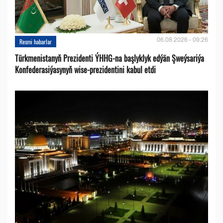
06.08.2026 - 09:26
Resmi habarlar
Türkmenistanyň Prezidenti ÝHHG-na başlyklyk edýän Şweýsariýa
Konfederasiýasynyň wise-prezidentini kabul etdi