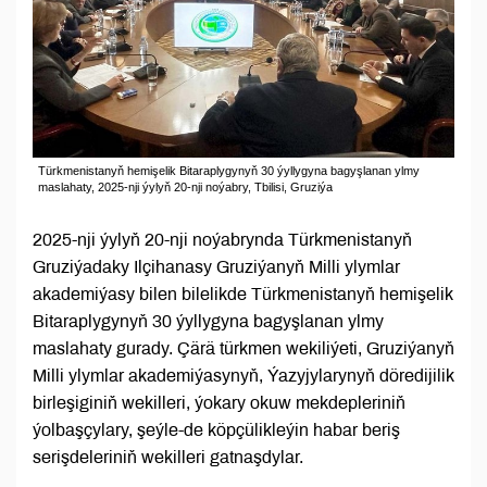
Türkmenistanyň hemişelik Bitaraplygynyň 30 ýyllygyna bagyşlanan ylmy
maslahaty, 2025-nji ýylyň 20-nji noýabry, Tbilisi, Gruziýa
2025-nji ýylyň 20-nji noýabrynda Türkmenistanyň
Gruziýadaky Ilçihanasy Gruziýanyň Milli ylymlar
akademiýasy bilen bilelikde Türkmenistanyň hemişelik
Bitaraplygynyň 30 ýyllygyna bagyşlanan ylmy
maslahaty gurady. Çärä türkmen wekiliýeti, Gruziýanyň
Milli ylymlar akademiýasynyň, Ýazyjylarynyň döredijilik
birleşiginiň wekilleri, ýokary okuw mekdepleriniň
ýolbaşçylary, şeýle-de köpçülikleýin habar beriş
serişdeleriniň wekilleri gatnaşdylar.