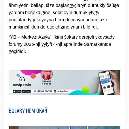
ähmiýetini belläp, täze başlangyçlaryň durnukly ösüşe
ýardam berjekdigine, sebitleýin durnuklylygy
pugtalandyrjakdygyna hem-de maýadarlara täze
mümkinçilikleri döretjekdigine ynam bildirdi.
“ÝB – Merkezi Aziýa” ilkinji ýokary derejeli ykdysady
forumy 2025-nji ýylyň 4-nji aprelinde Samarkantda
geçirildi.
BULARY HEM OKAŇ