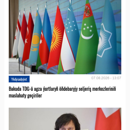
07.08.2026 - 13:07
Ykdysadyýet
Bakuda TDG-ä agza ýurtlaryň öňdebaryjy seljeriş merkezleriniň
maslahaty geçiriler