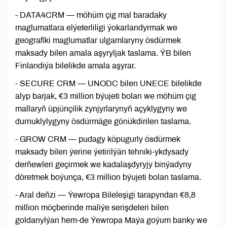
- DATA4CRM — möhüm çig mal baradaky
maglumatlara elýeterliligi ýokarlandyrmak we
geografiki maglumatlar ulgamlaryny ösdürmek
maksady bilen amala aşyryljak taslama. ÝB bilen
Finlandiýa bilelikde amala aşyrar.
- SECURE CRM — UNODC bilen UNECE bilelikde
alyp barjak, €3 million býujeti bolan we möhüm çig
mallaryň üpjünçilik zynjyrlarynyň açyklygyny we
durnuklylygyny ösdürmäge gönükdirilen taslama.
- GROW CRM — pudagy köpugurly ösdürmek
maksady bilen ýerine ýetirilýän tehniki-ykdysady
derňewleri geçirmek we kadalaşdyryjy binýadyny
döretmek boýunça, €3 million býujeti bolan taslama.
- Aral deňzi — Ýewropa Bileleşigi tarapyndan €8,8
million möçberinde maliýe serişdeleri bilen
goldanylýan hem-de Ýewropa Maýa goýum banky we