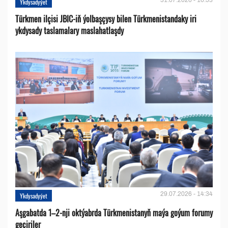
Ykdysadyýet
Türkmen ilçisi JBIC-iň ýolbaşçysy bilen Türkmenistandaky iri
ykdysady taslamalary maslahatlaşdy
29.07.2026 - 14:34
Ykdysadyýet
Aşgabatda 1–2-nji oktýabrda Türkmenistanyň maýa goýum forumy
geçiriler