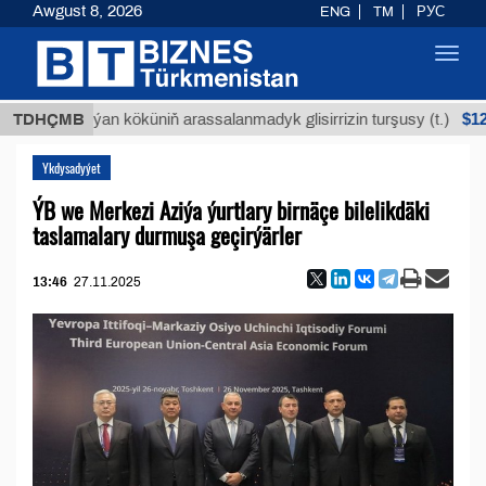
Awgust 8, 2026
ENG
TM
РУС
Toggl
navig
$12935,18
Buýan köküniň arassalanmadyk glisirrizin turşusy (t.)
TDHÇMB
Ykdysadyýet
ÝB we Merkezi Aziýa ýurtlary birnäçe bilelikdäki
taslamalary durmuşa geçirýärler
13:46
27.11.2025