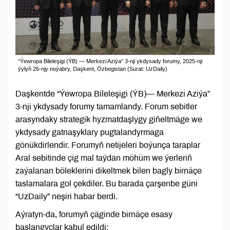
“Ýewropa Bileleşigi (ÝB) — Merkezi Aziýa” 3-nji ykdysady forumy, 2025-nji
ýylyň 26-njy noýabry, Daşkent, Özbegistan (Surat: UzDaily)
Daşkentde “Ýewropa Bileleşigi (ÝB)— Merkezi Aziýa”
3-nji ykdysady forumy tamamlandy. Forum sebitler
arasyndaky strategik hyzmatdaşlygy giňeltmäge we
ykdysady gatnaşyklary pugtalandyrmaga
gönükdirlendir. Forumyň netijeleri boýunça taraplar
Aral sebitinde çig mal taýdan möhüm we ýerleriň
zaýalanan böleklerini dikeltmek bilen bagly birnäçe
taslamalara gol çekdiler. Bu barada çarşenbe güni
“UzDaily” neşiri habar berdi.
Aýratyn-da, forumyň çäginde birnäçe esasy
başlangyçlar kabul edildi: