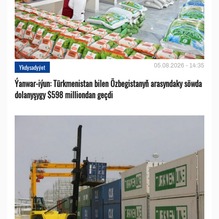
05.08.2026 - 14:35
Ykdysadyýet
Ýanwar-iýun: Türkmenistan bilen Özbegistanyň arasyndaky söwda
dolanyşygy $598 milliondan geçdi