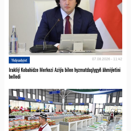
07.08.2026 - 11:42
Ykdysadyýet
Irakliý Kobahidze Merkezi Aziýa bilen hyzmatdaşlygyň ähmiýetini
belledi