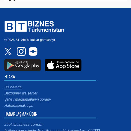
© 2026 BT. Ähli hukuklar goralandyr.
EDARA
Biz barada
Düzgünler we şertler
Şahsy maglumatlaryň goragy
Habarlaşmak üçin
HABARLAŞMAK ÜÇIN
info@business.com.tm
A.Nyýazow şaýoly 157, Aşgabat, Türkmenistan, 744000