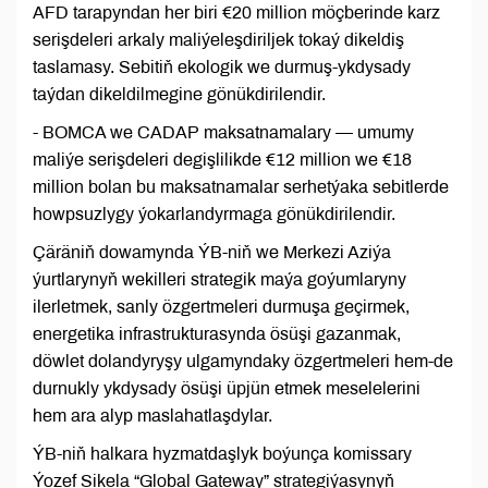
AFD tarapyndan her biri €20 million möçberinde karz
serişdeleri arkaly maliýeleşdiriljek tokaý dikeldiş
taslamasy. Sebitiň ekologik we durmuş-ykdysady
taýdan dikeldilmegine gönükdirilendir.
- BOMCA we CADAP maksatnamalary — umumy
maliýe serişdeleri degişlilikde €12 million we €18
million bolan bu maksatnamalar serhetýaka sebitlerde
howpsuzlygy ýokarlandyrmaga gönükdirilendir.
Çäräniň dowamynda ÝB-niň we Merkezi Aziýa
ýurtlarynyň wekilleri strategik maýa goýumlaryny
ilerletmek, sanly özgertmeleri durmuşa geçirmek,
energetika infrastrukturasynda ösüşi gazanmak,
döwlet dolandyryşy ulgamyndaky özgertmeleri hem-de
durnukly ykdysady ösüşi üpjün etmek meselelerini
hem ara alyp maslahatlaşdylar.
ÝB-niň halkara hyzmatdaşlyk boýunça komissary
Ýozef Sikela “Global Gateway” strategiýasynyň