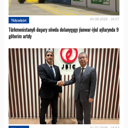
04.08.2026 - 16:57
Ykdysadyýet
Türkmenistanyň daşary söwda dolanyşygy ýanwar-iýul aýlarynda 9
göterim artdy
31.07.2026 - 16:53