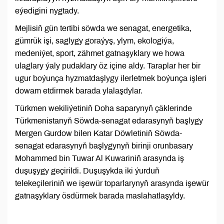
eýedigini nygtady.
Mejlisiň gün tertibi söwda we senagat, energetika,
gümrük işi, saglygy goraýyş, ylym, ekologiýa,
medeniýet, sport, zähmet gatnaşyklary we howa
ulaglary ýaly pudaklary öz içine aldy. Taraplar her bir
ugur boýunça hyzmatdaşlygy ilerletmek boýunça işleri
dowam etdirmek barada ylalaşdylar.
Türkmen wekiliýetiniň Doha saparynyň çäklerinde
Türkmenistanyň Söwda-senagat edarasynyň başlygy
Mergen Gurdow bilen Katar Döwletiniň Söwda-
senagat edarasynyň başlygynyň birinji orunbasary
Mohammed bin Tuwar Al Kuwariniň arasynda iş
duşuşygy geçirildi. Duşuşykda iki ýurduň
telekeçileriniň we işewür toparlarynyň arasynda işewür
gatnaşyklary ösdürmek barada maslahatlaşyldy.