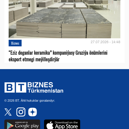
27.07.2026 - 14:48
Biznes
“Eziz doganlar keramika” kompaniýasy Gruziýa önümlerini
eksport etmegi meýilleşdirýär
© 2026 BT. Ähli hukuklar goralandyr.