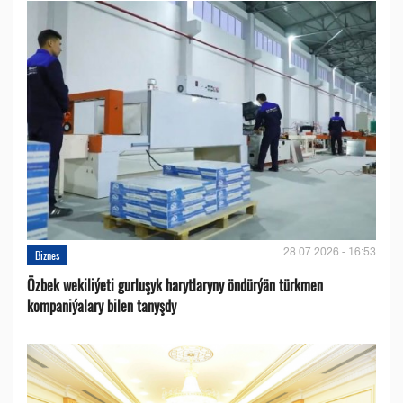
28.07.2026 - 16:53
Biznes
Özbek wekiliýeti gurluşyk harytlaryny öndürýän türkmen
kompaniýalary bilen tanyşdy