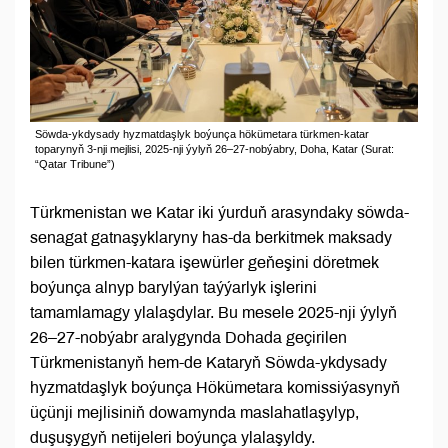
Söwda-ykdysady hyzmatdaşlyk boýunça hökümetara türkmen-katar
toparynyň 3-nji mejlisi, 2025-nji ýylyň 26–27-nobýabry, Doha, Katar (Surat:
“Qatar Tribune”)
Türkmenistan we Katar iki ýurduň arasyndaky söwda-
senagat gatnaşyklaryny has-da berkitmek maksady
bilen türkmen-katara işewürler geňeşini döretmek
boýunça alnyp barylýan taýýarlyk işlerini
tamamlamagy ylalaşdylar. Bu mesele 2025-nji ýylyň
26–27-nobýabr aralygynda Dohada geçirilen
Türkmenistanyň hem-de Kataryň Söwda-ykdysady
hyzmatdaşlyk boýunça Hökümetara komissiýasynyň
üçünji mejlisiniň dowamynda maslahatlaşylyp,
duşuşygyň netijeleri boýunça ylalaşyldy.