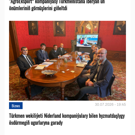
“AgroEksport” kompaniýasy Türkmenistana iberýän un
önümleriniň görnüşlerini giňeltdi
30.07.2026 - 19:45
Biznes
Türkmen wekiliýeti Niderland kompaniýalary bilen hyzmatdaşlygy
ösdürmegiň ugurlaryna garady