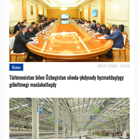
28.07.2026 - 10:03
Biznes
Türkmenistan bilen Özbegistan söwda-ykdysady hyzmatdaşlygy
giňeltmegi maslahatlaşdy