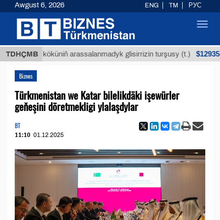
Awgust 6, 2026
ENG
TM
РУС
Toggl
navig
$12935,18
ýan köküniň arassalanmadyk glisirrizin turşusy (t.)
TDHÇMB
Biznes
Türkmenistan we Katar bilelikdäki işewürler
geňeşini döretmekligi ylalaşdylar
BT
11:10
01.12.2025