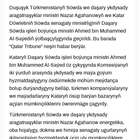
Duşuşyk Türkmenistanyň Söwda we daşary ykdysady
aragatnaşyklar ministri Nazar Agahanowyň we Katar
Döwletiniň Söwda senagaty ministrliginiň Daşary
Söwda işleri boýunça ministri Ahmed bin Muhammed
Al-Saýediň ýolbaşçylygynda geçirildi. Bu barada
“Qatar Tribune” neşiri habar berýär.
Kataryň Daşary Söwda işleri boýunça ministri Ahmed
bin Muhammed Al-Saýed öz çykyşynda Komissiýanyň
iki ýurduň arasynda ykdysady we maýa goýum
hyzmatdaşlygyny ösdürmekde möhüm meýdança
bolup durýandygyny belläp, türkmen kompaniýalaryny
we maýadarlaryny Kataryň ösüp barýan bazarynyň
açýan mümkinçiliklerini öwrenmäge çagyrdy.
Türkmenistanyň Söwda we daşary ykdysady
aragatnaşyklar ministri Nazar Agahanow energetika,
oba hojalygy, dokma we himiýa senagaty ugurlarynyň
ikitaraplaýyn hyzmatdaşlyk üçin uly mümkinçiliklere