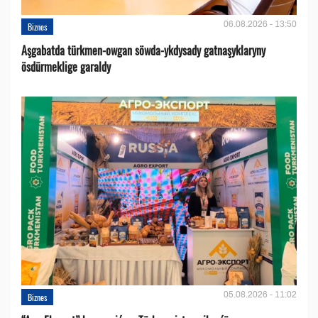
06.08.2026 - 13:50
Biznes
Aşgabatda türkmen-owgan söwda-ykdysady gatnaşyklaryny
ösdürmeklige garaldy
05.08.2026 - 11:02
Biznes