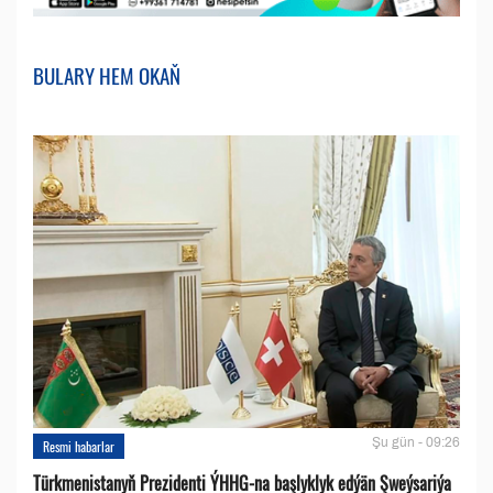
BULARY HEM OKAŇ
Şu gün - 09:26
Resmi habarlar
Türkmenistanyň Prezidenti ÝHHG-na başlyklyk edýän Şweýsariýa