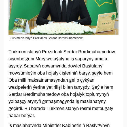
Türkmenistanyň Prezidenti Serdar Berdimuhamedow
Türkmenistanyň Prezidenti Serdar Berdimuhamedow
sişenbe güni Mary welaýatyna iş saparyny amala
aşyrdy. Saparyň dowamynda döwlet Baştutany
möwsümleýin oba hojalyk işleriniň barşy, şeýle hem
Oba milli maksatnamasyndan gelip çykýan
wezipeleriň ýerine ýetirilişi bilen tanyşdy. Şeýle hem
Serdar Berdimuhamedow oba hojalyk toplumynyň
ýolbaşçylarynyň gatnaşmagynda iş maslahatyny
geçirdi. Bu barada Türkmenistanyň resmi metbugaty
habar berýär.
Iş maslahatynda Ministrler Kabinetiniň Başlygynyň