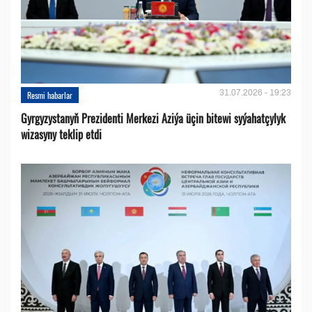
31.07.2026 - 19:23
Resmi habarlar
Gyrgyzystanyň Prezidenti Merkezi Aziýa üçin bitewi syýahatçylyk
wizasyny teklip etdi