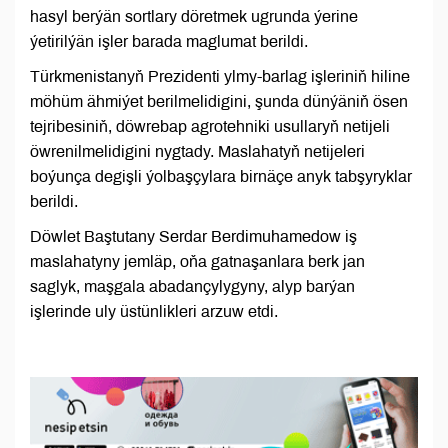
hasyl berýän sortlary döretmek ugrunda ýerine
ýetirilýän işler barada maglumat berildi.
Türkmenistanyň Prezidenti ylmy-barlag işleriniň hiline
möhüm ähmiýet berilmelidigini, şunda dünýäniň ösen
tejribesiniň, döwrebap agrotehniki usullaryň netijeli
öwrenilmelidigini nygtady. Maslahatyň netijeleri
boýunça degişli ýolbaşçylara birnäçe anyk tabşyryklar
berildi.
Döwlet Baştutany Serdar Berdimuhamedow iş
maslahatyny jemläp, oňa gatnaşanlara berk jan
saglyk, maşgala abadançylygyny, alyp barýan
işlerinde uly üstünlikleri arzuw etdi.