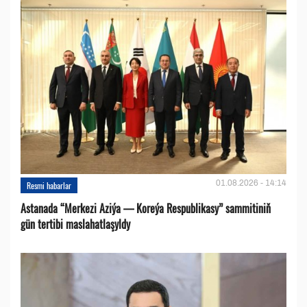
01.08.2026 - 14:14
Resmi habarlar
Astanada “Merkezi Aziýa — Koreýa Respublikasy” sammitiniň
gün tertibi maslahatlaşyldy