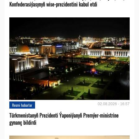
Konfederasiýasynyň wise-prezidentini kabul etdi
02.08.2026 - 16:57
Resmi habarlar
Türkmenistanyň Prezidenti Ýaponiýanyň Premýer-ministrine
gynanç bildirdi