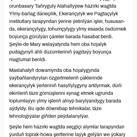
orunbasary Taňryguly Atahallyýew häzirki wagtda
Ylmy-barlag däneçilik, Ekerançylyk we Pagtaçylyk
institutlary tarapyndan ýerine ýetirilýän işler, hususan-
da, ekerançylygy, tohumçylygy ylmy esasda ösdürmek
boýunça görülýän çäreler barada hasabat berdi.
Şeýle-de Mary welaýatynda hem oba hojalyk
pudagynyň ähli düzümleriniň ýagdaýy boýunça
maglumat berildi.
Maslahatyň dowamynda oba hojalygynda
ýaýbaňlandyrylan özgertmeleriň çäklerinde
ekerançylyk ýerleriniň hasyllylygyny artdyrmak, dürli
ekinleriň täze görnüşlerini synag etmek ugrunda
toplumlaýyn ylmy işleriň alnyp barylýandygy barada
aýdyldy. Bu işde döwrebap tehnikalar, täze
tehnologiýalar giňden peýdalanylýar.
Şeýle hem häzirki wagtda seçgiçi alymlar tarapyndan
ýurduň toprak-howa şertlerine laýyk gelýän we ýokary