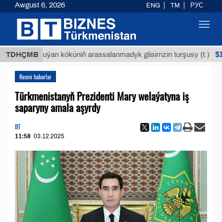
Awgust 6, 2026
ENG
TM
РУС
Toggl
navig
$12935,1
TDHÇMB
Buýan köküniň arassalanmadyk glisirrizin turşusy (t.)
Resmi habarlar
Türkmenistanyň Prezidenti Mary welaýatyna iş
saparyny amala aşyrdy
BT
11:58
03.12.2025