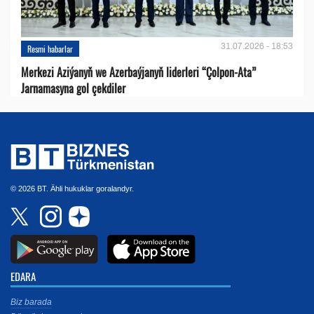
31.07.2026 - 18:53
Resmi habarlar
Merkezi Aziýanyň we Azerbaýjanyň liderleri “Çolpon-Ata”
Jarnamasyna gol çekdiler
© 2026 BT. Ähli hukuklar goralandyr.
EDARA
Biz barada