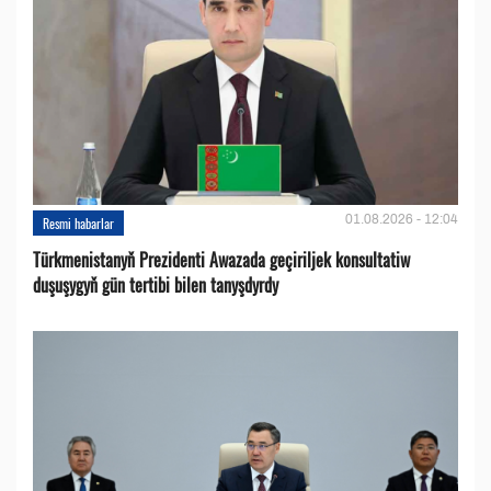
01.08.2026 - 12:04
Resmi habarlar
Türkmenistanyň Prezidenti Awazada geçiriljek konsultatiw
duşuşygyň gün tertibi bilen tanyşdyrdy