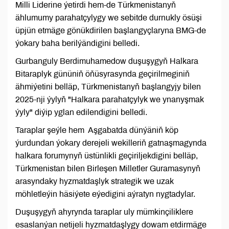
Milli Liderine ýetirdi hem-de Türkmenistanyň
ählumumy parahatçylygy we sebitde durnukly ösüşi
üpjün etmäge gönükdirilen başlangyçlaryna BMG-de
ýokary baha berilýändigini belledi.
Gurbanguly Berdimuhamedow duşuşygyň Halkara
Bitaraplyk gününiň öňüsyrasynda geçirilmeginiň
ähmiýetini belläp, Türkmenistanyň başlangyjy bilen
2025-nji ýylyň "Halkara parahatçylyk we ynanyşmak
ýyly" diýip yglan edilendigini belledi.
Taraplar şeýle hem Aşgabatda dünýäniň köp
ýurdundan ýokary derejeli wekilleriň gatnaşmagynda
halkara forumynyň üstünlikli geçiriljekdigini belläp,
Türkmenistan bilen Birleşen Milletler Guramasynyň
arasyndaky hyzmatdaşlyk strategik we uzak
möhletleýin häsiýete eýedigini aýratyn nygtadylar.
Duşuşygyň ahyrynda taraplar uly mümkinçiliklere
esaslanýan netijeli hyzmatdaşlygy dowam etdirmäge