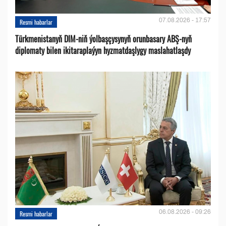
07.08.2026 - 17:57
Resmi habarlar
Türkmenistanyň DIM-niň ýolbaşçysynyň orunbasary ABŞ-nyň
diplomaty bilen ikitaraplaýyn hyzmatdaşlygy maslahatlaşdy
06.08.2026 - 09:26
Resmi habarlar