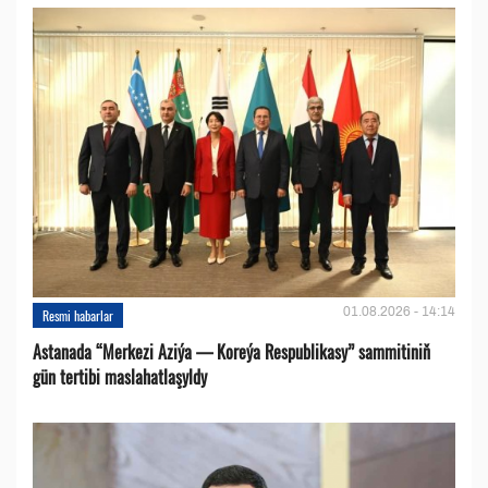
01.08.2026 - 14:14
Resmi habarlar
Astanada “Merkezi Aziýa — Koreýa Respublikasy” sammitiniň
gün tertibi maslahatlaşyldy