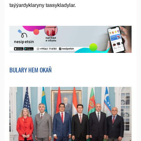
taýýardyklaryny tassykladylar.
BULARY HEM OKAŇ