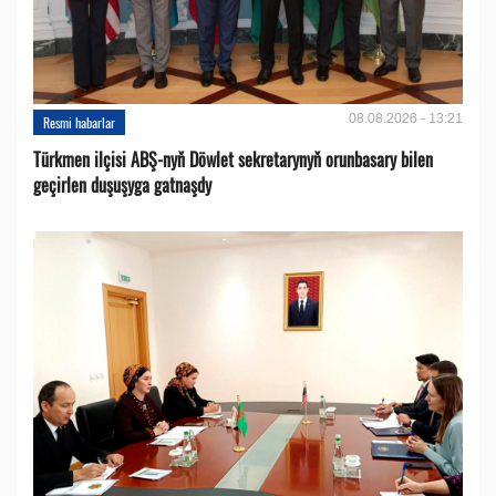
08.08.2026 - 13:21
Resmi habarlar
Türkmen ilçisi ABŞ-nyň Döwlet sekretarynyň orunbasary bilen
geçirlen duşuşyga gatnaşdy