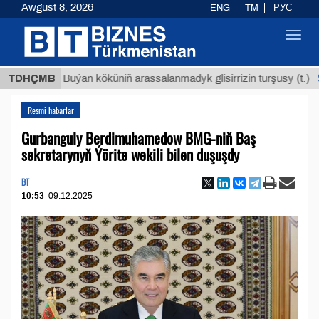
Awgust 8, 2026
ENG
TM
РУС
Toggl
navig
$12935
TDHÇMB
Buýan köküniň arassalanmadyk glisirrizin turşusy (t.)
Resmi habarlar
Gurbanguly Berdimuhamedow BMG-niň Baş
sekretarynyň Ýörite wekili bilen duşuşdy
BT
10:53
09.12.2025