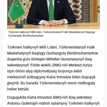
Türkmen halkynyň Milli Lideri, Türkmenistanyň Halk Maslahatynyň Başlygy
Gurbanguly Berdimuhamedow
Türkmen halkynyň Milli Lideri, Türkmenistanyň Halk
Maslahatynyň Başlygy Gurbanguly Berdimuhamedow
duşenbe güni Birleşen Milletler Guramasynyň Baş
sekretarynyň Ýörite wekili, BMG-niň Merkezi Aziýa
üçin öňüni alyş diplomatiýasy boýunça sebit
merkeziniň ýolbaşçysy Kaha Imnadze bilen duşuşyk
geçirdi. Bu barada Türkmenistanyň resmi metbugaty
habar berýär.
Duşuşykda Kaha Imnadze BMG-niň Baş sekretary
Antoniu Guterrişiň mähirli salamyny Türkmen halkynyň