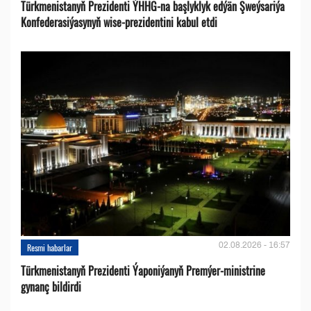
Türkmenistanyň Prezidenti ÝHHG-na başlyklyk edýän Şweýsariýa
Konfederasiýasynyň wise-prezidentini kabul etdi
02.08.2026 - 16:57
Resmi habarlar
Türkmenistanyň Prezidenti Ýaponiýanyň Premýer-ministrine
gynanç bildirdi