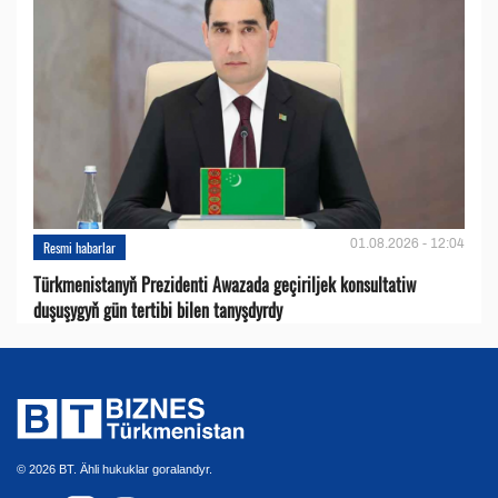
01.08.2026 - 12:04
Resmi habarlar
Türkmenistanyň Prezidenti Awazada geçiriljek konsultatiw
duşuşygyň gün tertibi bilen tanyşdyrdy
© 2026 BT. Ähli hukuklar goralandyr.