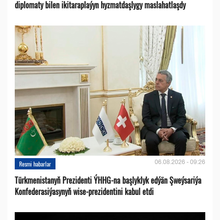
diplomaty bilen ikitaraplaýyn hyzmatdaşlygy maslahatlaşdy
06.08.2026 - 09:26
Resmi habarlar
Türkmenistanyň Prezidenti ÝHHG-na başlyklyk edýän Şweýsariýa
Konfederasiýasynyň wise-prezidentini kabul etdi