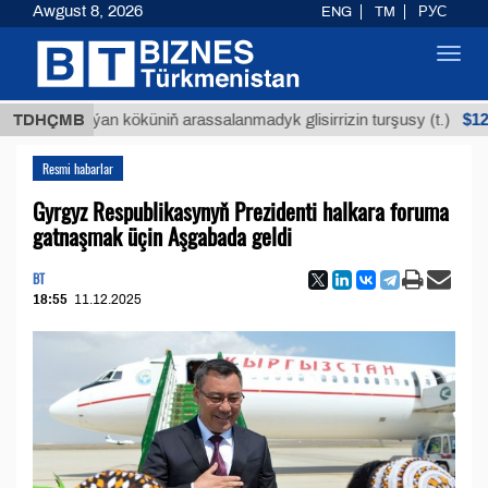
Awgust 8, 2026
ENG
TM
РУС
Toggl
navig
$12935,18
TDHÇMB
Buýan köküniň arassalanmadyk glisirrizin turşusy (t.)
Resmi habarlar
Gyrgyz Respublikasynyň Prezidenti halkara foruma
gatnaşmak üçin Aşgabada geldi
BT
18:55
11.12.2025