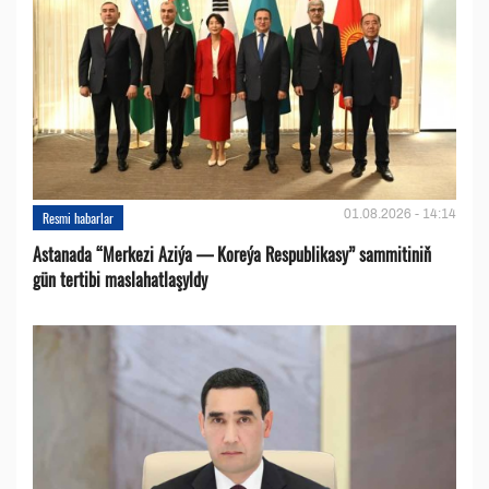
01.08.2026 - 14:14
Resmi habarlar
Astanada “Merkezi Aziýa — Koreýa Respublikasy” sammitiniň
gün tertibi maslahatlaşyldy