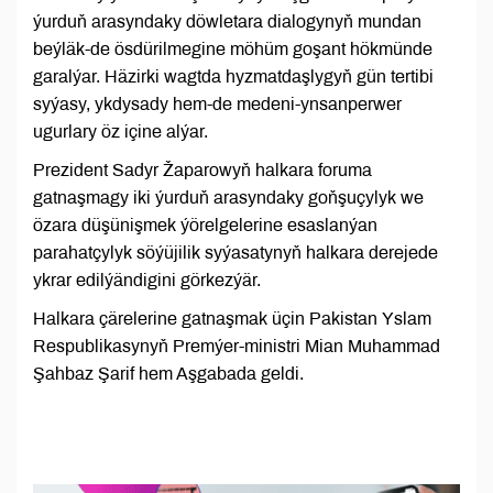
ýurduň arasyndaky döwletara dialogynyň mundan
beýläk-de ösdürilmegine möhüm goşant hökmünde
garalýar. Häzirki wagtda hyzmatdaşlygyň gün tertibi
syýasy, ykdysady hem-de medeni-ynsanperwer
ugurlary öz içine alýar.
Prezident Sadyr Žaparowyň halkara foruma
gatnaşmagy iki ýurduň arasyndaky goňşuçylyk we
özara düşünişmek ýörelgelerine esaslanýan
parahatçylyk söýüjilik syýasatynyň halkara derejede
ykrar edilýändigini görkezýär.
Halkara çärelerine gatnaşmak üçin Pakistan Yslam
Respublikasynyň Premýer-ministri Mian Muhammad
Şahbaz Şarif hem Aşgabada geldi.