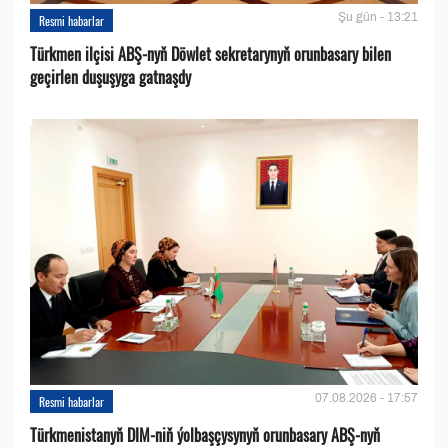
Şu gün - 13:21
Resmi habarlar
Türkmen ilçisi ABŞ-nyň Döwlet sekretarynyň orunbasary bilen
geçirlen duşuşyga gatnaşdy
07.08.2026 - 17:57
Resmi habarlar
Türkmenistanyň DIM-niň ýolbaşçysynyň orunbasary ABŞ-nyň