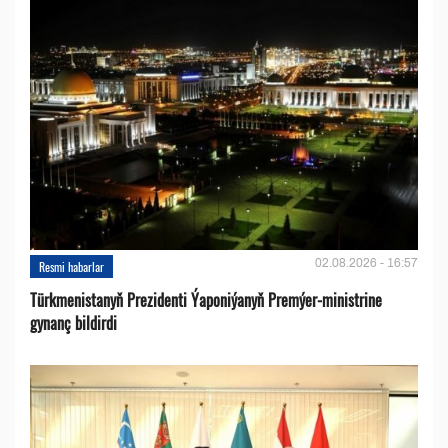
02.08.2026 - 16:57
Resmi habarlar
Türkmenistanyň Prezidenti Ýaponiýanyň Premýer-ministrine
gynanç bildirdi