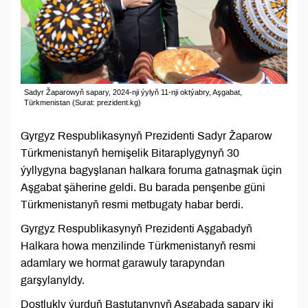
Sadyr Žaparowyň sapary, 2024-nji ýylyň 11-nji oktýabry, Aşgabat,
Türkmenistan (Surat: prezident.kg)
Gyrgyz Respublikasynyň Prezidenti Sadyr Žaparow
Türkmenistanyň hemişelik Bitaraplygynyň 30
ýyllygyna bagyşlanan halkara foruma gatnaşmak üçin
Aşgabat şäherine geldi. Bu barada penşenbe güni
Türkmenistanyň resmi metbugaty habar berdi.
Gyrgyz Respublikasynyň Prezidenti Aşgabadyň
Halkara howa menzilinde Türkmenistanyň resmi
adamlary we hormat garawuly tarapyndan
garşylanyldy.
Dostlukly ýurduň Baştutanynyň Aşgabada sapary iki