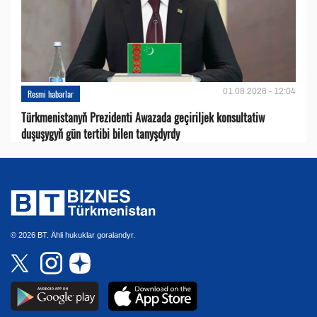
01.08.2026 - 12:04
Resmi habarlar
Türkmenistanyň Prezidenti Awazada geçiriljek konsultatiw
duşuşygyň gün tertibi bilen tanyşdyrdy
© 2026 BT. Ähli hukuklar goralandyr.