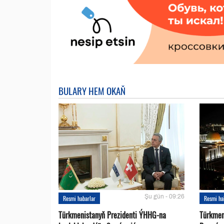
BULARY HEM OKAŇ
Şu gün - 09:26
Resmi habarlar
Resmi ha
Türkmenistanyň Prezidenti ÝHHG-na
Türkmen