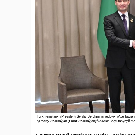
Türkmenistanyň Prezidenti Serdar Berdimuhamedowyň Azerbaýjan Re
nji marty, Azerbaýjan (Surat: Azerbaýjanyň döwlet Baştutanynyň me