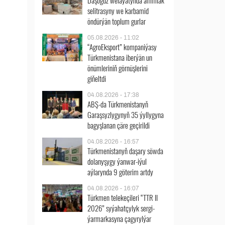
Daşoguz welaýatynda ammiak
selitrasyny we karbamid
öndürýän toplum gurlar
05.08.2026 - 11:02
“AgroEksport” kompaniýasy
Türkmenistana iberýän un
önümleriniň görnüşlerini
giňeltdi
04.08.2026 - 17:38
ABŞ-da Türkmenistanyň
Garaşsyzlygynyň 35 ýyllygyna
bagyşlanan çäre geçirildi
04.08.2026 - 16:57
Türkmenistanyň daşary söwda
dolanyşygy ýanwar-iýul
aýlarynda 9 göterim artdy
04.08.2026 - 16:07
Türkmen telekeçileri “TTR II
2026” syýahatçylyk sergi-
ýarmarkasyna çagyrylýar