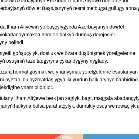
edow Azerbaýjanyň Prezidenti Ilham Aliýewe doglan güni
Azerbaýjanyň döwlet Baştutanynyň resmi metbugat gullugy anna 
nda Ilham Aliýewiň ýolbaşçylygynda Azerbaýjanyň döwlet
y ýokarlandyrmakda hem-de halkyň durmuş derejesini
ny belledi.
iýetli goňşuçylyk, dostluk we özara düşünişmek ýörelgelerine
yň ösüşiniň täze tapgyryna çykandygyny nygtady.
özara hormat goýmak we ynanyşmak ýörelgelerine esaslanýan
ni nygtap, bu hyzmatdaşlygyň iki ýurduň halklarynyň bähbidine
ekdigine ynam bildirildi.
utany Ilham Aliýewe berk jan saglyk, bagt, maşgala abadançyl
aýjanyň halkyna bolsa parahatçylyk, durnukly ösüş we rowaçlyk 