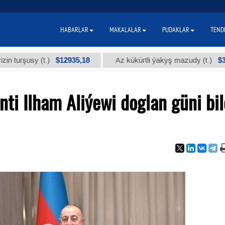
HABARLAR
MAKALALAR
PUDAKLAR
TEND
$12935,18
$300
usy (t.)
Az kükürtli ýakyş mazudy (t.)
ti Ilham Aliýewi doglan güni bi