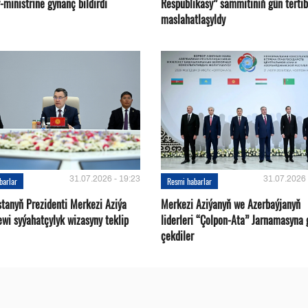
ministrine gynanç bildirdi
Respublikasy” sammitiniň gün tertib
maslahatlaşyldy
31.07.2026 - 19:23
31.07.2026 
barlar
Resmi habarlar
stanyň Prezidenti Merkezi Aziýa
Merkezi Aziýanyň we Azerbaýjanyň
ewi syýahatçylyk wizasyny teklip
liderleri “Çolpon-Ata” Jarnamasyna 
çekdiler