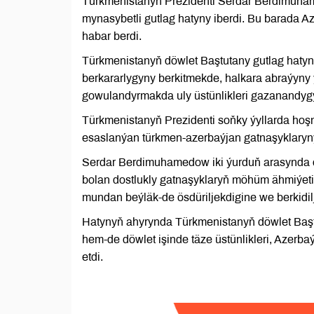
Türkmenistanyň Prezidenti Serdar Berdimuham
mynasybetli gutlag hatyny iberdi. Bu barada 
habar berdi.
Türkmenistanyň döwlet Baştutany gutlag haty
berkararlygyny berkitmekde, halkara abraýyn
gowulandyrmakda uly üstünlikleri gazanandygy
Türkmenistanyň Prezidenti soňky ýyllarda hoşn
esaslanýan türkmen-azerbaýjan gatnaşyklaryn
Serdar Berdimuhamedow iki ýurduň arasynda 
bolan dostlukly gatnaşyklaryň möhüm ähmiýeti
mundan beýläk-de ösdüriljekdigine we berkidilj
Hatynyň ahyrynda Türkmenistanyň döwlet Başt
hem-de döwlet işinde täze üstünlikleri, Azerb
etdi.