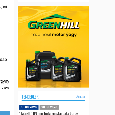
güni
 däp
ygyny
arzuw
TENDERLER
ÄHLISI
03.08.2026
28.08.2026
“Tatneft” JPJ-niň Türkmenistandaky buraw