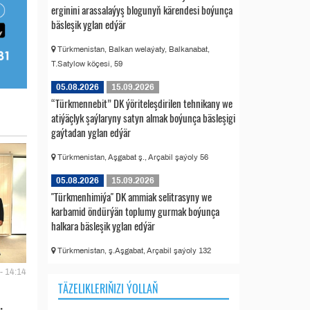
erginini arassalaýyş blogunyň kärendesi boýunça
bäsleşik yglan edýär
Türkmenistan, Balkan welaýaty, Balkanabat,
T.Satylow köçesi, 59
05.08.2026
15.09.2026
“Türkmennebit” DK ýöriteleşdirilen tehnikany we
atiýäçlyk şaýlaryny satyn almak boýunça bäsleşigi
gaýtadan yglan edýär
Türkmenistan, Aşgabat ş., Arçabil şaýoly 56
05.08.2026
15.09.2026
"Türkmenhimiýa" DK ammiak selitrasyny we
karbamid öndürýän toplumy gurmak boýunça
halkara bäsleşik yglan edýär
Türkmenistan, ş.Aşgabat, Arçabil şaýoly 132
- 14:14
TÄZELIKLERIŇIZI ÝOLLAŇ