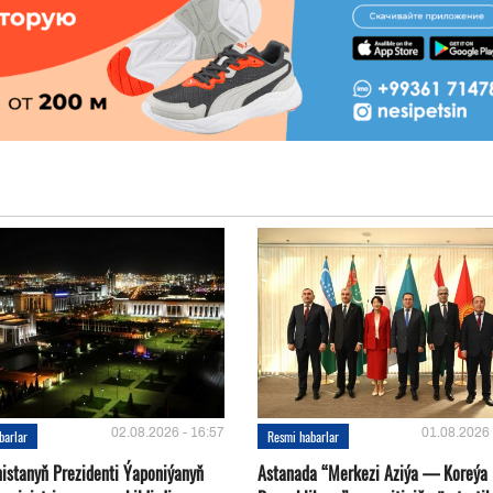
02.08.2026 - 16:57
01.08.2026 
barlar
Resmi habarlar
istanyň Prezidenti Ýaponiýanyň
Astanada “Merkezi Aziýa — Koreýa