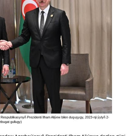
spublikasynyň Prezidenti Ilham Aliýew bilen duşuşygy, 2023-nji ýylyň 2-
tbugat gullugy)