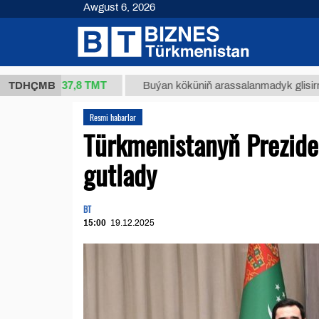
Awgust 6, 2026
37,8 ТМТ
kg.)
TDHÇMB
Buýan köküniň arassalanmadyk glisirrizin turş
Resmi habarlar
Türkmenistanyň Preziden
gutlady
BT
15:00
19.12.2025