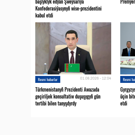
başlyklyk edýän Şweýsariýa
Premýer-
Konfederasiýasynyň wise-prezidentini
kabul etdi
01.08.2026 - 12:04
Resmi habarlar
Resmi ha
Türkmenistanyň Prezidenti Awazada
Gyrgyzy
geçiriljek konsultatiw duşuşygyň gün
üçin bit
tertibi bilen tanyşdyrdy
etdi