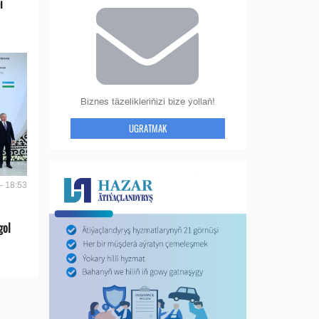
i
Biznes täzelikleriňizi bize ýollaň!
UGRATMAK
- 18:53
gol