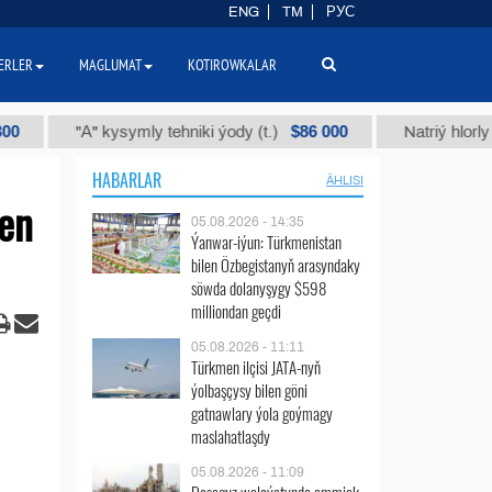
ENG
TM
РУС
ERLER
MAGLUMAT
KOTIROWKALAR
$86 000
"А" kysymly tehniki ýody (t.)
Natriý hlorly (nahar 
HABARLAR
ÄHLISI
len
05.08.2026 - 14:35
Ýanwar-iýun: Türkmenistan
bilen Özbegistanyň arasyndaky
söwda dolanyşygy $598
milliondan geçdi
05.08.2026 - 11:11
Türkmen ilçisi JATA-nyň
ýolbaşçysy bilen göni
gatnawlary ýola goýmagy
maslahatlaşdy
05.08.2026 - 11:09