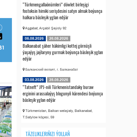
“Türkmengallaönümleri” döwlet birleşigi
fostoksin himiki serişdesini satyn almak boýunça
halkara bäsleşik yglan edýär
Aşgabat, Arçabil Şaýoly 92
06.08.2026
26.08.2026
Balkanabat şäher häkimligi kottej görnüşli
ýaşaýyş jaýlaryny gurmak boýunça bäsleşik yglan
edýär
Балканский велаят, г. Балканабат
03.08.2026
28.08.2026
“Tatneft” JPJ-niň Türkmenistandaky buraw
erginini arassalaýyş blogunyň kärendesi boýunça
bäsleşik yglan edýär
Türkmenistan, Balkan welaýaty, Balkanabat,
T.Satylow köçesi, 59
TÄZELIKLERIŇIZI ÝOLLAŇ