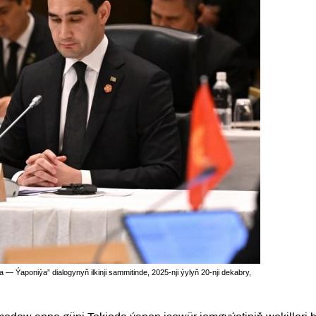
Ýaponiýa” dialogynyň ilkinji sammitinde, 2025-nji ýylyň 20-nji dekabry,