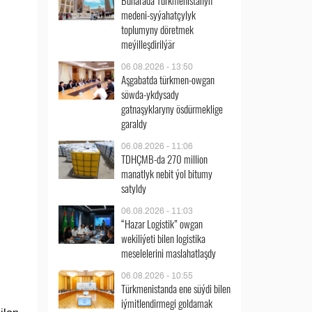
Buharada Türkmenistanyň
medeni-syýahatçylyk
toplumyny döretmek
meýilleşdirilýär
06.08.2026 - 13:50
Aşgabatda türkmen-owgan
söwda-ykdysady
gatnaşyklaryny ösdürmeklige
garaldy
06.08.2026 - 11:06
TDHÇMB-da 270 million
manatlyk nebit ýol bitumy
satyldy
06.08.2026 - 11:03
“Hazar Logistik” owgan
wekiliýeti bilen logistika
meselelerini maslahatlaşdy
06.08.2026 - 10:55
Türkmenistanda ene süýdi bilen
iýmitlendirmegi goldamak