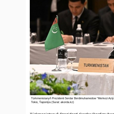
Türkmenistanyň Prezidenti Serdar Berdimuhamedow “Merkezi Aziýa — 
Tokio, Ýaponiýa (Surat: akorda.kz)