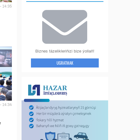
- 14:35
Biznes täzelikleriňizi bize ýollaň!
UGRATMAK
- 14:34
y