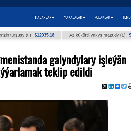
HABARLAR
MAKALALAR
PUDAKLAR
TEND
$12935,18
$300
şusy (t.)
Az kükürtli ýakyş mazudy (t.)
kmenistanda galyndylary işleýän
ýarlamak teklip edildi