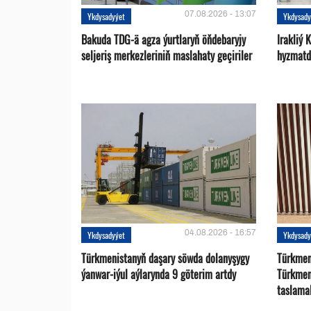
07.08.2026 - 13:07
Ykdysadyýet
Ykdysady
Bakuda TDG-ä agza ýurtlaryň öňdebaryjy
Irakliý 
seljeriş merkezleriniň maslahaty geçiriler
hyzmatd
04.08.2026 - 16:57
Ykdysadyýet
Ykdysady
Türkmenistanyň daşary söwda dolanyşygy
Türkmen 
ýanwar-iýul aýlarynda 9 göterim artdy
Türkmen
taslama