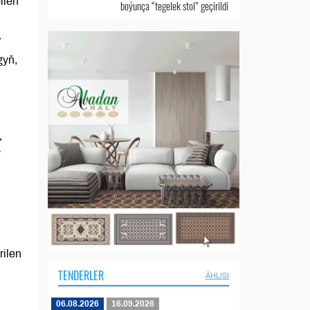
ilen
boýunça “tegelek stol” geçirildi
.
gyň,
,
y
rilen
TENDERLER
ÄHLISI
06.08.2026
16.09.2026