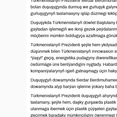
Türkmenistanyň Prezidenti Serdar Berdimuham
bolan duşuşygynda durmuş we gurluşyk galyn
gurluşygynyň taslamasyny işläp düzmegi tekli
Duşuşykda Türkmenistanyň döwlet Baştutany b
gaýtadan işlemegiň we ikinji gezek peýdalanm
möçberini mümkin boldugyça azaltmaga gönükdi
Türkmenistanyň Prezidenti şeýle hem ykdysa
düşünmek bilen Türkmenistanyň innowasion st
“ýaşyl” geçiş, energetika pudagyny diwersifika
ösdürmäge üns berilýandigini nygtady. Habarda 
kompaniýalarynyň işjeň gatnaşmagy üçin hakyky
Duşuşygyň dowamynda Serdar Berdimuhamedow
dowamynda alyp barýan işlerine ýokary baha be
Türkmenistanyň Prezidenti duşuşygyň ahyrynd
taslamany, şeýle hem, daşky gurşawda plastik 
ulanmaga ibermek üçin plastik çüýşeleri gaýt
geçirmek baradaky mümkinçiligini öwrenmegi te