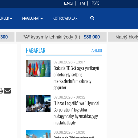
ENG
TM
РУС
ERLER
MAGLUMAT
KOTIROWKALAR
$86 000
"А" kysymly tehniki ýody (t.)
Natriý hlorly (nahar
HABARLAR
ÄHLISI
07.08.2026 - 13:07
Bakuda TDG-ä agza ýurtlaryň
öňdebaryjy seljeriş
merkezleriniň maslahaty
geçiriler
07.08.2026 - 09:32
“Hazar Logistik” we “Hyundai
Corporation” logistika
pudagyndaky hyzmatdaşlygy
maslahatlaşdy
06.08.2026 - 16:30