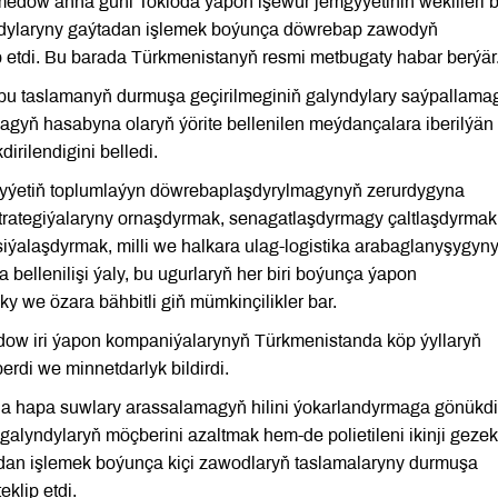
edow anna güni Tokioda ýapon işewür jemgyýetiniň wekilleri b
dylaryny gaýtadan işlemek boýunça döwrebap zawodyň
p etdi. Bu barada Türkmenistanyň resmi metbugaty habar berýär
u taslamanyň durmuşa geçirilmeginiň galyndylary saýpallama
agyň hasabyna olaryň ýörite bellenilen meýdançalara iberilýän
rilendigini belledi.
dyýetiň toplumlaýyn döwrebaplaşdyrylmagynyň zerurdygyna
rategiýalaryny ornaşdyrmak, senagatlaşdyrmagy çaltlaşdyrmak
siýalaşdyrmak, milli we halkara ulag-logistika arabaglanyşygyn
bellenilişi ýaly, bu ugurlaryň her biri boýunça ýapon
 we özara bähbitli giň mümkinçilikler bar.
 iri ýapon kompaniýalarynyň Türkmenistanda köp ýyllaryň
rdi we minnetdarlyk bildirdi.
a hapa suwlary arassalamagyň hilini ýokarlandyrmaga gönükdi
galyndylaryň möçberini azaltmak hem-de polietileni ikinji gezek
adan işlemek boýunça kiçi zawodlaryň taslamalaryny durmuşa
klip etdi.