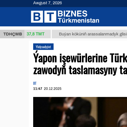
Awgust 7, 2026
37,8 ТМТ
(kg.)
TDHÇMB
Buýan köküniň arassalanmadyk glisirrizin tur
Ykdysadyýet
Ýapon işewürlerine Tür
zawodyň taslamasyny taý
BT
11:47
20.12.2025