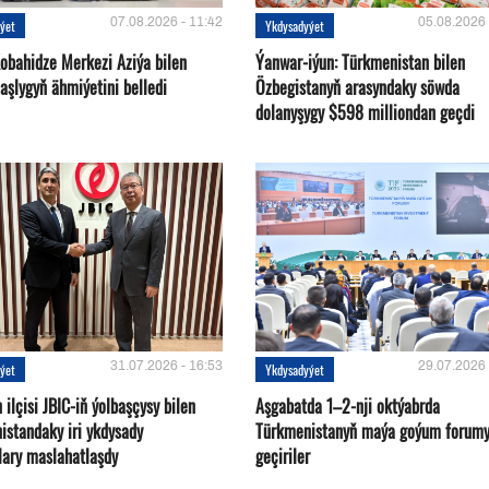
07.08.2026 - 11:42
05.08.2026 
ýet
Ykdysadyýet
Kobahidze Merkezi Aziýa bilen
Ýanwar-iýun: Türkmenistan bilen
aşlygyň ähmiýetini belledi
Özbegistanyň arasyndaky söwda
dolanyşygy $598 milliondan geçdi
31.07.2026 - 16:53
29.07.2026 
ýet
Ykdysadyýet
ilçisi JBIC-iň ýolbaşçysy bilen
Aşgabatda 1–2-nji oktýabrda
istandaky iri ykdysady
Türkmenistanyň maýa goýum forum
lary maslahatlaşdy
geçiriler