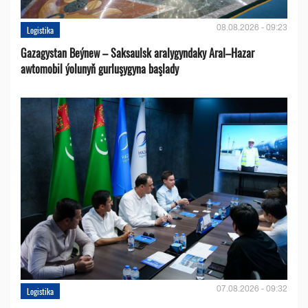
08.08.2026 - 09:23
Logistika
Gazagystan Beýnew – Saksaulsk aralygyndaky Aral–Hazar
awtomobil ýolunyň gurluşygyna başlady
07.08.2026 - 09:32
Logistika