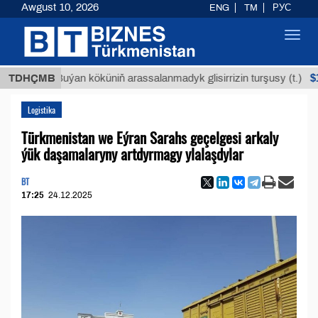
Awgust 10, 2026
ENG
TM
РУС
Toggl
navig
$12935,1
TDHÇMB
Buýan köküniň arassalanmadyk glisirrizin turşusy (t.)
Logistika
Türkmenistan we Eýran Sarahs geçelgesi arkaly
ýük daşamalaryny artdyrmagy ylalaşdylar
BT
17:25
24.12.2025