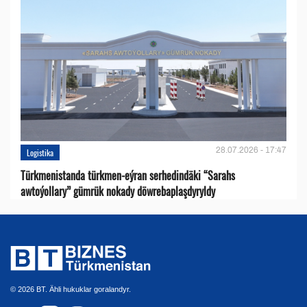
28.07.2026 - 17:47
Logistika
Türkmenistanda türkmen-eýran serhedindäki “Sarahs
awtoýollary” gümrük nokady döwrebaplaşdyryldy
© 2026 BT. Ähli hukuklar goralandyr.