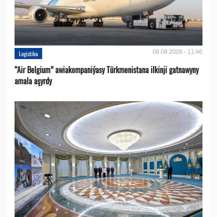
08.08.2026 - 11:46
Logistika
“Air Belgium” awiakompaniýasy Türkmenistana ilkinji gatnawyny
amala aşyrdy