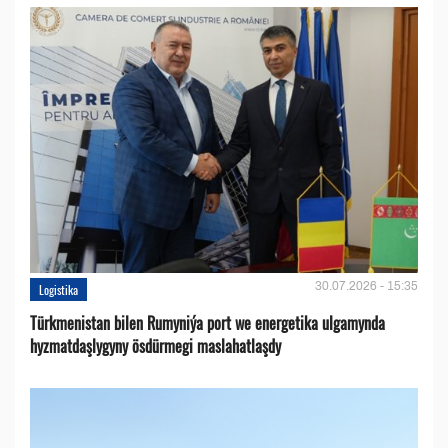
30.07.2026 - 15:35
Logistika
Türkmenistan bilen Rumyniýa port we energetika ulgamynda
hyzmatdaşlygyny ösdürmegi maslahatlaşdy