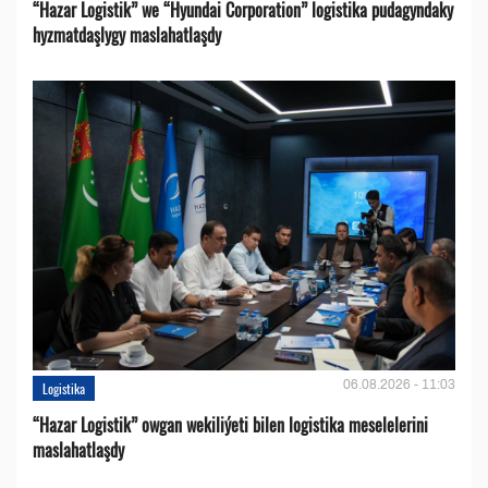
“Hazar Logistik” we “Hyundai Corporation” logistika pudagyndaky
hyzmatdaşlygy maslahatlaşdy
06.08.2026 - 11:03
Logistika
“Hazar Logistik” owgan wekiliýeti bilen logistika meselelerini
maslahatlaşdy