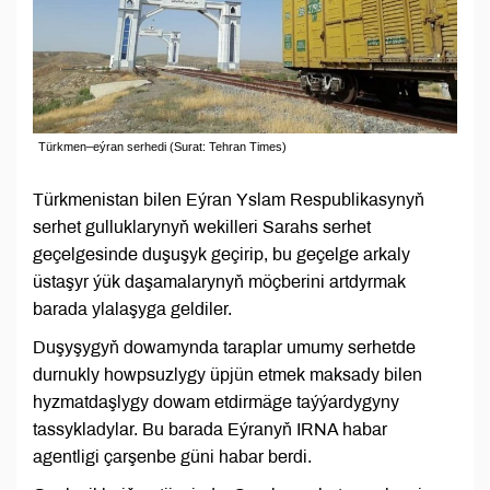
Türkmen–eýran serhedi (Surat: Tehran Times)
Türkmenistan bilen Eýran Yslam Respublikasynyň
serhet gulluklarynyň wekilleri Sarahs serhet
geçelgesinde duşuşyk geçirip, bu geçelge arkaly
üstaşyr ýük daşamalarynyň möçberini artdyrmak
barada ylalaşyga geldiler.
Duşyşygyň dowamynda taraplar umumy serhetde
durnukly howpsuzlygy üpjün etmek maksady bilen
hyzmatdaşlygy dowam etdirmäge taýýardygyny
tassykladylar. Bu barada Eýranyň IRNA habar
agentligi çarşenbe güni habar berdi.