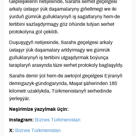
Gepleşikleriň netijesinde, Sarahs serhet geçelgesi
arkaly üstaşyr ýük daşamalaryny giňeltmegi we iki
ýurduň gümrük gulluklarynyň iş sagatlaryny hem-de
tertibini sazlaşdyrmagy göz öňünde tutýan serhet
protokolyna gol çekildi.
Duşuşygyň netijesinde, Sarahs geçelgesi arkaly
üstaşyr ýük daşamalary artdyrmagy we gümrük
gulluklarynyň iş tertibini utgaşdyrmak boýunça
taraplaryň arasynda täze serhet protokoly baglaşyldy.
Sarahs demir ýol hem-de awtoýol geçelgesi Eýranyň
demirgazyk-gündogarynda, Maşat şäherinden 185
kilometr uzaklykda, Türkmenistanyň serhedinde
ýerleşýär.
Neşirimize ýazylmak üçin:
Instagram:
Biznes Türkmenistan
X:
Biznes Türkmenistan