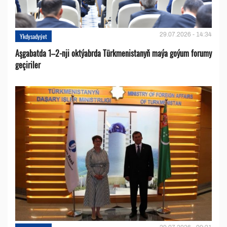
29.07.2026 - 14:34
Ykdysadyýet
Aşgabatda 1–2-nji oktýabrda Türkmenistanyň maýa goýum forumy
geçiriler