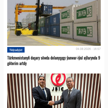
04.08.2026 - 16:57
Ykdysadyýet
Türkmenistanyň daşary söwda dolanyşygy ýanwar-iýul aýlarynda 9
göterim artdy