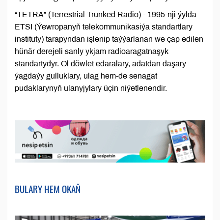
“TETRA” (Terrestrial Trunked Radio) - 1995-nji ýylda
ETSI (Ýewropanyň telekommunikasiýa standartlary
instituty) tarapyndan işlenip taýýarlanan we çap edilen
hünär derejeli sanly ykjam radioaragatnaşyk
standartydyr. Ol döwlet edaralary, adatdan daşary
ýagdaýy gulluklary, ulag hem-de senagat
pudaklarynyň ulanyjylary üçin niýetlenendir.
BULARY HEM OKAŇ