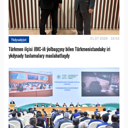
31.07.2026 - 16:53
Ykdysadyýet
Türkmen ilçisi JBIC-iň ýolbaşçysy bilen Türkmenistandaky iri
ykdysady taslamalary maslahatlaşdy