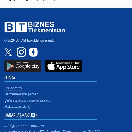
© 2026 BT. Ähli hukuklar goralandyr.
EDARA
Biz barada
Düzgünler we şertler
Şahsy maglumatlaryň goragy
Habarlaşmak üçin
HABARLAŞMAK ÜÇIN
info@business.com.tm
A.Nyýazow şaýoly 157, Aşgabat, Türkmenistan, 744000