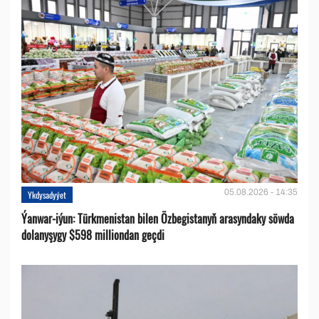
05.08.2026 - 14:35
Ykdysadyýet
Ýanwar-iýun: Türkmenistan bilen Özbegistanyň arasyndaky söwda
dolanyşygy $598 milliondan geçdi