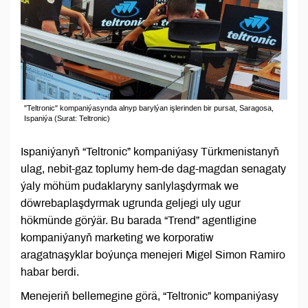
"Teltronic" kompaniýasynda alnyp barylýan işlerinden bir pursat, Saragosa,
Ispaniýa (Surat: Teltronic)
Ispaniýanyň “Teltronic” kompaniýasy Türkmenistanyň
ulag, nebit-gaz toplumy hem-de dag-magdan senagaty
ýaly möhüm pudaklaryny sanlylaşdyrmak we
döwrebaplaşdyrmak ugrunda geljegi uly ugur
hökmünde görýär. Bu barada “Trend” agentligine
kompaniýanyň marketing we korporatiw
aragatnaşyklar boýunça menejeri Migel Simon Ramiro
habar berdi.
Menejeriň bellemegine görä, “Teltronic” kompaniýasy