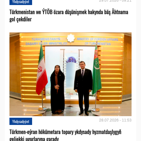
29.07.2026 - 09:21
Ykdysadyýet
Türkmenistan we ÝTÖB özara düşünişmek hakynda bäş Ähtnama
gol çekdiler
28.07.2026 - 11:53
Ykdysadyýet
Türkmen-eýran hökümetara topary ykdysady hyzmatdaşlygyň
geljekki ugurlaryna garady