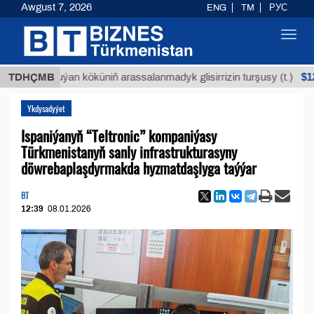
Awgust 7, 2026
ENG
TM
РУС
Toggl
navig
$12935,18
TDHÇMB
Buýan köküniň arassalanmadyk glisirrizin turşusy (t.)
Ykdysadyýet
Ispaniýanyň “Teltronic” kompaniýasy
Türkmenistanyň sanly infrastrukturasyny
döwrebaplaşdyrmakda hyzmatdaşlyga taýýar
BT
12:39
08.01.2026