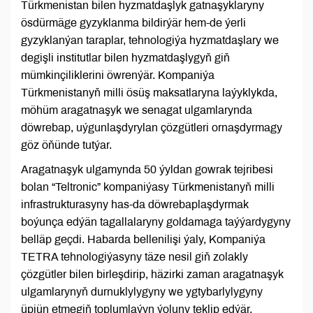
Türkmenistan bilen hyzmatdaşlyk gatnaşyklaryny
ösdürmäge gyzyklanma bildirýär hem-de ýerli
gyzyklanýan taraplar, tehnologiýa hyzmatdaşlary we
degişli institutlar bilen hyzmatdaşlygyň giň
mümkinçiliklerini öwrenýär. Kompaniýa
Türkmenistanyň milli ösüş maksatlaryna laýyklykda,
möhüm aragatnaşyk we senagat ulgamlarynda
döwrebap, uýgunlaşdyrylan çözgütleri ornaşdyrmagy
göz öňünde tutýar.
Aragatnaşyk ulgamynda 50 ýyldan gowrak tejribesi
bolan “Teltronic” kompaniýasy Türkmenistanyň milli
infrastrukturasyny has-da döwrebaplaşdyrmak
boýunça edýän tagallalaryny goldamaga taýýardygyny
belläp geçdi. Habarda bellenilişi ýaly, Kompaniýa
TETRA tehnologiýasyny täze nesil giň zolakly
çözgütler bilen birleşdirip, häzirki zaman aragatnaşyk
ulgamlarynyň durnuklylygyny we ygtybarlylygyny
üpjün etmegiň toplumlaýyn ýoluny teklip edýär.