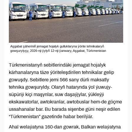
Aşgabat şäheriniň jemagat hojalyk gulluklaryna ýörite tehnikalaryň
gowşurylyşy, 2026-nji ýylyň 12-nji ýanwary, Aşgabat, Türkmenistan
Türkmenistanyň sebitlerindäki jemagat hojalyk
kärhanalaryna täze ýöriteleşdirilen tehnikalar gelip
gowuşdy. Sebitlere jemi 566 sany dürli maksatly
tehnika gowşuryldy. Olaryň hatarynda ýol ýuwujy-
süpüriji kiçi maşynlar, suw daşaýjylar, ýükleýji
ekskawatorlar, awtokranlar, awtobuslar hem-de göçme
ussahanalar bar. Bu barada sişenbe güni neşir edilen
“Türkmenistan” gazetinde habar berilýär.
Ahal welaýatyna 160-dan gowrak, Balkan welaýatyna