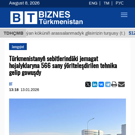
Awgust 8, 2026
ENG
TM
РУС
Toggl
navig
$12935,18
TDHÇMB
Buýan köküniň arassalanmadyk glisirrizin turşusy (t.)
Jemgyýet
Türkmenistanyň sebitlerindäki jemagat
hojalyklaryna 566 sany ýöriteleşdirilen tehnika
gelip gowuşdy
BT
13:18
13.01.2026