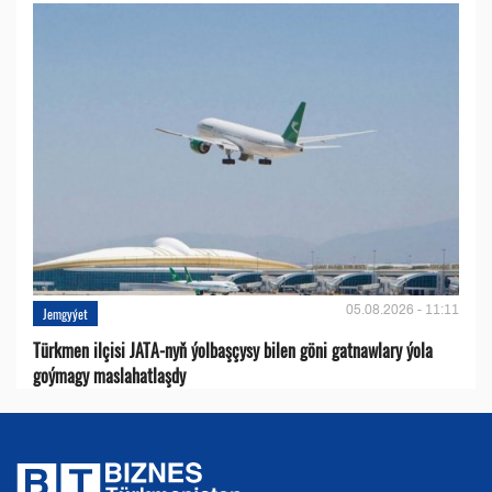
05.08.2026 - 11:11
Jemgyýet
Türkmen ilçisi JATA-nyň ýolbaşçysy bilen göni gatnawlary ýola
goýmagy maslahatlaşdy