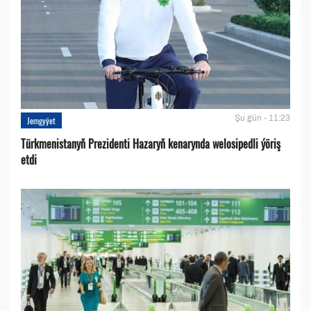
Şu gün - 11:23
Jemgyýet
Türkmenistanyň Prezidenti Hazaryň kenarynda welosipedli ýöriş
etdi