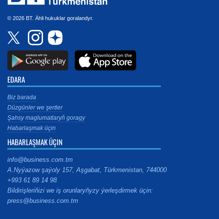
© 2026 BT. Ähli hukuklar goralandyr.
EDARA
Biz barada
Düzgünler we şertler
Şahsy maglumatlaryň goragy
Habarlaşmak üçin
HABARLAŞMAK ÜÇIN
info@business.com.tm
A.Nyýazow şaýoly 157, Aşgabat, Türkmenistan, 744000
+993 61 89 14 98
Bildirişleriňizi we iş orunlaryňyzy ýerleşdirmek üçin:
press@business.com.tm