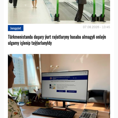
07.08.2026 - 13:45
Jemgyýet
Türkmenistanda daşary ýurt raýatlaryny hasaba almagyň onlaýn
ulgamy işlenip taýýarlanyldy