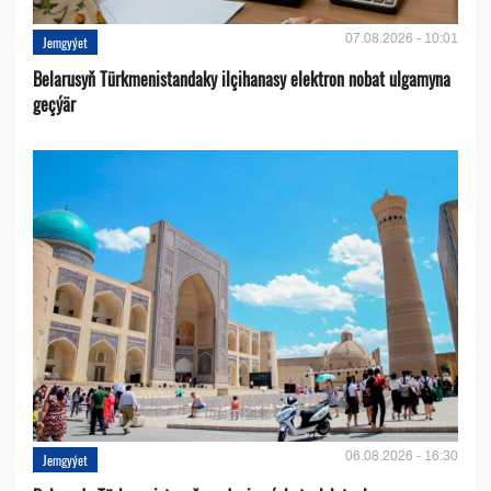
07.08.2026 - 10:01
Jemgyýet
Belarusyň Türkmenistandaky ilçihanasy elektron nobat ulgamyna
geçýär
06.08.2026 - 16:30
Jemgyýet