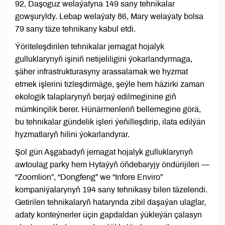
92, Daşoguz welaýatyna 149 sany tehnikalar
gowşuryldy. Lebap welaýaty 86, Mary welaýaty bolsa
79 sany täze tehnikany kabul etdi.
Ýöriteleşdirilen tehnikalar jemagat hojalyk
gulluklarynyň işiniň netijeliligini ýokarlandyrmaga,
şäher infrastrukturasyny arassalamak we hyzmat
etmek işlerini tizleşdirmäge, şeýle hem häzirki zaman
ekologik talaplarynyň berjaý edilmeginine giň
mümkinçilik berer. Hünärmenleriň bellemegine görä,
bu tehnikalar gündelik işleri ýeňilleşdirip, ilata edilýän
hyzmatlaryň hilini ýokarlandyrar.
Şol gün Aşgabadyň jemagat hojalyk gulluklarynyň
awtoulag parky hem Hytaýyň öňdebaryjy öndürijileri —
“Zoomlion”, “Dongfeng” we “Infore Enviro”
kompaniýalarynyň 194 sany tehnikasy bilen täzelendi.
Getirilen tehnikalaryň hatarynda zibil daşaýan ulaglar,
adaty konteýnerler üçin gapdaldan ýükleýän çalasyn