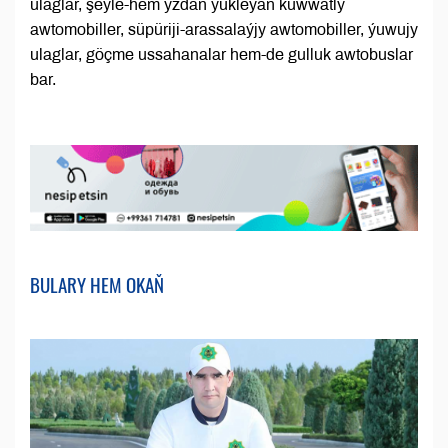
ulaglar, şeýle-hem yzdan ýükleýän kuwwatly
awtomobiller, süpüriji-arassalaýjy awtomobiller, ýuwujy
ulaglar, göçme ussahanalar hem-de gulluk awtobuslar
bar.
BULARY HEM OKAŇ