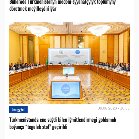
Buharada Türkmenistanyň medeni-syýahatçylyk toplumyny
döretmek meýilleşdirilýär
06.08.2026 - 10:55
Jemgyýet
Türkmenistanda ene süýdi bilen iýmitlendirmegi goldamak
boýunça “tegelek stol” geçirildi