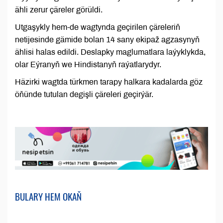
ähli zerur çäreler görüldi.
Utgaşykly hem-de wagtynda geçirilen çäreleriň
netijesinde gämide bolan 14 sany ekipaž agzasynyň
ählisi halas edildi. Deslapky maglumatlara laýyklykda,
olar Eýranyň we Hindistanyň raýatlarydyr.
Häzirki wagtda türkmen tarapy halkara kadalarda göz
öňünde tutulan degişli çäreleri geçirýär.
BULARY HEM OKAŇ