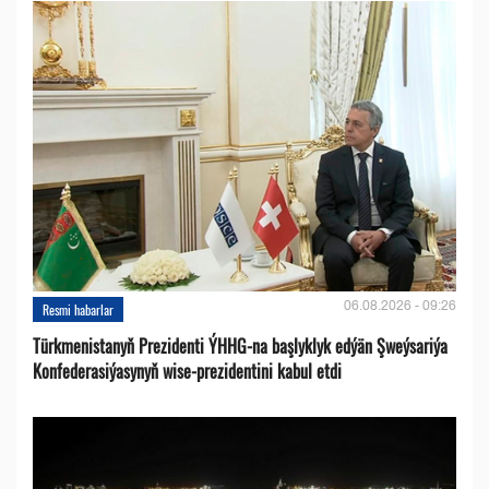
06.08.2026 - 09:26
Resmi habarlar
Türkmenistanyň Prezidenti ÝHHG-na başlyklyk edýän Şweýsariýa
Konfederasiýasynyň wise-prezidentini kabul etdi