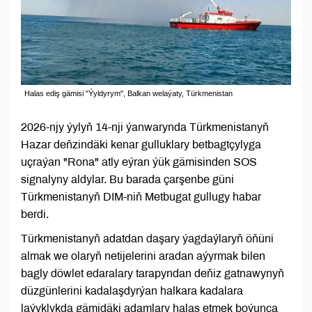
Halas ediş gämisi "Ýyldyrym", Balkan welaýaty, Türkmenistan
2026-njy ýylyň 14-nji ýanwarynda Türkmenistanyň
Hazar deňzindäki kenar gulluklary betbagtçylyga
uçraýan "Rona" atly eýran ýük gämisinden SOS
signalyny aldylar. Bu barada çarşenbe güni
Türkmenistanyň DIM-niň Metbugat gullugy habar
berdi.
Türkmenistanyň adatdan daşary ýagdaýlaryň öňüni
almak we olaryň netijelerini aradan aýyrmak bilen
bagly döwlet edaralary tarapyndan deňiz gatnawynyň
düzgünlerini kadalaşdyrýan halkara kadalara
laýyklykda gämidäki adamlary halas etmek boýunça