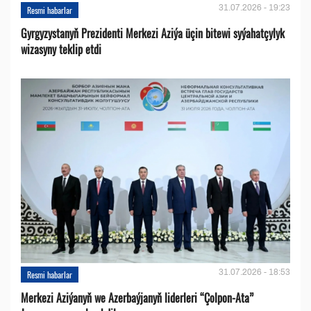
31.07.2026 - 19:23
Resmi habarlar
Gyrgyzystanyň Prezidenti Merkezi Aziýa üçin bitewi syýahatçylyk
wizasyny teklip etdi
31.07.2026 - 18:53
Resmi habarlar
Merkezi Aziýanyň we Azerbaýjanyň liderleri “Çolpon-Ata”