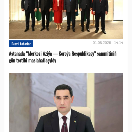
01.08.2026 - 14:14
Resmi habarlar
Astanada “Merkezi Aziýa — Koreýa Respublikasy” sammitiniň
gün tertibi maslahatlaşyldy