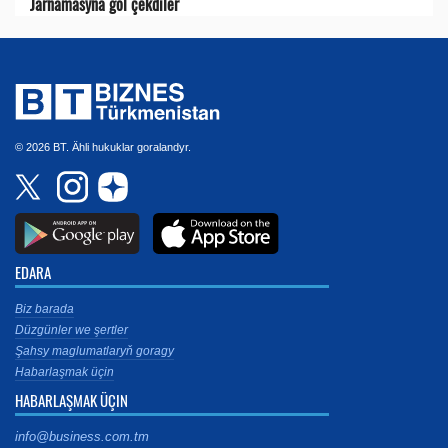
Jarnamasyna gol çekdiler
© 2026 BT. Ähli hukuklar goralandyr.
EDARA
Biz barada
Düzgünler we şertler
Şahsy maglumatlaryň goragy
Habarlaşmak üçin
HABARLAŞMAK ÜÇIN
info@business.com.tm