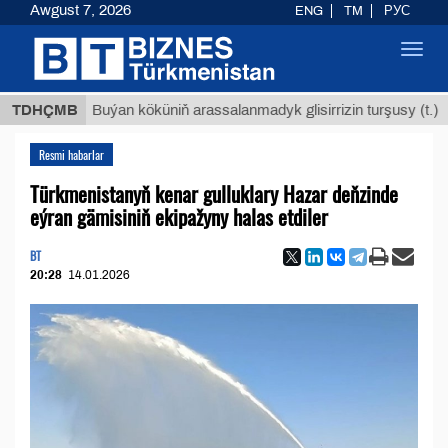
Awgust 7, 2026
ENG
TM
РУС
Toggl
navig
$12935
TDHÇMB
Buýan köküniň arassalanmadyk glisirrizin turşusy (t.)
Resmi habarlar
Türkmenistanyň kenar gulluklary Hazar deňzinde
eýran gämisiniň ekipažyny halas etdiler
BT
20:28
14.01.2026