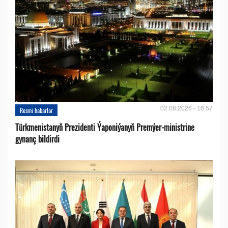
02.08.2026 - 16:57
Resmi habarlar
Türkmenistanyň Prezidenti Ýaponiýanyň Premýer-ministrine
gynanç bildirdi