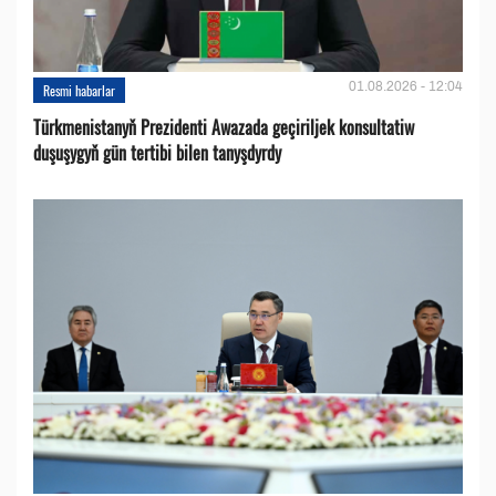
01.08.2026 - 12:04
Resmi habarlar
Türkmenistanyň Prezidenti Awazada geçiriljek konsultatiw
duşuşygyň gün tertibi bilen tanyşdyrdy