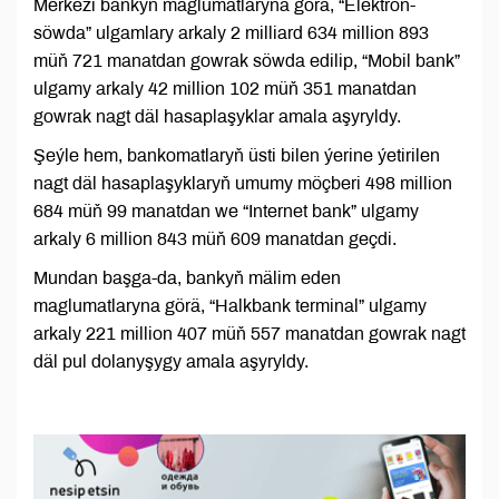
Merkezi bankyň maglumatlaryna görä, “Elektron-
söwda” ulgamlary arkaly 2 milliard 634 million 893
müň 721 manatdan gowrak söwda edilip, “Mobil bank”
ulgamy arkaly 42 million 102 müň 351 manatdan
gowrak nagt däl hasaplaşyklar amala aşyryldy.
Şeýle hem, bankomatlaryň üsti bilen ýerine ýetirilen
nagt däl hasaplaşyklaryň umumy möçberi 498 million
684 müň 99 manatdan we “Internet bank” ulgamy
arkaly 6 million 843 müň 609 manatdan geçdi.
Mundan başga-da, bankyň mälim eden
maglumatlaryna görä, “Halkbank terminal” ulgamy
arkaly 221 million 407 müň 557 manatdan gowrak nagt
däl pul dolanyşygy amala aşyryldy.