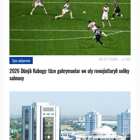
16.07.2026 - 11:55
Syn-seljerme
2026 Dünýä Kubogy: täze gahrymanlar we uly rowaýatlaryň soňky
sahnasy