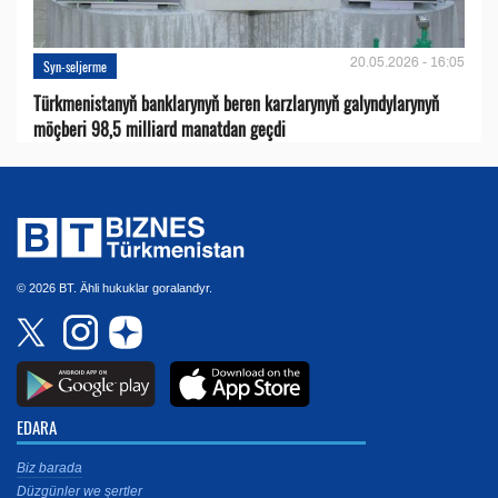
20.05.2026 - 16:05
Syn-seljerme
Türkmenistanyň banklarynyň beren karzlarynyň galyndylarynyň
möçberi 98,5 milliard manatdan geçdi
© 2026 BT. Ähli hukuklar goralandyr.
EDARA
Biz barada
Düzgünler we şertler