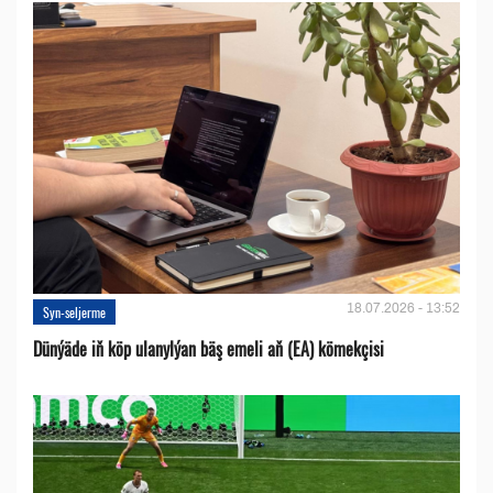
18.07.2026 - 13:52
Syn-seljerme
Dünýäde iň köp ulanylýan bäş emeli aň (EA) kömekçisi