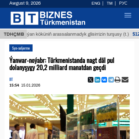
Awgust 9, 2026
ENG
TM
РУС
Toggl
navig
$12935,18
TDHÇMB
Buýan köküniň arassalanmadyk glisirrizin turşusy (t.)
Syn-seljerme
Ýanwar-noýabr: Türkmenistanda nagt däl pul
dolanyşygy 20,2 milliard manatdan geçdi
BT
15:54
15.01.2026