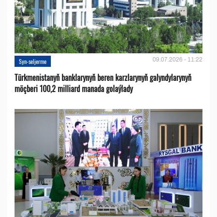
09.07.2026 - 11:22
Syn-seljerme
Türkmenistanyň banklarynyň beren karzlarynyň galyndylarynyň
möçberi 100,2 milliard manada golaýlady