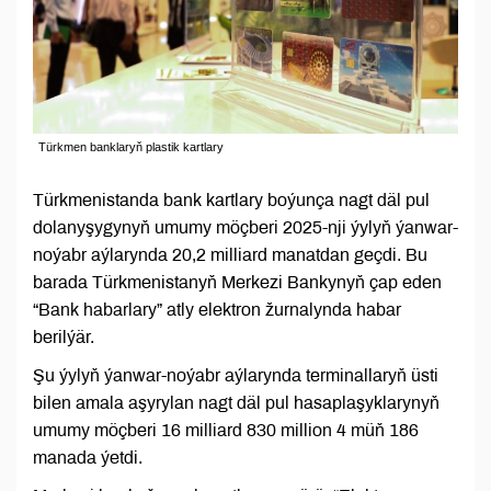
Türkmen banklaryň plastik kartlary
Türkmenistanda bank kartlary boýunça nagt däl pul
dolanyşygynyň umumy möçberi 2025-nji ýylyň ýanwar-
noýabr aýlarynda 20,2 milliard manatdan geçdi. Bu
barada Türkmenistanyň Merkezi Bankynyň çap eden
“Bank habarlary” atly elektron žurnalynda habar
berilýär.
Şu ýylyň ýanwar-noýabr aýlarynda terminallaryň üsti
bilen amala aşyrylan nagt däl pul hasaplaşyklarynyň
umumy möçberi 16 milliard 830 million 4 müň 186
manada ýetdi.