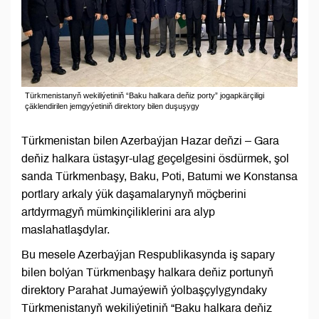
Türkmenistanyň wekiliýetiniň “Baku halkara deňiz porty” jogapkärçiligi
çäklendirilen jemgyýetiniň direktory bilen duşuşygy
Türkmenistan bilen Azerbaýjan Hazar deňzi – Gara
deňiz halkara üstaşyr-ulag geçelgesini ösdürmek, şol
sanda Türkmenbaşy, Baku, Poti, Batumi we Konstansa
portlary arkaly ýük daşamalarynyň möçberini
artdyrmagyň mümkinçiliklerini ara alyp
maslahatlaşdylar.
Bu mesele Azerbaýjan Respublikasynda iş sapary
bilen bolýan Türkmenbaşy halkara deňiz portunyň
direktory Parahat Jumaýewiň ýolbaşçylygyndaky
Türkmenistanyň wekiliýetiniň “Baku halkara deňiz