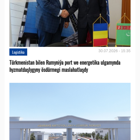
30.07.2026 - 15:35
Logistika
Türkmenistan bilen Rumyniýa port we energetika ulgamynda
hyzmatdaşlygyny ösdürmegi maslahatlaşdy