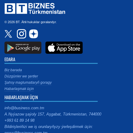
© 2026 BT. Ähli hukuklar goralandyr.
EDARA
Biz barada
Düzgünler we şertler
Şahsy maglumatlaryň goragy
Habarlaşmak üçin
HABARLAŞMAK ÜÇIN
info@business.com.tm
A.Nyýazow şaýoly 157, Aşgabat, Türkmenistan, 744000
+993 61 89 14 98
Bildirişleriňizi we iş orunlaryňyzy ýerleşdirmek üçin:
press@business.com.tm