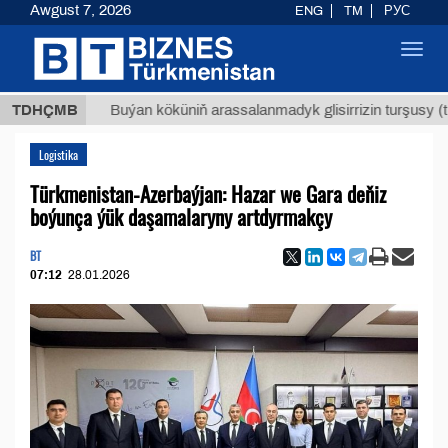
Awgust 7, 2026
ENG
TM
РУС
Toggl
navig
$1293
TDHÇMB
Buýan köküniň arassalanmadyk glisirrizin turşusy (t.)
Logistika
Türkmenistan-Azerbaýjan: Hazar we Gara deňiz
boýunça ýük daşamalaryny artdyrmakçy
BT
07:12
28.01.2026