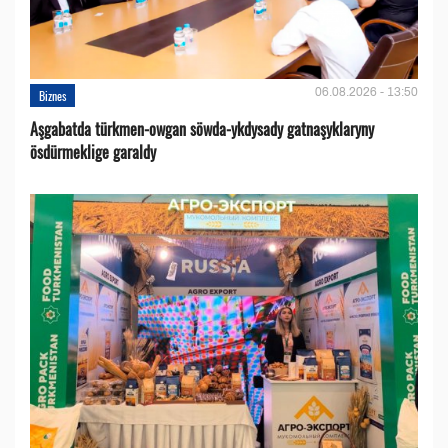
06.08.2026 - 13:50
Biznes
Aşgabatda türkmen-owgan söwda-ykdysady gatnaşyklaryny
ösdürmeklige garaldy