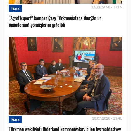
05.08.2026 - 11:02
Biznes
“AgroEksport” kompaniýasy Türkmenistana iberýän un
önümleriniň görnüşlerini giňeltdi
30.07.2026 - 19:45
Biznes
Türkmen wekiliýeti Niderland kompaniýalary bilen hyzmatdaşlygy