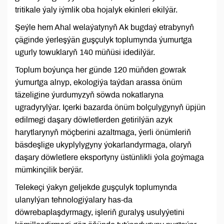
tritikale ýaly iýmlik oba hojalyk ekinleri ekilýär.
Şeýle hem Ahal welaýatynyň Ak bugdaý etrabynyň
çäginde ýerleşýän guşçulyk toplumynda ýumurtga
ugurly towuklaryň 140 müňüsi idedilýär.
Toplum boýunça her günde 120 müňden gowrak
ýumurtga alnyp, ekologiýa taýdan arassa önüm
täzeligine ýurdumyzyň söwda nokatlaryna
ugradyrylýar. Içerki bazarda önüm bolçulygynyň üpjün
edilmegi daşary döwletlerden getirilýän azyk
harytlarynyň möçberini azaltmaga, ýerli önümleriň
bäsdeşlige ukyplylygyny ýokarlandyrmaga, olaryň
daşary döwletlere eksportyny üstünlikli ýola goýmaga
mümkinçilik berýär.
Telekeçi ýakyn geljekde guşçulyk toplumynda
ulanylýan tehnologiýalary has-da
döwrebaplaşdyrmagy, işleriň guralyş usulyýetini