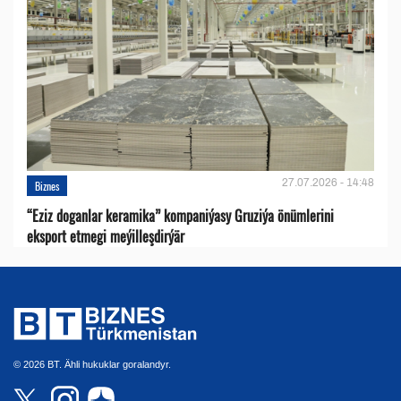
27.07.2026 - 14:48
Biznes
“Eziz doganlar keramika” kompaniýasy Gruziýa önümlerini
eksport etmegi meýilleşdirýär
© 2026 BT. Ähli hukuklar goralandyr.