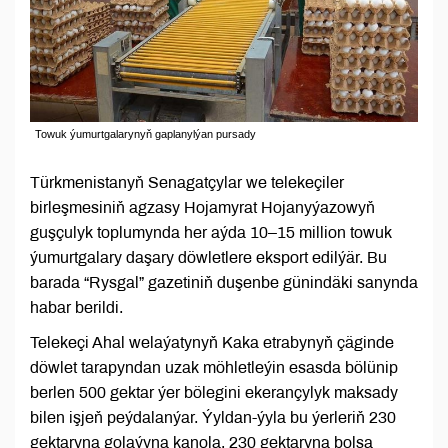
Towuk ýumurtgalarynyň gaplanylýan pursady
Türkmenistanyň Senagatçylar we telekeçiler
birleşmesiniň agzasy Hojamyrat Hojanyýazowyň
guşçulyk toplumynda her aýda 10–15 million towuk
ýumurtgalary daşary döwletlere eksport edilýär. Bu
barada “Rysgal” gazetiniň duşenbe günindäki sanynda
habar berildi.
Telekeçi Ahal welaýatynyň Kaka etrabynyň çäginde
döwlet tarapyndan uzak möhletleýin esasda bölünip
berlen 500 gektar ýer bölegini ekerançylyk maksady
bilen işjeň peýdalanýar. Ýyldan-ýyla bu ýerleriň 230
gektaryna golaýyna kanola, 230 gektaryna bolsa