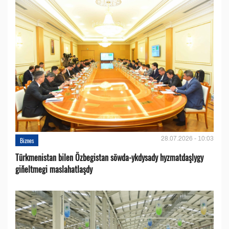
28.07.2026 - 10:03
Biznes
Türkmenistan bilen Özbegistan söwda-ykdysady hyzmatdaşlygy
giňeltmegi maslahatlaşdy