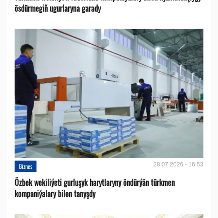
ösdürmegiň ugurlaryna garady
28.07.2026 - 16:53
Biznes
Özbek wekiliýeti gurluşyk harytlaryny öndürýän türkmen
kompaniýalary bilen tanyşdy