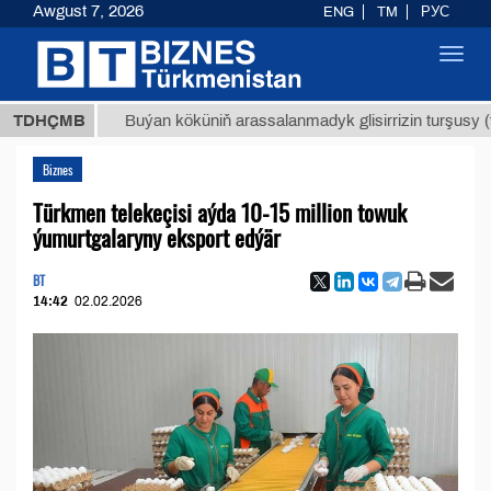
Awgust 7, 2026
ENG
TM
РУС
Toggl
navig
МТ
$12
TDHÇMB
Buýan köküniň arassalanmadyk glisirrizin turşusy (t.)
Biznes
Türkmen telekeçisi aýda 10-15 million towuk
ýumurtgalaryny eksport edýär
BT
14:42
02.02.2026