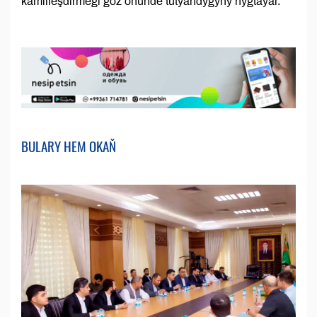
kämilleşdirmegi göz öňünde tutýandygyny nygtaýar.
BULARY HEM OKAŇ