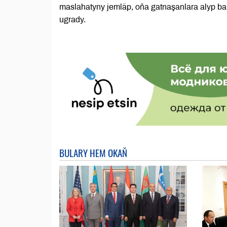
maslahatyny jemläp, oňa gatnaşanlara alyp bar
ugrady.
BULARY HEM OKAŇ