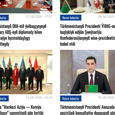
07.08.2026 - 17:57
06.08.2026 
barlar
Resmi habarlar
istanyň DIM-niň ýolbaşçysynyň
Türkmenistanyň Prezidenti ÝHHG-n
ary ABŞ-nyň diplomaty bilen
başlyklyk edýän Şweýsariýa
plaýyn hyzmatdaşlygy
Konfederasiýasynyň wise-prezidentin
tlaşdy
kabul etdi
01.08.2026 - 14:14
01.08.2026 
barlar
Resmi habarlar
a “Merkezi Aziýa — Koreýa
Türkmenistanyň Prezidenti Awazada
kasy” sammitiniň gün tertibi
geçiriljek konsultatiw duşuşygyň gü