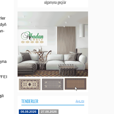
ulgamyna geçýär
ler
adyň
an-
ryna
“FEI
li
TENDERLER
ÄHLISI
06.08.2026
27.08.2026