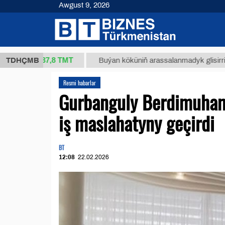
Awgust 9, 2026
37,8 ТМТ
kg.)
TDHÇMB
Buýan köküniň arassalanmadyk glisirrizin turş
Resmi habarlar
Gurbanguly Berdimuha
iş maslahatyny geçirdi
BT
12:08
22.02.2026