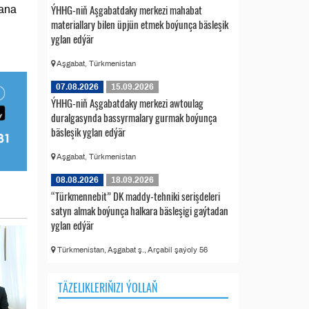
ÝHHG-niň Aşgabatdaky merkezi mahabat
tana
materiallary bilen üpjün etmek boýunça bäsleşik
yglan edýär
Aşgabat, Türkmenistan
07.08.2026
15.09.2026
ÝHHG-niň Aşgabatdaky merkezi awtoulag
duralgasynda bassyrmalary gurmak boýunça
bäsleşik yglan edýär
Aşgabat, Türkmenistan
08.08.2026
18.09.2026
“Türkmennebit” DK maddy-tehniki serişdeleri
satyn almak boýunça halkara bäsleşigi gaýtadan
yglan edýär
Türkmenistan, Aşgabat ş., Arçabil şaýoly 56
TÄZELIKLERIŇIZI ÝOLLAŇ