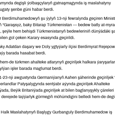
mynda degişli ýolbaşçylaryň gatnaşmagynda iş maslahatyny
ugaty şenbe güni habar berdi.
r Berdimuhamedowyň şu ýylyň 13-nji fewralynda geçiren Ministr
lyň “Garaşsyz, baky Bitarap Türkmenistan — bedew batly at-myr
li, şeýle hem behişdi Türkmenistanyň bedewleriniň dünýädäki ş
len gol çeken Karary esasynda geçirildi.
y Adatdan daşary we Doly ygtyýarly ilçisi Berdimyrat Rejepow
ýy barada hasabat berdi.
hem-de türkmen ahalteke atlarynyň geçiriljek halkara ýaryşarla
lýan işler barada maglumat berdi.
11-23-nji awgustynda Germaniýanyň Aahen şäherinde geçiriljek 
landlar Patyşalygynda sentýabr aýynda geçiriljek Ahalteke
ada, Beýik Britaniýada geçiriljek at bilen baglanyşykly çäreleri
erejede taýýarlyk görmegiň möhümdigini belledi hem-de degiş
yň Halk Maslahatynyň Başlygy Gurbanguly Berdimuhamedow iş