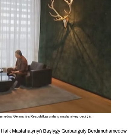
amedow Germaniýa Respublikasynda iş maslahatyny geçirýär.
nyň Halk Maslahatynyň Başlygy Gurbanguly Berdimuhamedow