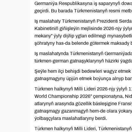
Germaniýa Respublikasyna iş saparynyň dowa
geçirdi. Bu barada Türkmenistanyň resmi metb
Iş maslahaty Türkmenistanyň Prezidenti Serda
Kabinetiniň giňişleýin mejlisinde 2026-njy ýy
mekany” ýyly diýlip yglan edilmegi mynasybet
şöhratyny has-da belende götermek maksady bi
Iş maslahatynda Türkmenistanyň Germaniýadak
türkmen-german gatnaşyklarynyň häzirki ýagda
Şeýle hem ilçi behişdi bedewleri wagyz etmek 
gatnaşmagyny üpjün etmek boýunça alnyp bary
Türkmen halkynyň Milli Lideri 2026-njy ýylyň 
World Championship 2026” çempionatyna, Nider
atlarynyň arasynda gözellik bäsleşigine Fransiý
gatnaşmagy gazanmagyň hem-de olara ýokary d
ýolbaşçylara maslahatlaryny berdi.
Türkmen halkynyň Milli Lideri, Türkmenistan