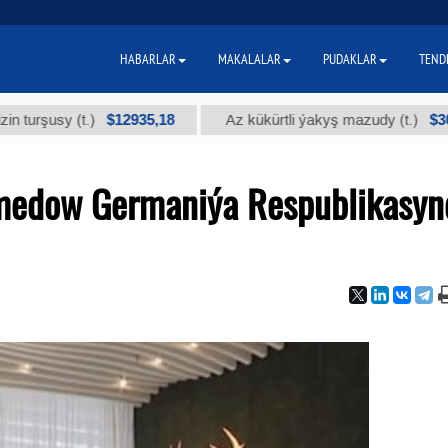
HABARLAR
MAKALALAR
PUDAKLAR
TEND
$12935,18
$300
usy (t.)
Az kükürtli ýakyş mazudy (t.)
medow Germaniýa Respublikasyn