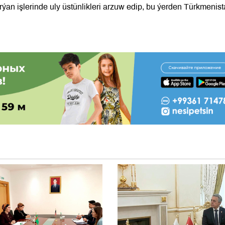
ýan işlerinde uly üstünlikleri arzuw edip, bu ýerden Türkmenis