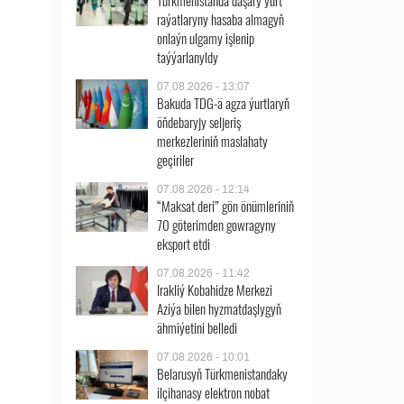
Türkmenistanda daşary ýurt
raýatlaryny hasaba almagyň
onlaýn ulgamy işlenip
taýýarlanyldy
07.08.2026 - 13:07
Bakuda TDG-ä agza ýurtlaryň
öňdebaryjy seljeriş
merkezleriniň maslahaty
geçiriler
07.08.2026 - 12:14
“Maksat deri” gön önümleriniň
70 göterimden gowragyny
eksport etdi
07.08.2026 - 11:42
Irakliý Kobahidze Merkezi
Aziýa bilen hyzmatdaşlygyň
ähmiýetini belledi
07.08.2026 - 10:01
Belarusyň Türkmenistandaky
ilçihanasy elektron nobat