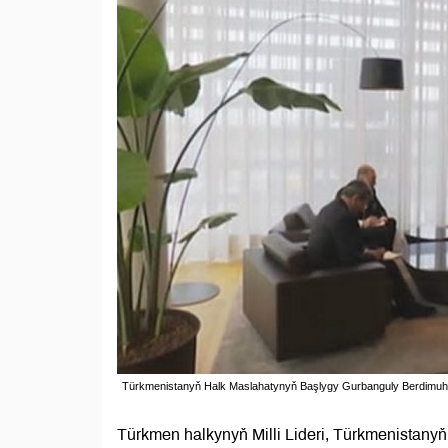
Türkmenistanyň Halk Maslahatynyň Başlygy Gurbanguly Berdimuh
Türkmen halkynyň Milli Lideri, Türkmenista