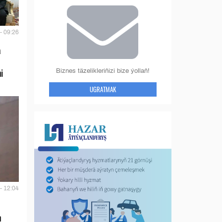
- 09:26
a
Biznes täzelikleriňizi bize ýollaň!
i
UGRATMAK
- 12:04
n