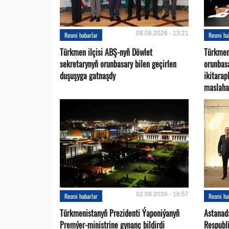
08.08.2026 - 13:21
Resmi habarlar
Resmi ha
Türkmen ilçisi ABŞ-nyň Döwlet
Türkmen
sekretarynyň orunbasary bilen geçirlen
orunbas
duşuşyga gatnaşdy
ikitara
maslaha
02.08.2026 - 16:57
Resmi habarlar
Resmi ha
Türkmenistanyň Prezidenti Ýaponiýanyň
Astanad
Premýer-ministrine gynanç bildirdi
Respubli