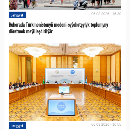
06.08.2026 - 16:30
Jemgyýet
Buharada Türkmenistanyň medeni-syýahatçylyk toplumyny
döretmek meýilleşdirilýär
06.08.2026 - 10:55
Jemgyýet