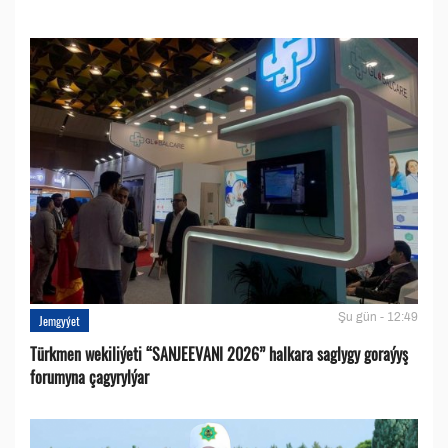
Şu gün - 12:49
Jemgyýet
Türkmen wekiliýeti “SANJEEVANI 2026” halkara saglygy goraýyş
forumyna çagyrylýar