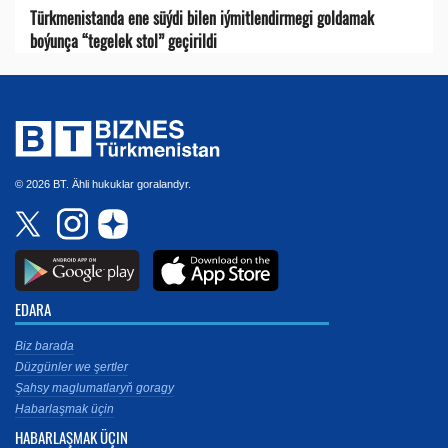
Türkmenistanda ene süýdi bilen iýmitlendirmegi goldamak
boýunça “tegelek stol” geçirildi
© 2026 BT. Ähli hukuklar goralandyr.
EDARA
Biz barada
Düzgünler we şertler
Şahsy maglumatlaryň goragy
Habarlaşmak üçin
HABARLAŞMAK ÜÇIN