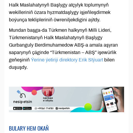
Halk Maslahatynyň Başlygy atçylyk toplumynyň
wekilleriniň özara hyzmatdaşlygy işjeňleşdirmek
boýunça teklipleriniň öwreniljekdigini aýtdy.
Mundan başga-da Türkmen halkynyň Milli Lideri,
Türkmenistanyň Halk Maslahatynyň Başlygy
Gurbanguly Berdimuhamedow ABŞ-a amala aşyran
saparynyň çäginde “Türkmenistan – ABŞ” işewürlik
geňeşiniň
Ýerine ýetiriji direktory Erik Stýuart
bilen
duşuşdy.
BULARY HEM OKAŇ