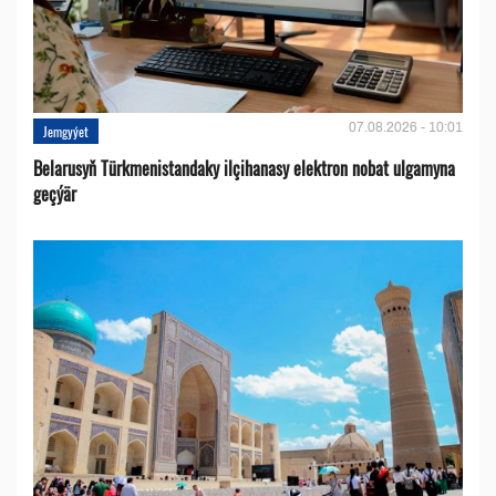
07.08.2026 - 10:01
Jemgyýet
Belarusyň Türkmenistandaky ilçihanasy elektron nobat ulgamyna
geçýär