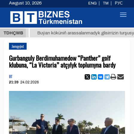
Awgust 10, 2026
ENG
TM
РУС
Toggl
navig
ТМТ
$1
TDHÇMB
Buýan köküniň arassalanmadyk glisirrizin turşusy (t.)
Jemgyýet
Gurbanguly Berdimuhamedow “Panther” golf
klubuna, “La Victoria” atçylyk toplumyna bardy
BT
21:39
24.02.2026