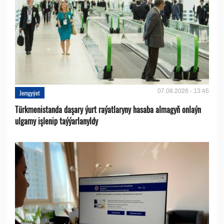
07.08.2026 - 13:45
Jemgyýet
Türkmenistanda daşary ýurt raýatlaryny hasaba almagyň onlaýn
ulgamy işlenip taýýarlanyldy