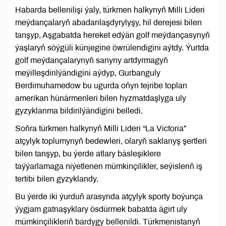
Habarda bellenilişi ýaly, türkmen halkynyň Milli Lideri
meýdançalaryň abadanlaşdyrylyşy, hil derejesi bilen
tanşyp, Aşgabatda hereket edýän golf meýdançasynyň
ýaşlaryň söýgüli künjegine öwrülendigini aýtdy. Ýurtda
golf meýdançalarynyň sanyny artdyrmagyň
meýilleşdirilýändigini aýdyp, Gurbanguly
Berdimuhamedow bu ugurda oňyn tejribe toplan
amerikan hünärmenleri bilen hyzmatdaşlyga uly
gyzyklanma bildirilýändigini belledi.
Soňra türkmen halkynyň Milli Lideri “La Victoria”
atçylyk toplumynyň bedewleri, olaryň saklanyş şertleri
bilen tanşyp, bu ýerde atlary bäsleşiklere
taýýarlamaga niýetlenen mümkinçilikler, seýisleriň iş
tertibi bilen gyzyklandy.
Bu ýerde iki ýurduň arasynda atçylyk sporty boýunça
ýygjam gatnaşyklary ösdürmek babatda ägirt uly
mümkinçilikleriň bardygy bellenildi. Türkmenistanyň