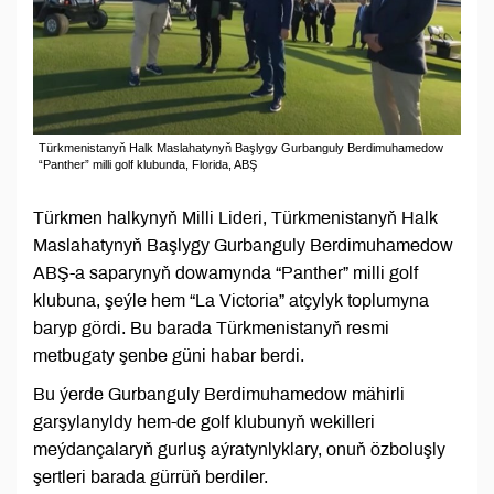
Türkmenistanyň Halk Maslahatynyň Başlygy Gurbanguly Berdimuhamedow
“Panther” milli golf klubunda, Florida, ABŞ
Türkmen halkynyň Milli Lideri, Türkmenistanyň Halk
Maslahatynyň Başlygy Gurbanguly Berdimuhamedow
ABŞ-a saparynyň dowamynda “Panther” milli golf
klubuna, şeýle hem “La Victoria” atçylyk toplumyna
baryp gördi. Bu barada Türkmenistanyň resmi
metbugaty şenbe güni habar berdi.
Bu ýerde Gurbanguly Berdimuhamedow mähirli
garşylanyldy hem-de golf klubunyň wekilleri
meýdançalaryň gurluş aýratynlyklary, onuň özboluşly
şertleri barada gürrüň berdiler.