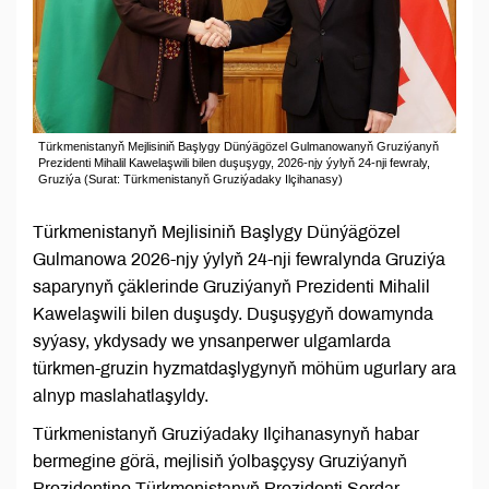
Türkmenistanyň Mejlisiniň Başlygy Dünýägözel Gulmanowanyň Gruziýanyň
Prezidenti Mihalil Kawelaşwili bilen duşuşygy, 2026-njy ýylyň 24-nji fewraly,
Gruziýa (Surat: Türkmenistanyň Gruziýadaky Ilçihanasy)
Türkmenistanyň Mejlisiniň Başlygy Dünýägözel
Gulmanowa 2026-njy ýylyň 24-nji fewralynda Gruziýa
saparynyň çäklerinde Gruziýanyň Prezidenti Mihalil
Kawelaşwili bilen duşuşdy. Duşuşygyň dowamynda
syýasy, ykdysady we ynsanperwer ulgamlarda
türkmen-gruzin hyzmatdaşlygynyň möhüm ugurlary ara
alnyp maslahatlaşyldy.
Türkmenistanyň Gruziýadaky Ilçihanasynyň habar
bermegine görä, mejlisiň ýolbaşçysy Gruziýanyň
Prezidentine Türkmenistanyň Prezidenti Serdar