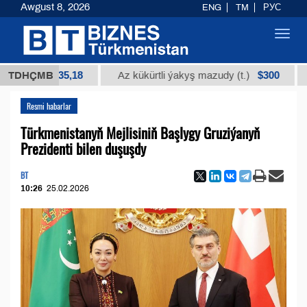
Awgust 8, 2026
ENG
TM
РУС
Toggl
navig
$12935,18
$300
TDHÇMB
Az kükürtli ýakyş mazudy (t.)
"А" ky
Resmi habarlar
Türkmenistanyň Mejlisiniň Başlygy Gruziýanyň
Prezidenti bilen duşuşdy
BT
10:26
25.02.2026