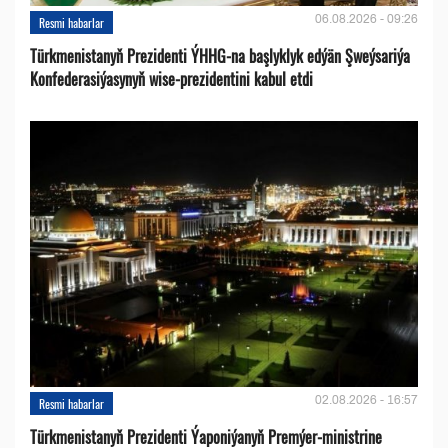
06.08.2026 - 09:26
Resmi habarlar
Türkmenistanyň Prezidenti ÝHHG-na başlyklyk edýän Şweýsariýa
Konfederasiýasynyň wise-prezidentini kabul etdi
02.08.2026 - 16:57
Resmi habarlar
Türkmenistanyň Prezidenti Ýaponiýanyň Premýer-ministrine