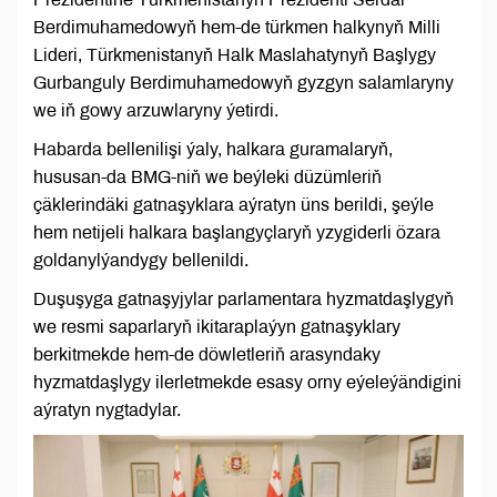
Berdimuhamedowyň hem-de türkmen halkynyň Milli
Lideri, Türkmenistanyň Halk Maslahatynyň Başlygy
Gurbanguly Berdimuhamedowyň gyzgyn salamlaryny
we iň gowy arzuwlaryny ýetirdi.
Habarda bellenilişi ýaly, halkara guramalaryň,
hususan-da BMG-niň we beýleki düzümleriň
çäklerindäki gatnaşyklara aýratyn üns berildi, şeýle
hem netijeli halkara başlangyçlaryň yzygiderli özara
goldanylýandygy bellenildi.
Duşuşyga gatnaşyjylar parlamentara hyzmatdaşlygyň
we resmi saparlaryň ikitaraplaýyn gatnaşyklary
berkitmekde hem-de döwletleriň arasyndaky
hyzmatdaşlygy ilerletmekde esasy orny eýeleýändigini
aýratyn nygtadylar.