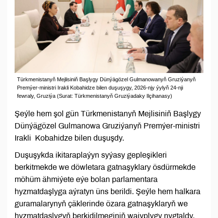
Türkmenistanyň Mejlisiniň Başlygy Dünýägözel Gulmanowanyň Gruziýanyň
Premýer-ministri Irakli Kobahidze bilen duşuşygy, 2026-njy ýylyň 24-nji
fewraly, Gruziýa (Surat: Türkmenistanyň Gruziýadaky Ilçihanasy)
Şeýle hem şol gün Türkmenistanyň Mejlisiniň Başlygy
Dünýägözel Gulmanowa Gruziýanyň Premýer-ministri
Irakli Kobahidze bilen duşuşdy.
Duşuşykda ikitaraplaýyn syýasy gepleşikleri
berkitmekde we döwletara gatnaşyklary ösdürmekde
möhüm ähmiýete eýe bolan parlamentara
hyzmatdaşlyga aýratyn üns berildi. Şeýle hem halkara
guramalarynyň çäklerinde özara gatnaşyklaryň we
hyzmatdaşlygyň berkidilmeginiň wajyplygy nygtaldy.