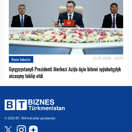
31.07.2026 - 19:23
Resmi habarlar
Gyrgyzystanyň Prezidenti Merkezi Aziýa üçin bitewi syýahatçylyk
wizasyny teklip etdi
© 2026 BT. Ähli hukuklar goralandyr.