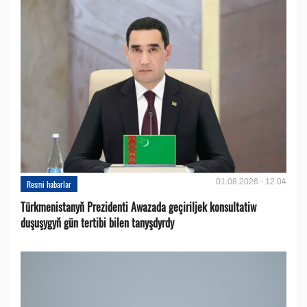
01.08.2026 - 12:04
Resmi habarlar
Türkmenistanyň Prezidenti Awazada geçiriljek konsultatiw
duşuşygyň gün tertibi bilen tanyşdyrdy