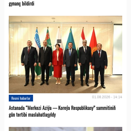
gynanç bildirdi
01.08.2026 - 14:14
Resmi habarlar
Astanada “Merkezi Aziýa — Koreýa Respublikasy” sammitiniň
gün tertibi maslahatlaşyldy