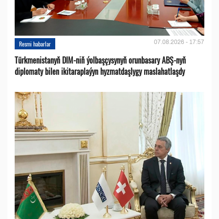
07.08.2026 - 17:57
Resmi habarlar
Türkmenistanyň DIM-niň ýolbaşçysynyň orunbasary ABŞ-nyň
diplomaty bilen ikitaraplaýyn hyzmatdaşlygy maslahatlaşdy