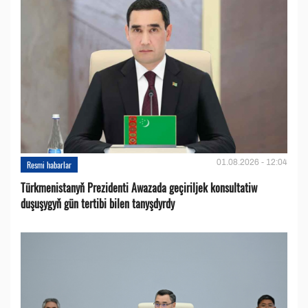
01.08.2026 - 12:04
Resmi habarlar
Türkmenistanyň Prezidenti Awazada geçiriljek konsultatiw
duşuşygyň gün tertibi bilen tanyşdyrdy