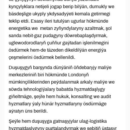
kynçylyklara netijeli jogap berip bilýän, durnukly we
bäsdeşlige ukyply ykdysadyýeti kemala getirmegi
teklip etdi. Esasy ileri tutulýan ugurlar hökmünde
energetika we metan zyňyndylaryny azaltmak, şol
sanda nebit-gaz pudagyny döwrebaplaşdyrmak,
uglewodorodlaryň çuňňur gaýtadan işlenilmegini
ösdürmek hem-de täzeden dikeldilýän energiýa
çeşmelerini ösdürmek bellenildi.
Duşuşygyň barşynda dünýäniň öňdebaryjy maliýe
merkezleriniň biri hökmünde Londonyň
mümkinçiliklerinden peýdalanmak arkaly maliýe we
söwda tehnologiýalary babatda hyzmatdaşlygy
giňeltmäge, şeýle hem hukuk, konsalting we audit
hyzmatlary ýaly hünär hyzmatlaryny ösdürmäge
aýratyn üns berildi.
Şeýle hem duşuşyga gatnaşyjylar ulag-logistika
hyzmatdaşlygyny pugtalandyrmak we sebitiň üstaşyr