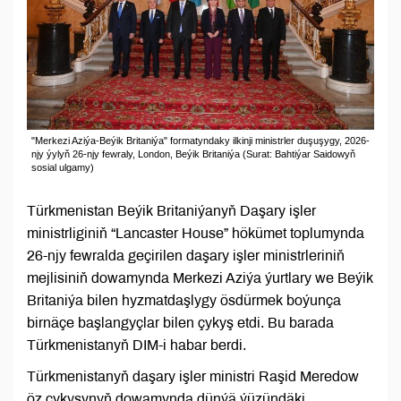
"Merkezi Aziýa-Beýik Britaniýa" formatyndaky ilkinji ministrler duşuşygy, 2026-
njy ýylyň 26-njy fewraly, London, Beýik Britaniýa (Surat: Bahtiýar Saidowyň
sosial ulgamy)
Türkmenistan Beýik Britaniýanyň Daşary işler
ministrliginiň “Lancaster House” hökümet toplumynda
26-njy fewralda geçirilen daşary işler ministrleriniň
mejlisiniň dowamynda Merkezi Aziýa ýurtlary we Beýik
Britaniýa bilen hyzmatdaşlygy ösdürmek boýunça
birnäçe başlangyçlar bilen çykyş etdi. Bu barada
Türkmenistanyň DIM-i habar berdi.
Türkmenistanyň daşary işler ministri Raşid Meredow
öz çykyşynyň dowamynda dünýä ýüzündäki