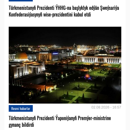
Türkmenistanyň Prezidenti ÝHHG-na başlyklyk edýän Şweýsariýa
Konfederasiýasynyň wise-prezidentini kabul etdi
02.08.2026 - 16:57
Resmi habarlar
Türkmenistanyň Prezidenti Ýaponiýanyň Premýer-ministrine
gynanç bildirdi