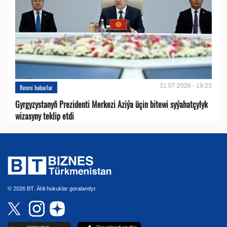
31.07.2026 - 19:23
Resmi habarlar
Gyrgyzystanyň Prezidenti Merkezi Aziýa üçin bitewi syýahatçylyk
wizasyny teklip etdi
© 2026 BT. Ähli hukuklar goralandyr.