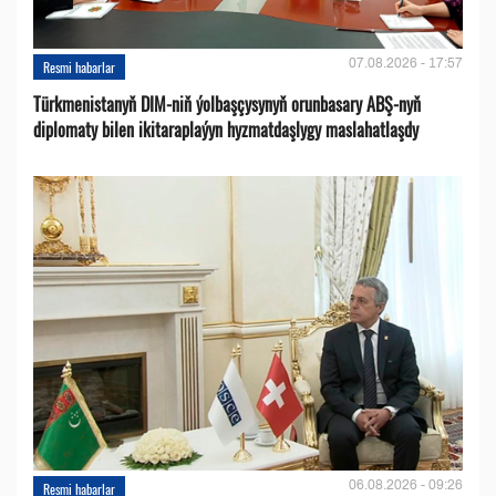
07.08.2026 - 17:57
Resmi habarlar
Türkmenistanyň DIM-niň ýolbaşçysynyň orunbasary ABŞ-nyň
diplomaty bilen ikitaraplaýyn hyzmatdaşlygy maslahatlaşdy
06.08.2026 - 09:26
Resmi habarlar