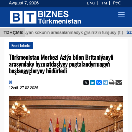
Awgust 7, 2026
ENG
TM
РУС
Toggl
navig
$12935,1
TDHÇMB
Buýan köküniň arassalanmadyk glisirrizin turşusy (t.)
Resmi habarlar
Türkmenistan Merkezi Aziýa bilen Britaniýanyň
arasyndaky hyzmatdaşlygy pugtalandyrmagyň
başlangyçlaryny hödürledi
BT
12:49
27.02.2026