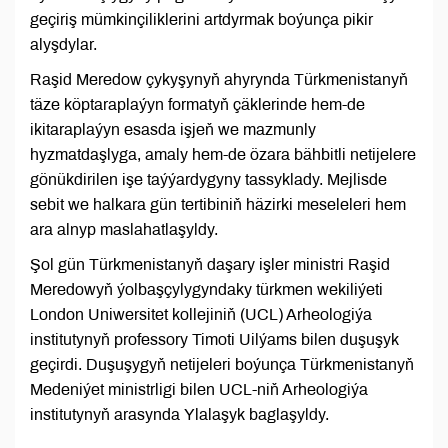
geçiriş mümkinçiliklerini artdyrmak boýunça pikir
alyşdylar.
Raşid Meredow çykyşynyň ahyrynda Türkmenistanyň
täze köptaraplaýyn formatyň çäklerinde hem-de
ikitaraplaýyn esasda işjeň we mazmunly
hyzmatdaşlyga, amaly hem-de özara bähbitli netijelere
gönükdirilen işe taýýardygyny tassyklady. Mejlisde
sebit we halkara gün tertibiniň häzirki meseleleri hem
ara alnyp maslahatlaşyldy.
Şol gün Türkmenistanyň daşary işler ministri Raşid
Meredowyň ýolbaşçylygyndaky türkmen wekiliýeti
London Uniwersitet kollejiniň (UCL) Arheologiýa
institutynyň professory Timoti Uilýams bilen duşuşyk
geçirdi. Duşuşygyň netijeleri boýunça Türkmenistanyň
Medeniýet ministrligi bilen UCL-niň Arheologiýa
institutynyň arasynda Ylalaşyk baglaşyldy.