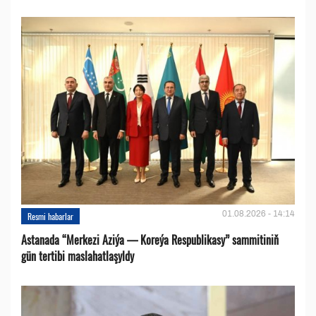
01.08.2026 - 14:14
Resmi habarlar
Astanada “Merkezi Aziýa — Koreýa Respublikasy” sammitiniň
gün tertibi maslahatlaşyldy