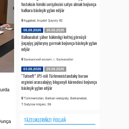
fostoksin himiki serişdesini satyn almak boýunça
halkara bäsleşik yglan edýär
Aşgabat, Arçabil Şaýoly 92
06.08.2026
26.08.2026
Balkanabat şäher häkimligi kottej görnüşli
ýaşaýyş jaýlaryny gurmak boýunça bäsleşik yglan
edýär
Балканский велаят, г. Балканабат
03.08.2026
28.08.2026
“Tatneft” JPJ-niň Türkmenistandaky buraw
erginini arassalaýyş blogunyň kärendesi boýunça
bäsleşik yglan edýär
gurda
Türkmenistan, Balkan welaýaty, Balkanabat,
T.Satylow köçesi, 59
TÄZELIKLERIŇIZI ÝOLLAŇ
oýunça