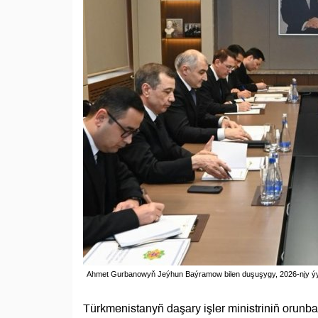
Ahmet Gurbanowyň Jeýhun Baýramow bilen duşuşygy, 2026-njy ýyly
Türkmenistanyñ daşary işler ministriniň oru