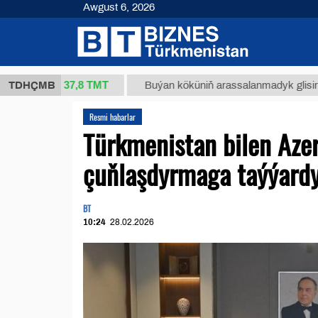
Awgust 6, 2026
37,8 ТМТ
.)
TDHÇMB
Buýan köküniň arassalanmadyk glisirrizin turşusy
Resmi habarlar
Türkmenistan bilen Aze
çuňlaşdyrmaga taýýardy
BT
10:24
28.02.2026