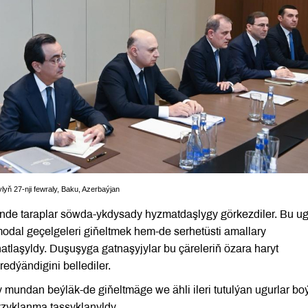
ň 27-nji fewraly, Baku, Azerbaýjan
nde taraplar söwda-ykdysady hyzmatdaşlygy görkezdiler. Bu u
modal geçelgeleri giňeltmek hem-de serhetüsti amallary
tlaşyldy. Duşuşyga gatnaşyjylar bu çäreleriň özara haryt
edýändigini bellediler.
y mundan beýläk-de giňeltmäge we ähli ileri tutulýan ugurlar b
zyklanma tassyklanyldy.