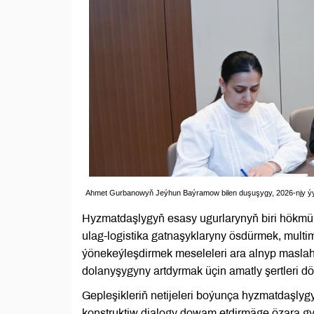
Ahmet Gurbanowyň Jeýhun Baýramow bilen duşuşygy, 2026-njy ýyly
Hyzmatdaşlygyň esasy ugurlarynyň biri hökmü
ulag-logistika gatnaşyklaryny ösdürmek, multi
ýönekeýleşdirmek meseleleri ara alnyp maslaha
dolanyşygyny artdyrmak üçin amatly şertleri dör
Gepleşikleriň netijeleri boýunça hyzmatdaşlyg
konstruktiw dialogy dowam etdirmäge özara gy