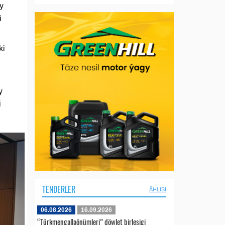
y
i
ki
y
i
TENDERLER
ÄHLISI
06.08.2026
16.09.2026
“Türkmengallaönümleri” döwlet birleşigi