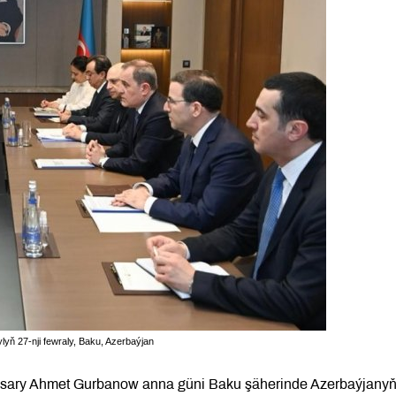
ň 27-nji fewraly, Baku, Azerbaýjan
nbasary Ahmet Gurbanow anna güni Baku şäherinde Azerbaýjany