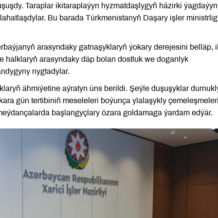
uşuşdy. Taraplar ikitaraplaýyn hyzmatdaşlygyñ häzirki ýagdaýyn
lahatlaşdylar. Bu barada Türkmenistanyň Daşary işler ministrlig
baýjanyň arasyndaky gatnaşyklaryň ýokary derejesini belläp, i
nde halklaryň arasyndaky däp bolan dostluk we doganlyk
ndygyny nygtadylar.
klaryň ähmiýetine aýratyn üns berildi. Şeýle duşuşyklar durnukl
ara gün tertibiniň meseleleri boýunça ylalaşykly çemeleşmeler
 meýdançalarda başlangyçlary özara goldamaga ýardam edýär.