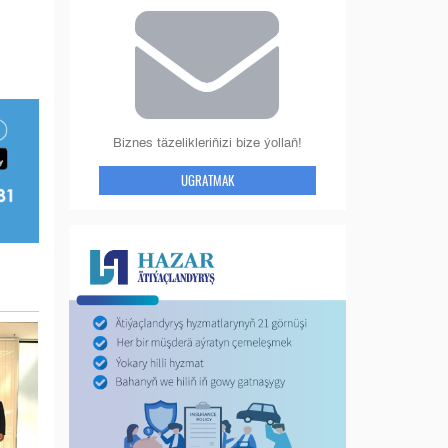
Biznes täzelikleriňizi bize ýollaň!
UGRATMAK