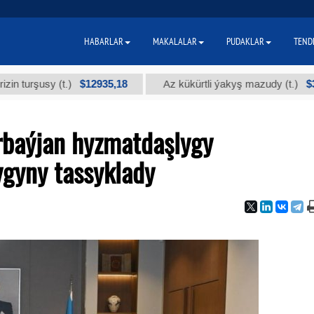
HABARLAR
MAKALALAR
PUDAKLAR
TEND
$12935,18
$300
 (t.)
Az kükürtli ýakyş mazudy (t.)
rbaýjan hyzmatdaşlygy
gyny tassyklady