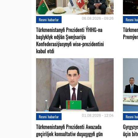
06.08.2026 - 09:26
Resmi habarlar
Resmi ha
Türkmenistanyň Prezidenti ÝHHG-na
Türkmen
başlyklyk edýän Şweýsariýa
Premýer-
Konfederasiýasynyň wise-prezidentini
kabul etdi
01.08.2026 - 12:04
Resmi habarlar
Resmi ha
Türkmenistanyň Prezidenti Awazada
Gyrgyzy
geçiriljek konsultatiw duşuşygyň gün
üçin bit