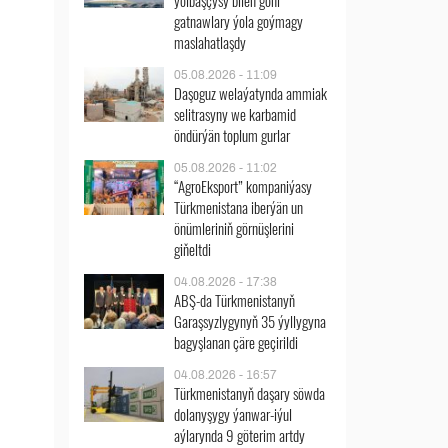
ýolbaşçysy bilen göni
gatnawlary ýola goýmagy
maslahatlaşdy
05.08.2026 - 11:09
Daşoguz welaýatynda ammiak
selitrasyny we karbamid
öndürýän toplum gurlar
05.08.2026 - 11:02
“AgroEksport” kompaniýasy
Türkmenistana iberýän un
önümleriniň görnüşlerini
giňeltdi
04.08.2026 - 17:38
ABŞ-da Türkmenistanyň
Garaşsyzlygynyň 35 ýyllygyna
bagyşlanan çäre geçirildi
04.08.2026 - 16:57
Türkmenistanyň daşary söwda
dolanyşygy ýanwar-iýul
aýlarynda 9 göterim artdy
ň