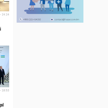
- 14:14
i
- 18:53
gol