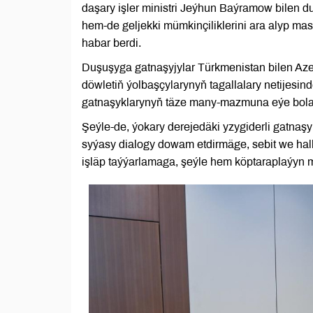
daşary işler ministri Jeýhun Baýramow bilen d
hem-de geljekki mümkinçiliklerini ara alyp mas
habar berdi.
Duşuşyga gatnaşyjylar Türkmenistan bilen Azer
döwletiň ýolbaşçylarynyň tagallalary netijesi
gatnaşyklarynyň täze many-mazmuna eýe bola
Şeýle-de, ýokary derejedäki yzygiderli gatnaşy
syýasy dialogy dowam etdirmäge, sebit we halk
işläp taýýarlamaga, şeýle hem köptaraplaýyn