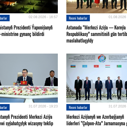
02.08.2026 - 16:57
01.08.2026 
barlar
Resmi habarlar
istanyň Prezidenti Ýaponiýanyň
Astanada “Merkezi Aziýa — Koreýa
ministrine gynanç bildirdi
Respublikasy” sammitiniň gün tertib
maslahatlaşyldy
31.07.2026 - 19:23
31.07.2026 
barlar
Resmi habarlar
stanyň Prezidenti Merkezi Aziýa
Merkezi Aziýanyň we Azerbaýjanyň
ewi syýahatçylyk wizasyny teklip
liderleri “Çolpon-Ata” Jarnamasyna 