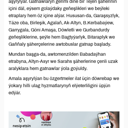
aşyrylýar. Gatnawlaryň gerimi diňe bir Tejen şäheriniň
içini däl, eýsem golaýdaky geňeşlikleri we beýleki
etraplary hem öz içine alýar. Hususan-da, Garaşsyzlyk,
Täze oba, Birleşik, Agalaň, Ak-Altyn, B.Kerbabaýew,
Garrygala, Göni Amaşa, Döwletli we Gurbandurdy
geňeşliklerine, şeýle hem Bagtyýarlyk, Bitaraplyk we
Gaňňaly şäherçelerine awtobuslar gatnap başlady.
Mundan başga-da, awtomenzilden Babadaýhan
etrabyna, Altyn-Asyr we Sarahs şäherlerine çenli uzak
aralyklara hem gatnawlar ýola goýuldy.
Amala aşyrylýan bu özgertmeler ilat üçin döwrebap we
ýokary hilli ulag hyzmatlarynyň elýeterliligini üpjün
edýär.