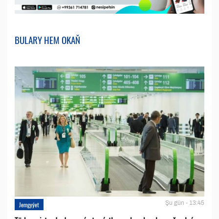
BULARY HEM OKAŇ
Şu gün - 13:45
Jemgyýet