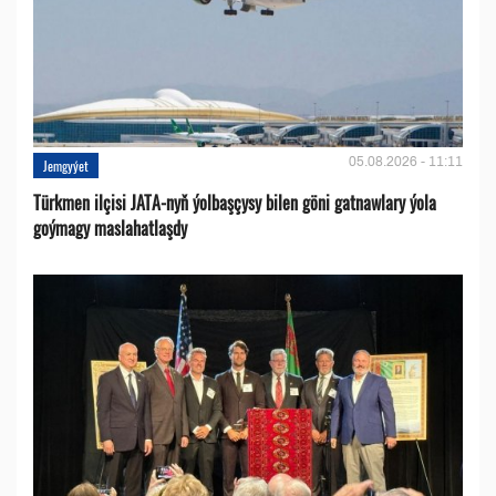
05.08.2026 - 11:11
Jemgyýet
Türkmen ilçisi JATA-nyň ýolbaşçysy bilen göni gatnawlary ýola
goýmagy maslahatlaşdy