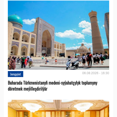
06.08.2026 - 16:30
Jemgyýet
Buharada Türkmenistanyň medeni-syýahatçylyk toplumyny
döretmek meýilleşdirilýär