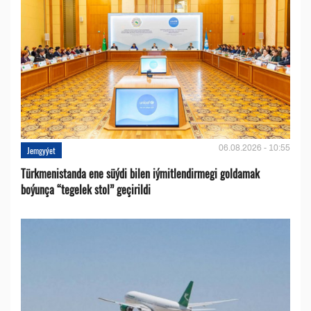
06.08.2026 - 10:55
Jemgyýet
Türkmenistanda ene süýdi bilen iýmitlendirmegi goldamak
boýunça “tegelek stol” geçirildi