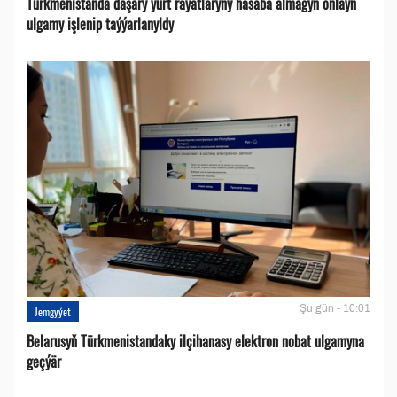
Türkmenistanda daşary ýurt raýatlaryny hasaba almagyň onlaýn
ulgamy işlenip taýýarlanyldy
Şu gün - 10:01
Jemgyýet
Belarusyň Türkmenistandaky ilçihanasy elektron nobat ulgamyna
geçýär