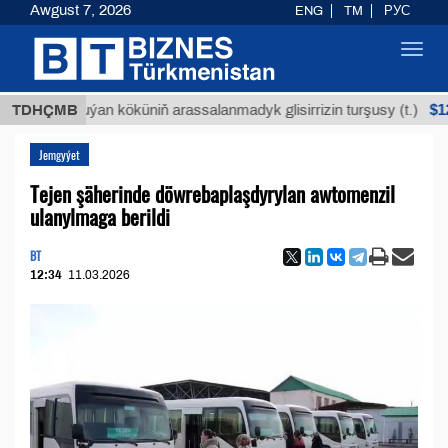
Awgust 7, 2026
ENG
TM
РУС
Toggl
navig
$12935,1
TDHÇMB
Buýan köküniň arassalanmadyk glisirrizin turşusy (t.)
Jemgyýet
Tejen şäherinde döwrebaplaşdyrylan awtomenzil
ulanylmaga berildi
BT
12:34
11.03.2026