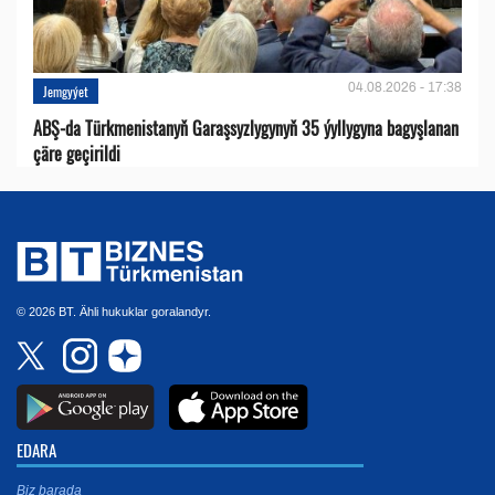
04.08.2026 - 17:38
Jemgyýet
ABŞ-da Türkmenistanyň Garaşsyzlygynyň 35 ýyllygyna bagyşlanan
çäre geçirildi
© 2026 BT. Ähli hukuklar goralandyr.
EDARA
Biz barada