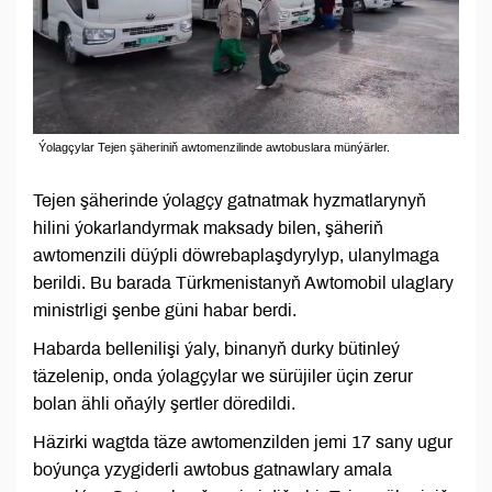
Ýolagçylar Tejen şäheriniň awtomenzilinde awtobuslara münýärler.
Tejen şäherinde ýolagçy gatnatmak hyzmatlarynyň
hilini ýokarlandyrmak maksady bilen, şäheriň
awtomenzili düýpli döwrebaplaşdyrylyp, ulanylmaga
berildi. Bu barada Türkmenistanyň Awtomobil ulaglary
ministrligi şenbe güni habar berdi.
Habarda bellenilişi ýaly, binanyň durky bütinleý
täzelenip, onda ýolagçylar we sürüjiler üçin zerur
bolan ähli oňaýly şertler döredildi.
Häzirki wagtda täze awtomenzilden jemi 17 sany ugur
boýunça yzygiderli awtobus gatnawlary amala