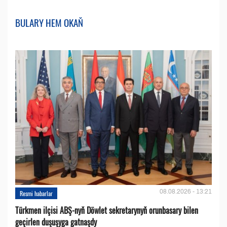
BULARY HEM OKAŇ
08.08.2026 - 13:21
Resmi habarlar
Türkmen ilçisi ABŞ-nyň Döwlet sekretarynyň orunbasary bilen
geçirlen duşuşyga gatnaşdy