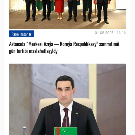
01.08.2026 - 14:14
Resmi habarlar
Astanada “Merkezi Aziýa — Koreýa Respublikasy” sammitiniň
gün tertibi maslahatlaşyldy