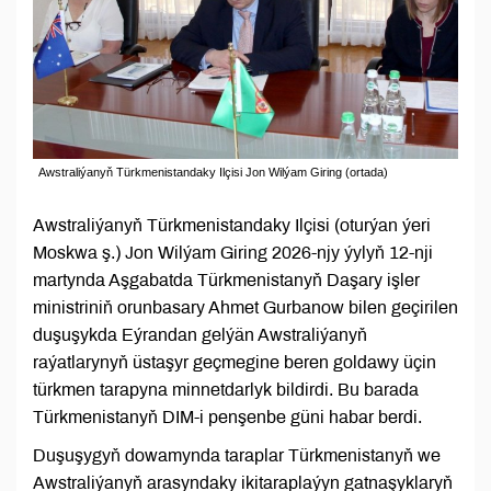
Awstraliýanyň Türkmenistandaky Ilçisi Jon Wilýam Giring (ortada)
Awstraliýanyň Türkmenistandaky Ilçisi (oturýan ýeri
Moskwa ş.) Jon Wilýam Giring 2026-njy ýylyň 12-nji
martynda Aşgabatda Türkmenistanyň Daşary işler
ministriniň orunbasary Ahmet Gurbanow bilen geçirilen
duşuşykda Eýrandan gelýän Awstraliýanyň
raýatlarynyň üstaşyr geçmegine beren goldawy üçin
türkmen tarapyna minnetdarlyk bildirdi. Bu barada
Türkmenistanyň DIM-i penşenbe güni habar berdi.
Duşuşygyň dowamynda taraplar Türkmenistanyň we
Awstraliýanyň arasyndaky ikitaraplaýyn gatnaşyklaryň