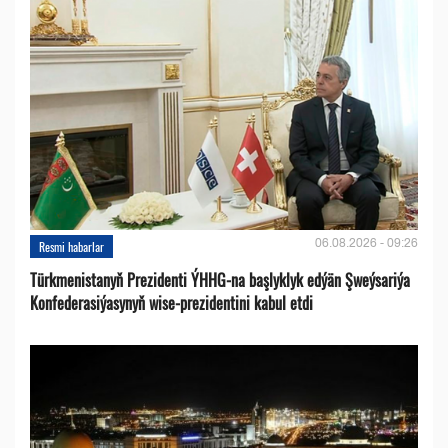
06.08.2026 - 09:26
Resmi habarlar
Türkmenistanyň Prezidenti ÝHHG-na başlyklyk edýän Şweýsariýa
Konfederasiýasynyň wise-prezidentini kabul etdi