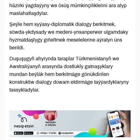
häzirki ýagdaýyny we ösüş mümkinçiliklerini ara alyp
maslahatlaşdylar.
Şeýle hem syýasy-diplomatik dialogy berkitmek,
söwda-ykdysady we medeni-ynsanperwer ulgamdaky
hyzmatdaşlygy giňeltmek meselelerine aýratyn üns
berildi.
Duşuşygyň ahyrynda taraplar Türkmenistanyň we
Awstraliýanyň arasynda dostlukly gatnaşyklary
mundan beýläk hem berkitmäge gönükdirilen
konstruktiw dialogy dowam etdirmäge taýýardyklaryny
tassykladylar.