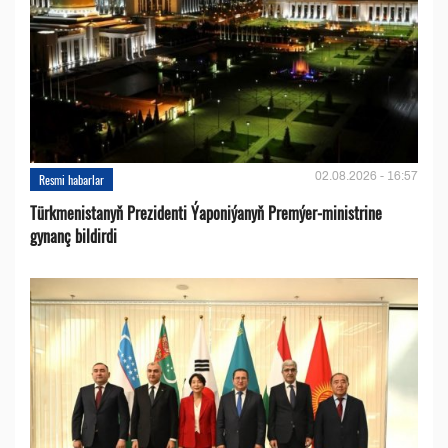
02.08.2026 - 16:57
Resmi habarlar
Türkmenistanyň Prezidenti Ýaponiýanyň Premýer-ministrine
gynanç bildirdi