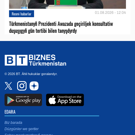
01.08.2026 - 12:04
Resmi habarlar
Türkmenistanyň Prezidenti Awazada geçiriljek konsultatiw
duşuşygyň gün tertibi bilen tanyşdyrdy
© 2026 BT. Ähli hukuklar goralandyr.
EDARA
Biz barada
Düzgünler we şertler