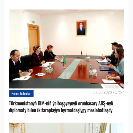
07.08.2026 - 17:57
Resmi habarlar
Türkmenistanyň DIM-niň ýolbaşçysynyň orunbasary ABŞ-nyň
diplomaty bilen ikitaraplaýyn hyzmatdaşlygy maslahatlaşdy