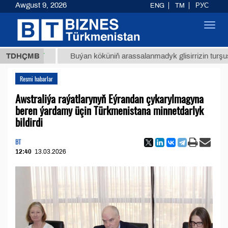
Awgust 9, 2026
ENG
TM
РУС
Toggl
navig
8 ТМТ
TDHÇMB
Buýan köküniň arassalanmadyk glisirrizin turşusy (t.)
Resmi habarlar
Awstraliýa raýatlarynyň Eýrandan çykarylmagyna
beren ýardamy üçin Türkmenistana minnetdarlyk
bildirdi
BT
12:40
13.03.2026