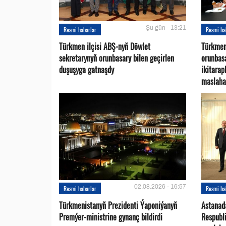
Şu gün - 13:21
Resmi habarlar
Resmi ha
Türkmen ilçisi ABŞ-nyň Döwlet
Türkmen
sekretarynyň orunbasary bilen geçirlen
orunbas
duşuşyga gatnaşdy
ikitara
maslaha
02.08.2026 - 16:57
Resmi habarlar
Resmi ha
Türkmenistanyň Prezidenti Ýaponiýanyň
Astanad
Premýer-ministrine gynanç bildirdi
Respubli