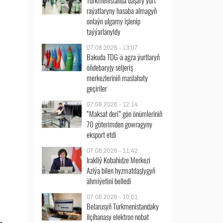
Türkmenistanda daşary ýurt
raýatlaryny hasaba almagyň
onlaýn ulgamy işlenip
taýýarlanyldy
07.08.2026 - 13:07
Bakuda TDG-ä agza ýurtlaryň
öňdebaryjy seljeriş
merkezleriniň maslahaty
geçiriler
07.08.2026 - 12:14
“Maksat deri” gön önümleriniň
70 göterimden gowragyny
eksport etdi
07.08.2026 - 11:42
Irakliý Kobahidze Merkezi
Aziýa bilen hyzmatdaşlygyň
ähmiýetini belledi
07.08.2026 - 10:01
Belarusyň Türkmenistandaky
ilçihanasy elektron nobat