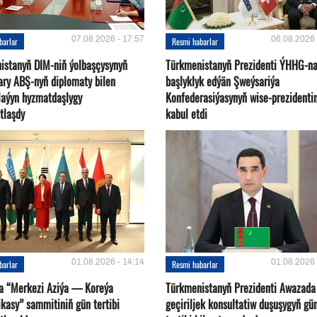
07.08.2026 - 17:57
06.08.2026 
barlar
Resmi habarlar
istanyň DIM-niň ýolbaşçysynyň
Türkmenistanyň Prezidenti ÝHHG-n
ary ABŞ-nyň diplomaty bilen
başlyklyk edýän Şweýsariýa
plaýyn hyzmatdaşlygy
Konfederasiýasynyň wise-prezidentin
tlaşdy
kabul etdi
01.08.2026 - 14:14
01.08.2026 
barlar
Resmi habarlar
a “Merkezi Aziýa — Koreýa
Türkmenistanyň Prezidenti Awazada
kasy” sammitiniň gün tertibi
geçiriljek konsultatiw duşuşygyň gü