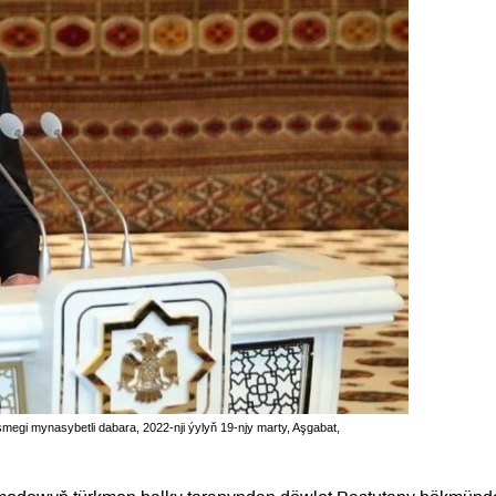
egi mynasybetli dabara, 2022-nji ýylyň 19-njy marty, Aşgabat,