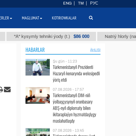
ENG
TM
РУС
ERLER
MAGLUMAT
KOTIROWKALAR
$86 000
А" kysymly tehniki ýody (t.)
Natriý hlorly (nahar duzy
HABARLAR
ÄHLISI
Şu gün - 11:23
Türkmenistanyň Prezidenti
Hazaryň kenarynda welosipedli
ýöriş etdi
07.08.2026 - 17:57
Türkmenistanyň DIM-niň
ýolbaşçysynyň orunbasary
ABŞ-nyň diplomaty bilen
ikitaraplaýyn hyzmatdaşlygy
maslahatlaşdy
07.08.2026 - 13:45