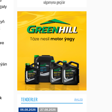
e
ulgamyna geçýär
gaty
wyň
k
 we
şýän
yk
TENDERLER
ÄHLISI
06.08.2026
27.08.2026