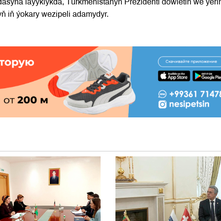
asyna laýyklykda, Türkmenistanyň Prezidenti döwletiň we ýeri
nyň iň ýokary wezipeli adamydyr.