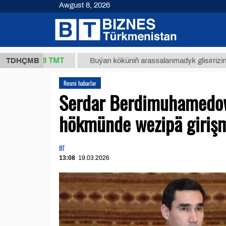
Awgust 8, 2026
37,8 ТМТ
TDHÇMB
Buýan köküniň arassalanmadyk glisirrizin turşusy 
Resmi habarlar
Serdar Berdimuhamedow
hökmünde wezipä girişm
BT
13:08
19.03.2026