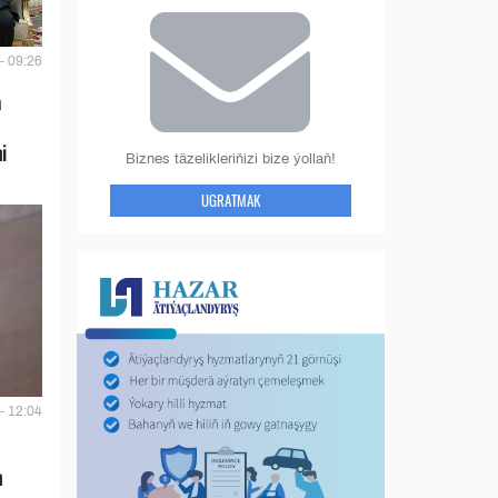
- 09:26
a
i
Biznes täzelikleriňizi bize ýollaň!
UGRATMAK
- 12:04
n