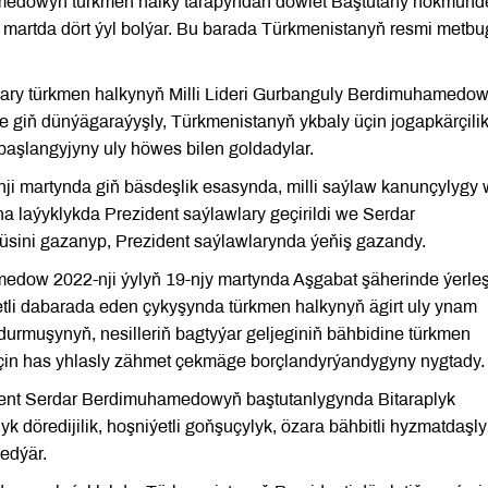
medowyň türkmen halky tarapyndan döwlet Baştutany hökmünd
 martda dört ýyl bolýar. Bu barada Türkmenistanyň resmi metbu
atlary türkmen halkynyň Milli Lideri Gurbanguly Berdimuhamedo
li we giň dünýägaraýyşly, Türkmenistanyň ykbaly üçin jogapkärçili
aşlangyjyny uly höwes bilen goldadylar.
nji martynda giň bäsdeşlik esasynda, milli saýlaw kanunçylygy
 laýyklykda Prezident saýlawlary geçirildi we Serdar
sini gazanyp, Prezident saýlawlarynda ýeňiş gazandy.
edow 2022-nji ýylyň 19-njy martynda Aşgabat şäherinde ýerle
li dabarada eden çykyşynda türkmen halkynyň ägirt uly ynam
 durmuşynyň, nesilleriň bagtyýar geljeginiň bähbidine türkmen
çin has yhlasly zähmet çekmäge borçlandyrýandygyny nygtady.
dent Serdar Berdimuhamedowyň baştutanlygynda Bitaraplyk
yk döredijilik, hoşniýetli goňşuçylyk, özara bähbitli hyzmatdaşl
edýär.