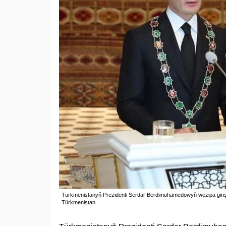
Türkmenistanyň Prezidenti Serdar Berdimuhamedowyň wezipä girişm
Türkmenistan