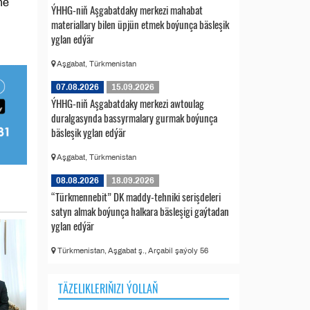
ne
ÝHHG-niň Aşgabatdaky merkezi mahabat
materiallary bilen üpjün etmek boýunça bäsleşik
yglan edýär
Aşgabat, Türkmenistan
07.08.2026
15.09.2026
ÝHHG-niň Aşgabatdaky merkezi awtoulag
duralgasynda bassyrmalary gurmak boýunça
bäsleşik yglan edýär
Aşgabat, Türkmenistan
08.08.2026
18.09.2026
“Türkmennebit” DK maddy-tehniki serişdeleri
satyn almak boýunça halkara bäsleşigi gaýtadan
yglan edýär
Türkmenistan, Aşgabat ş., Arçabil şaýoly 56
TÄZELIKLERIŇIZI ÝOLLAŇ