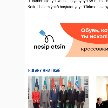
Türkmenistanyň Konstitusiýasynyň 68-nji madd
ýetiriji häkimiýetiň baştutanydyr, Türkmenista
BULARY HEM OKAŇ