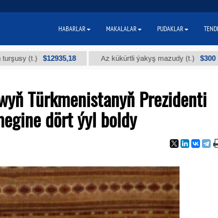
HABARLAR
MAKALALAR
PUDAKLAR
TEND
$12935,18
$300
(t.)
Az kükürtli ýakyş mazudy (t.)
"
yň Türkmenistanyň Prezidenti
egine dört ýyl boldy