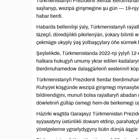
Türkmenistanyň Prezidenti Serdar Berdimuha
saýlanyp, wezipä girişmegine şu gün — 19-njy
habar berdi.
Habarda bellenilişi ýaly, Türkmenistanyň raý
täzeçil, döredijilikli pikirlenýän, ýokary bilim
çekmäge ukyply ýaş ýolbaşçylary öňe sürmek b
Şeýlelikde, Türkmenistanda 2022-nji ýylyň 12-
halkara hukugyň umumy ykrar edilen kadalaryna
Berdimuhamedow dalaşgärleriň sesleriniň köpü
Türkmenistanyň Prezidenti Serdar Berdimuham
Ruhyýet köşgünde wezipä girişmegi mynasybet
bildirendigini, munuň bolsa raýatlaryň abadan
döwletiniň gülläp ösmegi hem-de berkemegi ü
Häzirki wagtda Garaşsyz Türkmenistan Prezi
syýasatyny üstünlikli dowam etdirip, parahatçyl
ýörelgelerine ygrarlydygyny bütin dünýä äşgär 