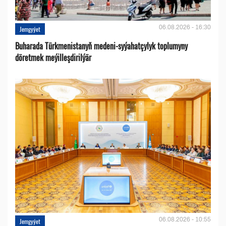
06.08.2026 - 16:30
Jemgyýet
Buharada Türkmenistanyň medeni-syýahatçylyk toplumyny
döretmek meýilleşdirilýär
06.08.2026 - 10:55
Jemgyýet