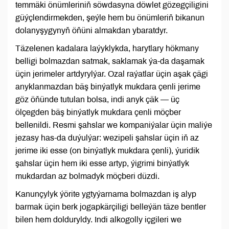
temmäki önümleriniň söwdasyna döwlet gözegçiligini
güýçlendirmekden, şeýle hem bu önümleriň bikanun
dolanyşygynyň öňüni almakdan ybaratdyr.
Täzelenen kadalara laýyklykda, harytlary hökmany
belligi bolmazdan satmak, saklamak ýa-da daşamak
üçin jerimeler artdyrylýar. Ozal raýatlar üçin aşak çägi
anyklanmazdan bäş binýatlyk mukdara çenli jerime
göz öňünde tutulan bolsa, indi anyk çäk — üç
ölçegden bäş binýatlyk mukdara çenli möçber
bellenildi. Resmi şahslar we kompaniýalar üçin maliýe
jezasy has-da duýulýar: wezipeli şahslar üçin iň az
jerime iki esse (on binýatlyk mukdara çenli), ýuridik
şahslar üçin hem iki esse artyp, ýigrimi binýatlyk
mukdardan az bolmadyk möçberi düzdi.
Kanunçylyk ýörite ygtyýarnama bolmazdan iş alyp
barmak üçin berk jogapkärçiligi belleýän täze bentler
bilen hem dolduryldy. Indi alkogolly içgileri we