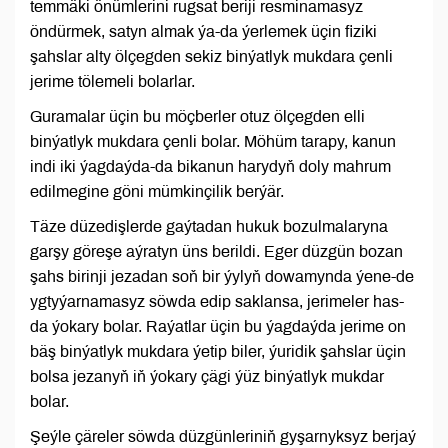
temmäki önümlerini rugsat beriji resminamasyz
öndürmek, satyn almak ýa-da ýerlemek üçin fiziki
şahslar alty ölçegden sekiz binýatlyk mukdara çenli
jerime tölemeli bolarlar.
Guramalar üçin bu möçberler otuz ölçegden elli
binýatlyk mukdara çenli bolar. Möhüm tarapy, kanun
indi iki ýagdaýda-da bikanun harydyň doly mahrum
edilmegine göni mümkinçilik berýär.
Täze düzedişlerde gaýtadan hukuk bozulmalaryna
garşy göreşe aýratyn üns berildi. Eger düzgün bozan
şahs birinji jezadan soň bir ýylyň dowamynda ýene-de
ygtyýarnamasyz söwda edip saklansa, jerimeler has-
da ýokary bolar. Raýatlar üçin bu ýagdaýda jerime on
bäş binýatlyk mukdara ýetip biler, ýuridik şahslar üçin
bolsa jezanyň iň ýokary çägi ýüz binýatlyk mukdar
bolar.
Şeýle çäreler söwda düzgünleriniň gyşarnyksyz berjaý