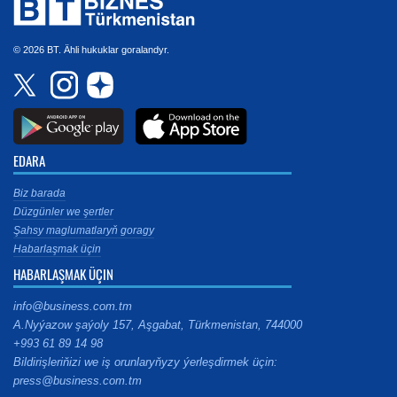
© 2026 BT. Ähli hukuklar goralandyr.
EDARA
Biz barada
Düzgünler we şertler
Şahsy maglumatlaryň goragy
Habarlaşmak üçin
HABARLAŞMAK ÜÇIN
info@business.com.tm
A.Nyýazow şaýoly 157, Aşgabat, Türkmenistan, 744000
+993 61 89 14 98
Bildirişleriňizi we iş orunlaryňyzy ýerleşdirmek üçin:
press@business.com.tm