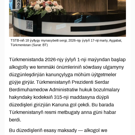
TSTB-niň 18 ýyllygy mynasybetli sergi, 2026-njy ýylyň 17-nji marty, Aşgabat,
Türkmenistan (Surat: BT)
Türkmenistanda 2026-njy ýylyň 1-nji maýyndan başlap
alkogolly we temmäki önümleriniň söwdasy ulgamyny
düzgünleşdirýän kanunçylyga möhüm üýtgetmeler
güýje girýär. Türkmenistanyň Prezidenti Serdar
Berdimuhamedow Administratiw hukuk bozulmalary
hakyndaky kodeksiň 315-nji maddasyna düýpli
düzedişleri girizýän Kanuna gol çekdi. Bu barada
Türkmenistanyň resmi metbugaty anna güni habar
berdi.
Bu düzedişleriň esasy maksady — alkogol we