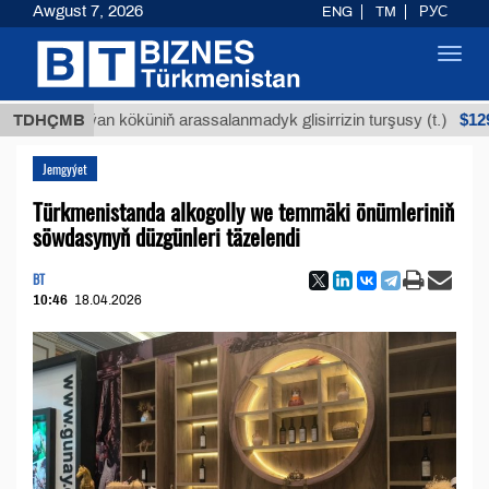
Awgust 7, 2026
ENG
TM
РУС
Toggl
navig
$12935,18
Buýan köküniň arassalanmadyk glisirrizin turşusy (t.)
TDHÇMB
Jemgyýet
Türkmenistanda alkogolly we temmäki önümleriniň
söwdasynyň düzgünleri täzelendi
BT
10:46
18.04.2026