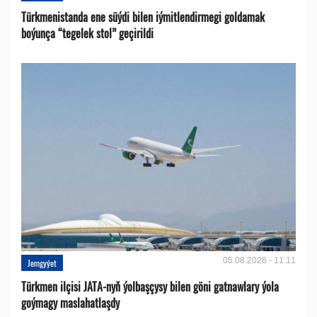
Türkmenistanda ene süýdi bilen iýmitlendirmegi goldamak
boýunça “tegelek stol” geçirildi
05.08.2026 - 11:11
Jemgyýet
Türkmen ilçisi JATA-nyň ýolbaşçysy bilen göni gatnawlary ýola
goýmagy maslahatlaşdy