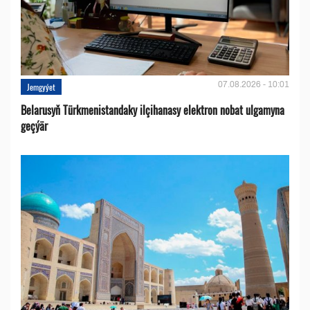
07.08.2026 - 10:01
Jemgyýet
Belarusyň Türkmenistandaky ilçihanasy elektron nobat ulgamyna
geçýär