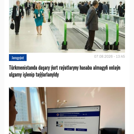
07.08.2026 - 13:45
Jemgyýet
Türkmenistanda daşary ýurt raýatlaryny hasaba almagyň onlaýn
ulgamy işlenip taýýarlanyldy