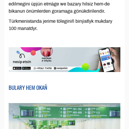
edilmegini üpjün etmäge we bazary hilsiz hem-de
bikanun önümlerden goramaga gönükdirilendir.
Türkmenistanda jerime töleginiň binýatlyk mukdary
100 manatdyr.
BULARY HEM OKAŇ