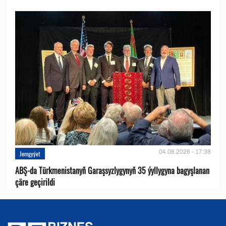
04.08.2026 - 17:38
Jemgyýet
ABŞ-da Türkmenistanyň Garaşsyzlygynyň 35 ýyllygyna bagyşlanan
çäre geçirildi