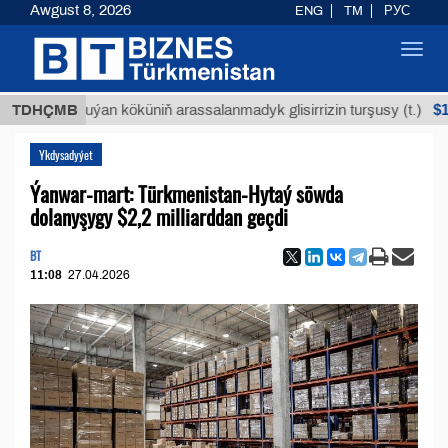
Awgust 8, 2026
ENG
TM
РУС
Toggl
navig
$12935,1
TDHÇMB
Buýan köküniň arassalanmadyk glisirrizin turşusy (t.)
Ykdysadyýet
Ýanwar-mart: Türkmenistan-Hytaý söwda
dolanyşygy $2,2 milliarddan geçdi
BT
11:08
27.04.2026