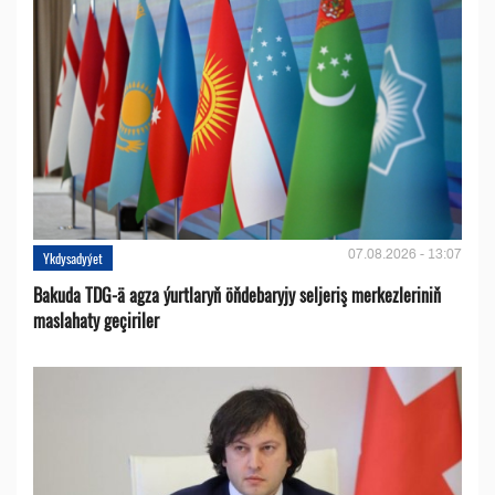
07.08.2026 - 13:07
Ykdysadyýet
Bakuda TDG-ä agza ýurtlaryň öňdebaryjy seljeriş merkezleriniň
maslahaty geçiriler