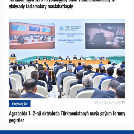
ykdysady taslamalary maslahatlaşdy
29.07.2026 - 14:34
Ykdysadyýet
Aşgabatda 1–2-nji oktýabrda Türkmenistanyň maýa goýum forumy
geçiriler