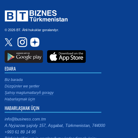
© 2026 BT. Ähli hukuklar goralandyr.
EDARA
Biz barada
Düzgünler we şertler
Şahsy maglumatlaryň goragy
Habarlaşmak üçin
HABARLAŞMAK ÜÇIN
info@business.com.tm
A.Nyýazow şaýoly 157, Aşgabat, Türkmenistan, 744000
+993 61 89 14 98