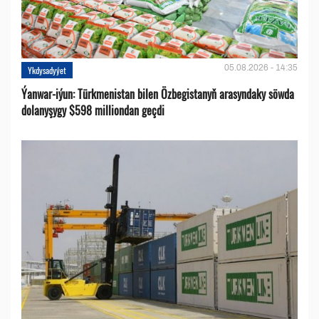
05.08.2026 - 14:35
Ykdysadyýet
Ýanwar-iýun: Türkmenistan bilen Özbegistanyň arasyndaky söwda
dolanyşygy $598 milliondan geçdi