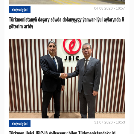
04.08.2026 - 16:57
Ykdysadyýet
Türkmenistanyň daşary söwda dolanyşygy ýanwar-iýul aýlarynda 9
göterim artdy
31.07.2026 - 16:53
Ykdysadyýet
Türkmen ilçisi JBIC-iň ýolbaşçysy bilen Türkmenistandaky iri