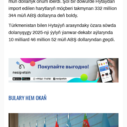
müň dollarlyk önüm iberdi. Şol bir döwürde Hytaýdan
import edilen harytlaryň möçberi takmynan 332 million
344 müň ABŞ dollaryna deň boldy.
Türkmenistan bilen Hytaýyň arasyndaky özara söwda
dolanyşygy 2025-nji ýylyň ýanwar-dekabr aýlarynda
10 milliard 46 million 52 müň ABŞ dollaryndan geçdi.
BULARY HEM OKAŇ