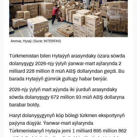
Ammar, Hytaý (Surat: INTERFAX)
Türkmenistan bilen Hytaýyň arasyndaky özara söwda
dolanyşygy 2026-njy ýylyň ýanwar-mart aýlarynda 2
milliard 228 million 8 müň ABŞ dollaryndan geçdi. Bu
barada Hytaýyň gümrük gullugy habar berýär.
2026-njy ýylyň mart aýynda iki ýurduň arasyndaky
söwda dolanyşygy 672 million 93 müň ABŞ dollaryna
barabar boldy.
Haryt dolanyşygynyň köp bölegi türkmen eksportynyň
paýyna düşýär. Ýanwar-mart aýlarynda
Türkmenistanyň Hytaýa jemi 1 milliard 895 million 862