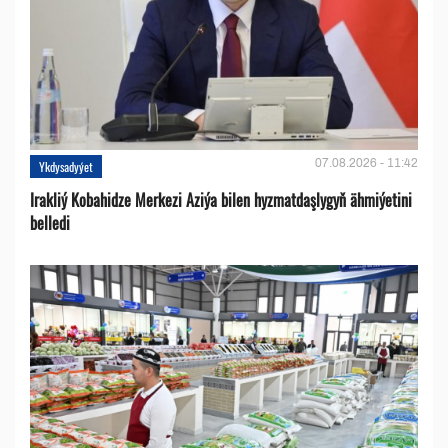
07.08.2026 - 11:42
Ykdysadyýet
Irakliý Kobahidze Merkezi Aziýa bilen hyzmatdaşlygyň ähmiýetini
belledi