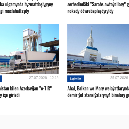
ika ulgamynda hyzmatdaşlygyny
serhedindäki “Sarahs awtoýollary” 
gi maslahatlaşdy
nokady döwrebaplaşdyryldy
27.07.2026 - 12:14
25.07.2026 
Logistika
istan bilen Azerbaýjan “e-TIR”
Ahal, Balkan we Mary welaýatlarynd
 işe girizdi
demir ýol stansiýalarynyň binalary g