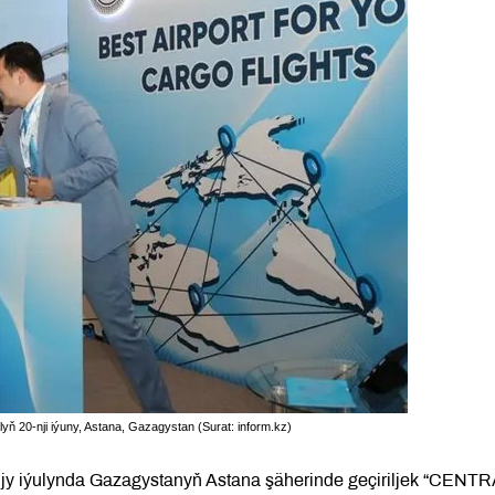
yň 20-nji iýuny, Astana, Gazagystan (Surat: inform.kz)
jy iýulynda Gazagystanyň Astana şäherinde geçiriljek “CENT