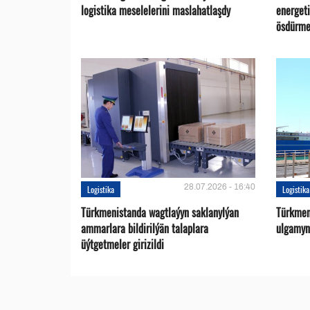
logistika meselelerini maslahatlaşdy
energet
ösdürme
28.07.2026 - 16:40
Logistika
Logistika
Türkmenistanda wagtlaýyn saklanylýan
Türkmen
ammarlara bildirilýän talaplara
ulgamyny
üýtgetmeler girizildi