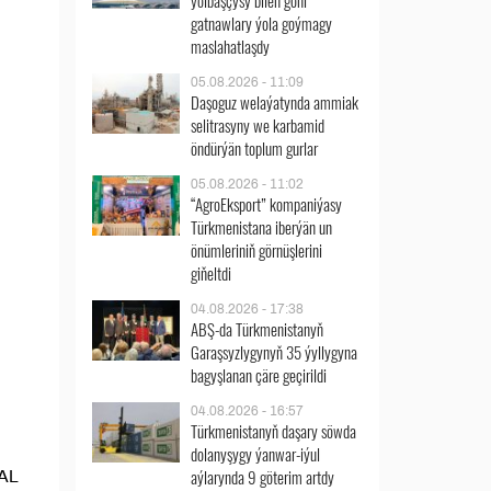
ýolbaşçysy bilen göni
gatnawlary ýola goýmagy
maslahatlaşdy
05.08.2026 - 11:09
Daşoguz welaýatynda ammiak
selitrasyny we karbamid
öndürýän toplum gurlar
05.08.2026 - 11:02
“AgroEksport” kompaniýasy
Türkmenistana iberýän un
önümleriniň görnüşlerini
giňeltdi
04.08.2026 - 17:38
ABŞ-da Türkmenistanyň
Garaşsyzlygynyň 35 ýyllygyna
bagyşlanan çäre geçirildi
04.08.2026 - 16:57
Türkmenistanyň daşary söwda
dolanyşygy ýanwar-iýul
aýlarynda 9 göterim artdy
RAL