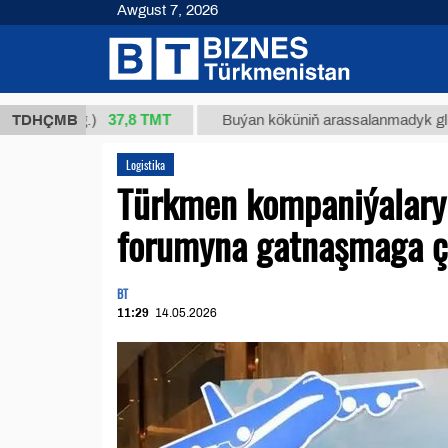
Awgust 7, 2026
37,8 ТМТ
 (kg.)
TDHÇMB
Buýan köküniň arassalanmadyk glisirrizin tu
Logistika
Türkmen kompaniýalary A
forumyna gatnaşmaga ç
BT
11:29
14.05.2026