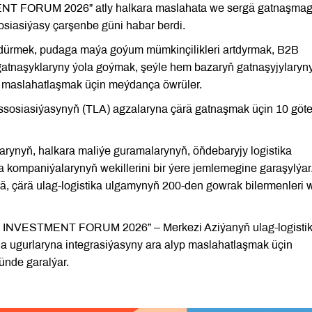
FORUM 2026” atly halkara maslahata we sergä gatnaşma
osiasiýasy çarşenbe güni habar berdi.
sdürmek, pudaga maýa goýum mümkinçilikleri artdyrmak, B2B
gatnaşyklaryny ýola goýmak, şeýle hem bazaryň gatnaşyjylaryn
yp maslahatlaşmak üçin meýdança öwrüler.
 assosiasiýasynyň (TLA) agzalaryna çärä gatnaşmak üçin 10 göt
rynyň, halkara maliýe guramalarynyň, öňdebaryjy logistika
a kompaniýalarynyň wekillerini bir ýere jemlemegine garaşylýar
ä, çärä ulag-logistika ulgamynyň 200-den gowrak bilermenleri 
VESTMENT FORUM 2026” – Merkezi Aziýanyň ulag-logisti
 ugurlaryna integrasiýasyny ara alyp maslahatlaşmak üçin
ünde garalýar.