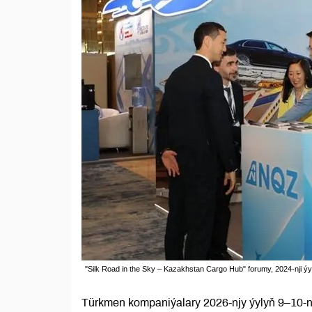
"Silk Road in the Sky – Kazakhstan Cargo Hub" forumy, 2024-nji ýyl
Türkmen kompaniýalary 2026-njy ýylyň 9–10-n