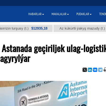
HABARLAR
MAKALALAR
PUDAKLAR
TEND
$12935,18
$300
rşusy (t.)
Az kükürtli ýakyş mazudy (t.)
stanada geçiriljek ulag-logisti
agyrylýar