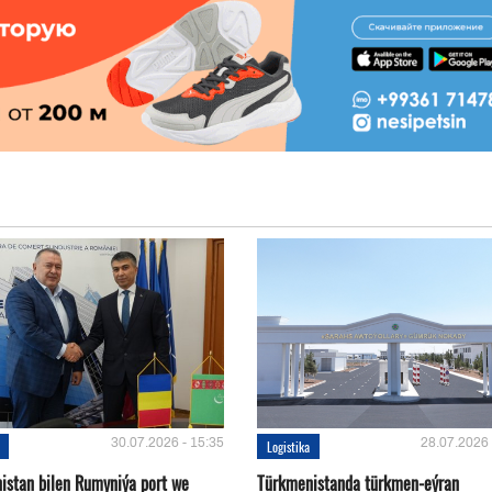
30.07.2026 - 15:35
28.07.2026 
Logistika
istan bilen Rumyniýa port we
Türkmenistanda türkmen-eýran