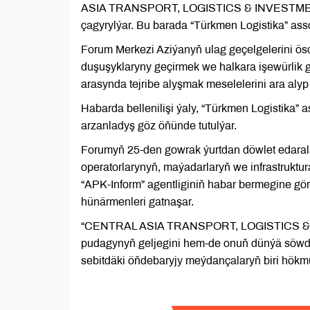
ASIA TRANSPORT, LOGISTICS & INVESTMENT 
çagyrylýar. Bu barada “Türkmen Logistika” ass
Forum Merkezi Aziýanyň ulag geçelgelerini ö
duşuşyklaryny geçirmek we halkara işewürlik 
arasynda tejribe alyşmak meselelerini ara al
Habarda bellenilişi ýaly, “Türkmen Logistika”
arzanladyş göz öňünde tutulýar.
Forumyň 25-den gowrak ýurtdan döwlet edarala
operatorlarynyň, maýadarlaryň we infrastruktur
“APK-Inform” agentliginiň habar bermegine gör
hünärmenleri gatnaşar.
“CENTRAL ASIA TRANSPORT, LOGISTICS & IN
pudagynyň geljegini hem-de onuň dünýä söwda
sebitdäki öňdebaryjy meýdançalaryň biri hökm