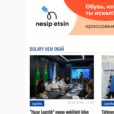
BULARY HEM OKAŇ
06.08.2026 - 11:03
Logistika
Logistika
“Hazar Logistik” owgan wekiliýeti bilen
Türkmen