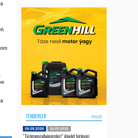
ga
yň
erim
.
we
ka
TENDERLER
ÄHLISI
06.08.2026
16.09.2026
“Türkmengallaönümleri” döwlet birleşigi