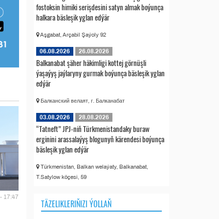
fostoksin himiki serişdesini satyn almak boýunça
halkara bäsleşik yglan edýär
Aşgabat, Arçabil Şaýoly 92
06.08.2026
26.08.2026
Balkanabat şäher häkimligi kottej görnüşli
ýaşaýyş jaýlaryny gurmak boýunça bäsleşik yglan
edýär
Балканский велаят, г. Балканабат
03.08.2026
28.08.2026
“Tatneft” JPJ-niň Türkmenistandaky buraw
erginini arassalaýyş blogunyň kärendesi boýunça
bäsleşik yglan edýär
Türkmenistan, Balkan welaýaty, Balkanabat,
T.Satylow köçesi, 59
- 17:47
TÄZELIKLERIŇIZI ÝOLLAŇ