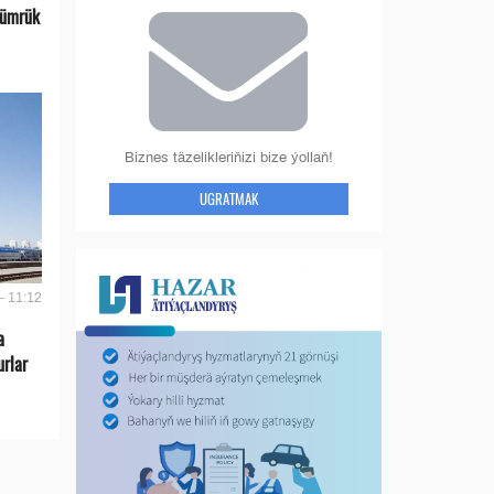
gümrük
Biznes täzelikleriňizi bize ýollaň!
UGRATMAK
- 11:12
a
urlar