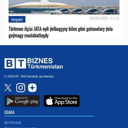
05.08.2026 - 11:11
Jemgyýet
Türkmen ilçisi JATA-nyň ýolbaşçysy bilen göni gatnawlary ýola
goýmagy maslahatlaşdy
© 2026 BT. Ähli hukuklar goralandyr.
EDARA
Biz barada