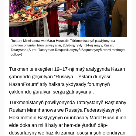
Rustam Minnihanow we Marat Husnullin Türkmenistanyň pawilýonynda
türkmen önümleri bilen tanyşýarlar, 2026-njy ýylyň 14-nji maýy, Kazan,
Tatarystan (Surat: Tatarystan Respublikasynyň Baştutanynyň resmi metbugat
gullugy)
Türkmen telekeçileri 12–17-nji maý aralygynda Kazan
şäherinde geçirilýän “Russiýa – Yslam dünýäsi:
KazanForum” atly halkara ykdysady forumynyň
çäklerinde guralýan sergä gatnaşýarlar.
Türkmenistanyň pawilýonynda Tatarystanyň Baştutany
Rustam Minnihanowa we Russiýa Federasiýasynyň
Hökümetiniň Başlygynyň orunbasary Marat Husnulline
elde dokalan milli halylar hem-de ýurduň däp-
dessurlaryny we häzirki zaman ösüşini şöhlelendirýän