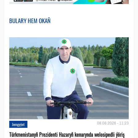
BULARY HEM OKAŇ
08.08.2026 - 11:23
Jemgyýet
Türkmenistanyň Prezidenti Hazaryň kenarynda welosipedli ýöriş