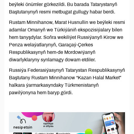
beýleki önümler görkezildi. Bu barada Tatarystanyň
Baştutanynyň resmi metbugat gullugy habar berdi.
Rustam Minnihanow, Marat Husnullin we beýleki resmi
adamlar Omanyň we Türkiýäniň ekspozisiýalary bilen
hem tanyşdylar. Soňra wekiliýet Russiýanyň Kirow we
Penza welaýatlarynyň, Garaçaý-Çerkes
Respublikasynyň hem-de Mordowiýanyň
diwarlyklaryny synlamagy dowam etdiler.
Russiýa Federasiýasynyň Tatarystan Respublikasynyň
Baştutany Rustam Minnihanow “Kazan Halal Market”
halkara ýarmarkasyndaky Türkmenistanyň
pawilýonyna hem baryp gördi.