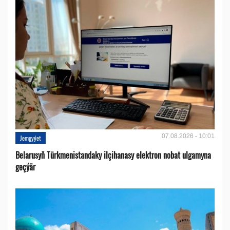
07.08.2026 - 10:01
Jemgyýet
Belarusyň Türkmenistandaky ilçihanasy elektron nobat ulgamyna
geçýär