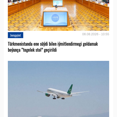
06.08.2026 - 10:55
Jemgyýet
Türkmenistanda ene süýdi bilen iýmitlendirmegi goldamak
boýunça “tegelek stol” geçirildi