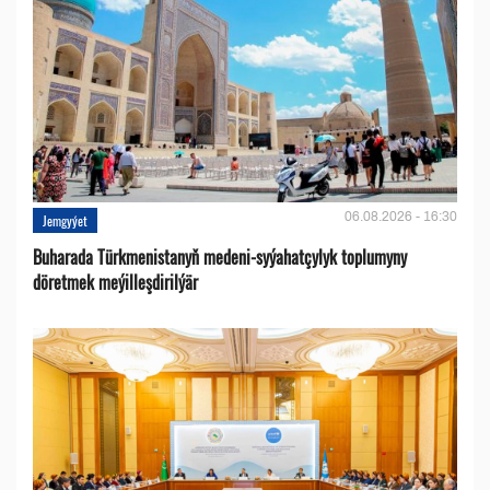
06.08.2026 - 16:30
Jemgyýet
Buharada Türkmenistanyň medeni-syýahatçylyk toplumyny
döretmek meýilleşdirilýär