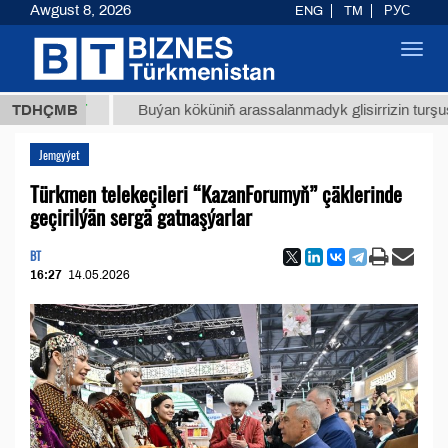
Awgust 8, 2026
ENG
TM
РУС
Toggl
navig
8 ТМТ
TDHÇMB
Buýan köküniň arassalanmadyk glisirrizin turşusy (t.)
Jemgyýet
Türkmen telekeçileri “KazanForumyň” çäklerinde
geçirilýän sergä gatnaşýarlar
BT
16:27
14.05.2026