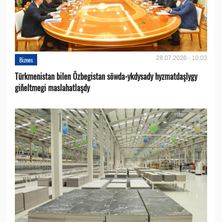
28.07.2026 - 10:03
Biznes
Türkmenistan bilen Özbegistan söwda-ykdysady hyzmatdaşlygy
giňeltmegi maslahatlaşdy