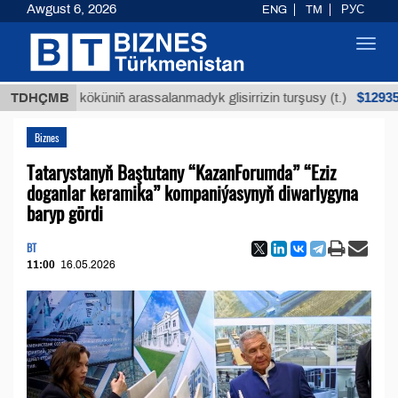
Awgust 6, 2026
ENG
TM
РУС
Toggl
navig
$12935,18
ýan köküniň arassalanmadyk glisirrizin turşusy (t.)
TDHÇMB
Biznes
Tatarystanyň Baştutany “KazanForumda” “Eziz
doganlar keramika” kompaniýasynyň diwarlygyna
baryp gördi
BT
11:00
16.05.2026