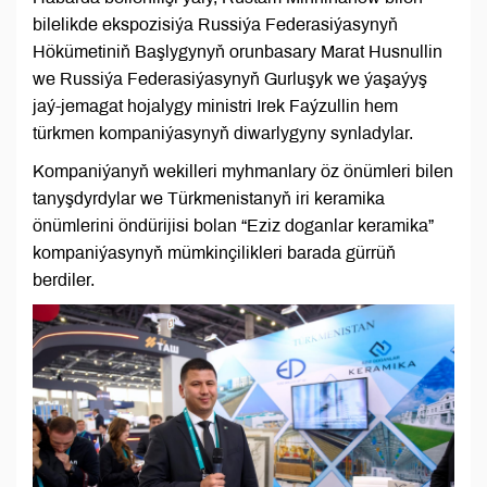
bilelikde ekspozisiýa Russiýa Federasiýasynyň
Hökümetiniň Başlygynyň orunbasary Marat Husnullin
we Russiýa Federasiýasynyň Gurluşyk we ýaşaýyş
jaý-jemagat hojalygy ministri Irek Faýzullin hem
türkmen kompaniýasynyň diwarlygyny synladylar.
Kompaniýanyň wekilleri myhmanlary öz önümleri bilen
tanyşdyrdylar we Türkmenistanyň iri keramika
önümlerini öndürijisi bolan “Eziz doganlar keramika”
kompaniýasynyň mümkinçilikleri barada gürrüň
berdiler.