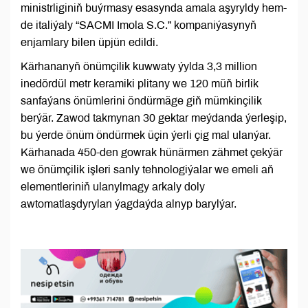
ministrliginiň buýrmasy esasynda amala aşyryldy hem-
de italiýaly “SACMI Imola S.C.” kompaniýasynyň
enjamlary bilen üpjün edildi.
Kärhananyň önümçilik kuwwaty ýylda 3,3 million
inedördül metr keramiki plitany we 120 müň birlik
sanfaýans önümlerini öndürmäge giň mümkinçilik
berýär. Zawod takmynan 30 gektar meýdanda ýerleşip,
bu ýerde önüm öndürmek üçin ýerli çig mal ulanýar.
Kärhanada 450-den gowrak hünärmen zähmet çekýär
we önümçilik işleri sanly tehnologiýalar we emeli aň
elementleriniň ulanylmagy arkaly doly
awtomatlaşdyrylan ýagdaýda alnyp barylýar.