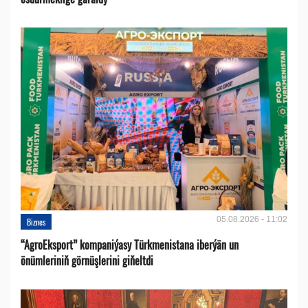
05.08.2026 - 11:02
Biznes
“AgroEksport” kompaniýasy Türkmenistana iberýän un
önümleriniň görnüşlerini giňeltdi