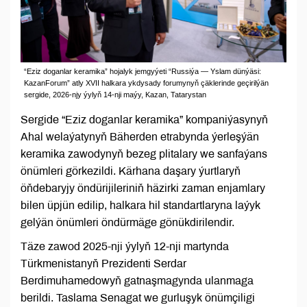
“Eziz doganlar keramika” hojalyk jemgyýeti “Russiýa — Yslam dünýäsi:
KazanForum” atly XVII halkara ykdysady forumynyň çäklerinde geçirilýän
sergide, 2026-njy ýylyň 14-nji maýy, Kazan, Tatarystan
Sergide “Eziz doganlar keramika” kompaniýasynyň
Ahal welaýatynyň Bäherden etrabynda ýerleşýän
keramika zawodynyň bezeg plitalary we sanfaýans
önümleri görkezildi. Kärhana daşary ýurtlaryň
öňdebaryjy öndürijileriniň häzirki zaman enjamlary
bilen üpjün edilip, halkara hil standartlaryna laýyk
gelýän önümleri öndürmäge gönükdirilendir.
Täze zawod 2025-nji ýylyň 12-nji martynda
Türkmenistanyň Prezidenti Serdar
Berdimuhamedowyň gatnaşmagynda ulanmaga
berildi. Taslama Senagat we gurluşyk önümçiligi