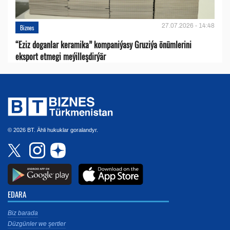
27.07.2026 - 14:48
Biznes
“Eziz doganlar keramika” kompaniýasy Gruziýa önümlerini
eksport etmegi meýilleşdirýär
© 2026 BT. Ähli hukuklar goralandyr.
EDARA
Biz barada
Düzgünler we şertler