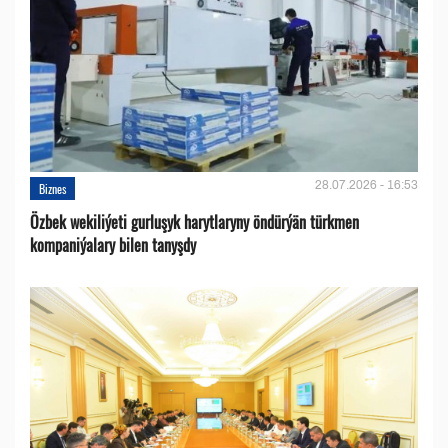
28.07.2026 - 16:53
Biznes
Özbek wekiliýeti gurluşyk harytlaryny öndürýän türkmen
kompaniýalary bilen tanyşdy