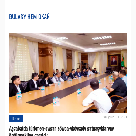
BULARY HEM OKAŇ
Şu gün - 13:50
Biznes
Aşgabatda türkmen-owgan söwda-ykdysady gatnaşyklaryny
ösdürmeklige garaldy