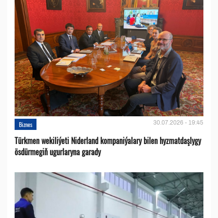
30.07.2026 - 19:45
Biznes
Türkmen wekiliýeti Niderland kompaniýalary bilen hyzmatdaşlygy
ösdürmegiň ugurlaryna garady