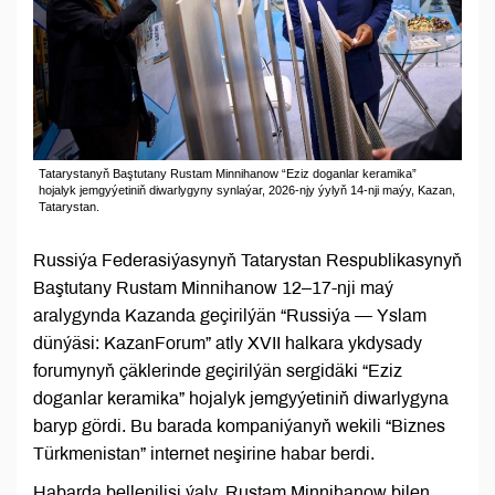
Tatarystanyň Baştutany Rustam Minnihanow “Eziz doganlar keramika”
hojalyk jemgyýetiniň diwarlygyny synlaýar, 2026-njy ýylyň 14-nji maýy, Kazan,
Tatarystan.
Russiýa Federasiýasynyň Tatarystan Respublikasynyň
Baştutany Rustam Minnihanow 12–17-nji maý
aralygynda Kazanda geçirilýän “Russiýa — Yslam
dünýäsi: KazanForum” atly XVII halkara ykdysady
forumynyň çäklerinde geçirilýän sergidäki “Eziz
doganlar keramika” hojalyk jemgyýetiniň diwarlygyna
baryp gördi. Bu barada kompaniýanyň wekili “Biznes
Türkmenistan” internet neşirine habar berdi.
Habarda bellenilişi ýaly, Rustam Minnihanow bilen